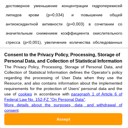
достоверное уменьшение концентрации гидроперекисей
липидов крови (р=0,034) и повышение общей
антиоксидантной активности (р=0,003) в сочетании со
значительным снижением коэффициента окислительного
стресса (р<0,001), увеличение количества обследованных
лиц с оптимальными показателями окислительного
Consent to the Privacy Policy, Processing, Storage of
метаболизма в 1,7-14 раз и улучшение общего самочувствия
Personal Data, and Collection of Statistical Information
The Privacy Policy, Processing, Storage of Personal Data, and
у всех исследуемых пациентов. Выявленные характер и
Collection of Statistical Information defines the Operator's policy
regarding the processing of User Data when they use the
степень выраженности нарушений окислительного
Resource, and also contains information about the implemented
метаболизма у населения северного региона настоятельно
requirements for the protection of Users' personal data and the
use of
cookies
in accordance with
paragraph 1 of Article 6 of
требуют дополнительного приема препаратов,
Federal Law No. 152-FZ "On Personal Data"
.
More details about the purposes, data, and withdrawal of
увеличивающих антиоксидантные резервы организма
consent
.
человека с целью профилактики развития заболеваний, в
Accept
основе патогенеза которых лежит окислительный стресс,