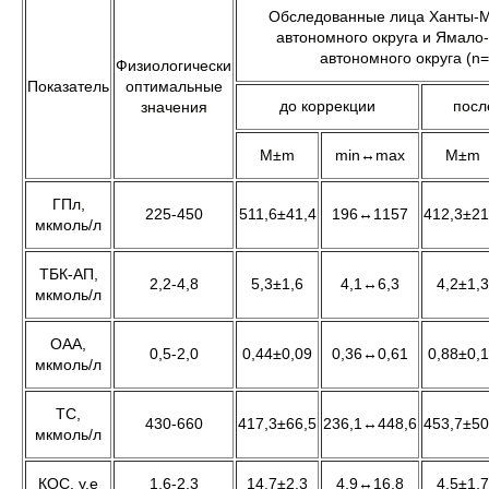
Обследованные лица Ханты-М
автономного округа и Ямало
автономного округа (n
Физиологически
Показатель
оптимальные
до коррекции
посл
значения
M±m
min↔max
M±m
ГПл,
225-450
511,6±41,4
196↔1157
412,3±21
мкмоль/л
ТБК-АП,
2,2-4,8
5,3±1,6
4,1↔6,3
4,2±1,3
мкмоль/л
ОАА,
0,5-2,0
0,44±0,09
0,36↔0,61
0,88±0,
мкмоль/л
ТС,
430-660
417,3±66,5
236,1↔448,6
453,7±50
мкмоль/л
КОС, у.е
1,6-2,3
14,7±2,3
4,9↔16,8
4,5±1,7