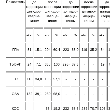
Показатель
до
после
до
после
до
коррекции
коррекции
коррекции
коррекции
коррек
дигидро-
дигидро-
дигидро-
дигидро-
дигид
кверце-
кверце-
кверце-
кверце-
кверц
тином
тином
тином
тином
тино
абс.
%
абс.
%
абс.
%
абс.
%
абс.
ГПл
51
15,1
204
60,4
223
66,0
119
35,2
64
1
ТБК-АП
24
7,1
338
100
295-
87,3
-
-
19
ТС
115
34,0
193
57,1
-
-
-
-
-
ОАА
132
39,1
230
68,0
-
-
-
-
-
КОС
-
-
65
19,2
232
68,6
239
70,7
106
3