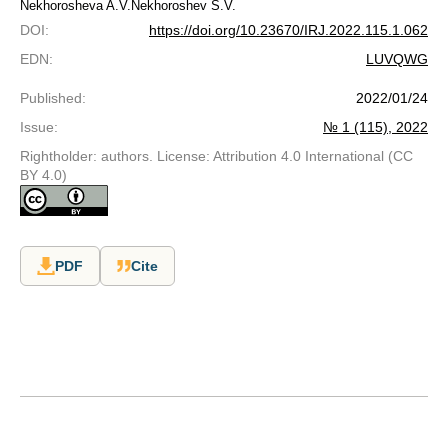
Nekhorosheva A.V.
Nekhoroshev S.V.
DOI
:
https://doi.org/10.23670/IRJ.2022.115.1.062
EDN
:
LUVQWG
Published
:
2022/01/24
Issue
:
№ 1 (115), 2022
Rightholder: authors. License: Attribution 4.0 International (CC
BY 4.0)
PDF
Cite