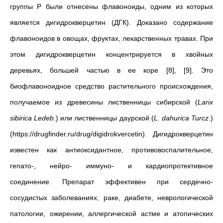
группы Р были отнесены флавоноиды, одним из которых
является дигидрокверцетин (ДГК). Доказано содержание
флавоноидов в овощах, фруктах, лекарственных травах. При
этом дигидрокверцетин концентрируется в хвойных
деревьях, большей частью в ее коре [8], [9]. Это
биофлавоноидное средство растительного происхождения,
получаемое из древесины лиственницы сибирской (
Larix
sibirica
Ledeb
.) или лиственницы даурской (
L
.
dahurica
Turcz
.)
(https://drugfinder.ru/drug/digidrokvercetin). Дигидрокверцетин
известен как антиоксидантное, противовоспалительное,
гепато-, нейро- иммуно- и кардиопротективное
соединение. Препарат эффективен при сердечно-
сосудистых заболеваниях, раке, диабете, неврологической
патологии, ожирении, аллергической астме и атопических