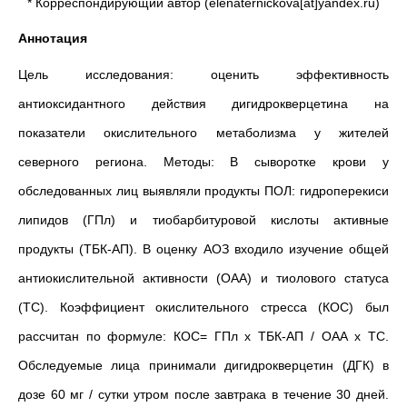
* Корреспондирующий автор (elenaternickova[at]yandex.ru)
Аннотация
Цель исследования: оценить эффективность
антиоксидантного действия дигидрокверцетина на
показатели окислительного метаболизма у жителей
северного региона. Методы: В сыворотке крови у
обследованных лиц выявляли продукты ПОЛ: гидроперекиси
липидов (ГПл) и тиобарбитуровой кислоты активные
продукты (ТБК-АП). В оценку АОЗ входило изучение общей
антиокислительной активности (ОАА) и тиолового статуса
(ТС). Коэффициент окислительного стресса (КОС) был
рассчитан по формуле: КОС= ГПл х ТБК-АП / ОАА х ТС.
Обследуемые лица принимали дигидрокверцетин (ДГК) в
дозе 60 мг / сутки утром после завтрака в течение 30 дней.