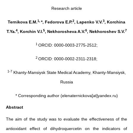
Research article
1,
2
3
Ternikova E.M.
*, Fedorova E.P.
, Lapenko V.V.
, Korchina
4
5
6
7
T.Ya.
, Korchin V.I.
, Nekhorosheva A.V.
, Nekhoroshev S.V.
1
ORCID: 0000-0003-2775-2512;
2
ORCID: 0000-0002-2311-2318;
1-7
Khanty-Mansiysk State Medical Academy, Khanty-Mansiysk,
Russia
* Corresponding author (elenaternickova[at]yandex.ru)
Abstract
The aim of the study was to evaluate the effectiveness of the
antioxidant effect of dihydroquercetin on the indicators of