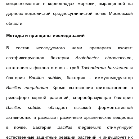
микроэлементов в корнеплодах моркови, выращенной на
дерново-подзолистой среднесуглинистой почве Московской
области.
Методы и принципы исследований
В состав исследуемого нами препарата входят:
азотфиксирующая бактерия
Azotobacter
chroococcum
,
антагонисты фитопатогенов - гриб
Trichoderma
harzianum
и
бактерия
Bacillus
subtilis
, бактерия - иммуномодулятор
Bacillus
megaterium
. Кроме вытеснения фитопатогенов в
ризосфере корней растений, спорообразующая бактерия
Bacillus
subtilis
обладает высокой ферментативной
активностью и разлагает различные органические вещества
в почве. Бактерия
Bacillus
megaterium
стимулирует
естественные защитные реакции растений и индуцирует их