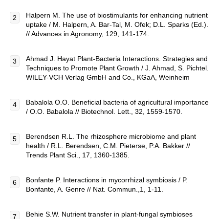
Halpern M. The use of biostimulants for enhancing nutrient
uptake / M. Halpern, A. Bar-Tal, M. Ofek; D.L. Sparks (Ed.).
// Advances in Agronomy, 129, 141-174.
Ahmad J. Hayat Plant-Bacteria Interactions. Strategies and
Techniques to Promote Plant Growth / J. Ahmad, S. Pichtel.
WILEY-VCH Verlag GmbH and Co., KGaA, Weinheim
Babalola O.O. Beneficial bacteria of agricultural importance
/ O.O. Babalola // Biotechnol. Lett., 32, 1559-1570.
Berendsen R.L. The rhizosphere microbiome and plant
health / R.L. Berendsen, C.M. Pieterse, P.A. Bakker //
Trends Plant Sci., 17, 1360-1385.
Bonfante P. Interactions in mycorrhizal symbiosis / P.
Bonfante, A. Genre // Nat. Commun.,1, 1-11.
Behie S.W. Nutrient transfer in plant-fungal symbioses