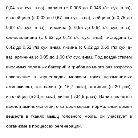
0,04 г/кг сух. в-ва), валина (с 0,003 до 0,046 г/кг сух. в-ва),
изолейцина (с 0,02 до 0,67 г/кг сух. в-ва), лейцина (с 0,75 до
0,82 г/кг сух. в-ва), тирозина (с 0,55 до 0,64 г/кг сух. в-ва),
фенилаланина (с 0,62 до 0,72 г/кг сух. в-ва), гистидина (с
0,42 до 0,52 г/кг сух. в-ва), лизина (с 0,02 до 0,69 г/кг сух. в-
ва), аргинина (с 0,05 до 1,00 г/кг сух. в-ва). Под воздействием
вносимых полезных бактерий и грибов во много раз возросло
накопление в корнеплодах моркови таких незаменимых
аминокислот, как валин (в 16,7 раза), аргинин (в 20 раз),
изолейцин (в 33,5 раза), лизин (в 34,5 раза). Валин является
важной аминокислотой, с которой связан нормальный обмен
веществ в тканях мышц головного мозга, он участвует в
организме в процессах регенерации.