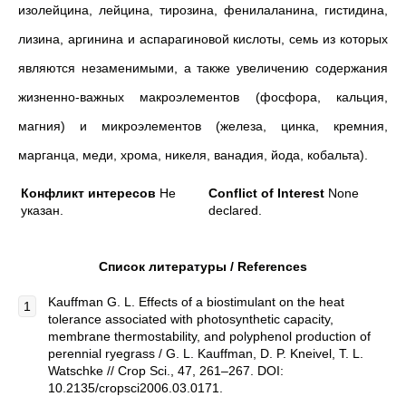
изолейцина, лейцина, тирозина, фенилаланина, гистидина,
лизина, аргинина и аспарагиновой кислоты, семь из которых
являются незаменимыми, а также увеличению содержания
жизненно-важных макроэлементов (фосфора, кальция,
магния) и микроэлементов (железа, цинка, кремния,
марганца, меди, хрома, никеля, ванадия, йода, кобальта).
Конфликт интересов
Не
Conflict of Interest
None
указан.
declared.
Список литературы / References
Kauffman G. L. Effects of a biostimulant on the heat
tolerance associated with photosynthetic capacity,
membrane thermostability, and polyphenol production of
perennial ryegrass / G. L. Kauffman, D. P. Kneivel, T. L.
Watschke // Crop Sci., 47, 261–267. DOI:
10.2135/cropsci2006.03.0171.