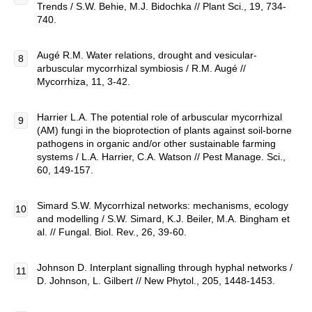
Trends / S.W. Behie, M.J. Bidochka // Plant Sci., 19, 734-
740.
Augé R.M. Water relations, drought and vesicular-
arbuscular mycorrhizal symbiosis / R.M. Augé //
Mycorrhiza, 11, 3-42.
Harrier L.A. The potential role of arbuscular mycorrhizal
(AM) fungi in the bioprotection of plants against soil-borne
pathogens in organic and/or other sustainable farming
systems / L.A. Harrier, C.A. Watson // Pest Manage. Sci.,
60, 149-157.
Simard S.W. Mycorrhizal networks: mechanisms, ecology
and modelling / S.W. Simard, K.J. Beiler, M.A. Вingham et
al. // Fungal. Biol. Rev., 26, 39-60.
Johnson D. Interplant signalling through hyphal networks /
D. Johnson, L. Gilbert // New Phytol., 205, 1448-1453.