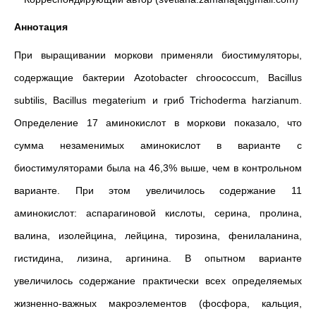
Аннотация
При выращивании моркови применяли биостимуляторы,
содержащие бактерии Azotobacter chroococcum, Bacillus
subtilis, Bacillus megaterium и гриб Trichoderma harzianum.
Определение 17 аминокислот в моркови показало, что
сумма незаменимых аминокислот в варианте с
биостимуляторами была на 46,3% выше, чем в контрольном
варианте. При этом увеличилось содержание 11
аминокислот: аспарагиновой кислоты, серина, пролина,
валина, изолейцина, лейцина, тирозина, фенилаланина,
гистидина, лизина, аргинина. В опытном варианте
увеличилось содержание практически всех определяемых
жизненно-важных макроэлементов (фосфора, кальция,