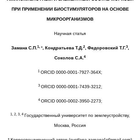
ПРИ ПРИМЕНЕНИИ БИОСТИМУЛЯТОРОВ НА ОСНОВЕ
МИКРООРГАНИЗМОВ
Научная статья
1,
2
3
Замана С.П.
*
, Кондратьева Т.Д.
, Федоровский Т.Г.
,
4
Соколов С.А.
1
ORCID 0000-0001-7927-364X;
3
ORCID 0000-0001-7439-3212;
4
ORCID 0000-0002-3950-2273;
1, 2, 3, 4
Государственный университет по землеустройству,
Москва, Россия
* Корреспондирующий автор (svetlana.zamana[at]gmail.com)