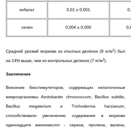
кобальт
0,01 ± 0,001
0
селен
0,004 ± 0,000
0,
2
Средний урожай моркови из опытных делянок (8 кг/м
) был
2
на 14% выше, чем из контрольных делянок (7 кг/м
).
Заключение
Внесение биостимуляторов, содержащих непатогенные
микроорганизмы Azotobacter chroococcum, Bacillus subtilis,
Bacillus megaterium и Тrichoderma harzianum,
способствовало увеличению содержания в моркови
одиннадцати аминокислот - серина, пролина, валина,