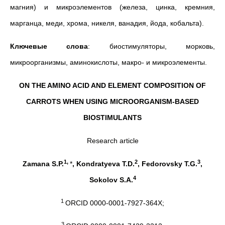
магния) и микроэлементов (железа, цинка, кремния,
марганца, меди, хрома, никеля, ванадия, йода, кобальта).
Ключевые слова
: биостимуляторы, морковь,
микроорганизмы, аминокислоты, макро- и микроэлементы.
ON THE AMINO ACID AND ELEMENT COMPOSITION OF
CARROTS WHEN USING MICROORGANISM-BASED
BIOSTIMULANTS
Research article
1,
2
3
Zamana S.P.
*
, Kondratyeva T.D.
, Fedorovsky T.G.
,
4
Sokolov S.A.
1
ORCID 0000-0001-7927-364X;
3