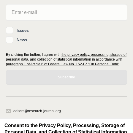
Issues
News
By clicking the button, I agree with
the privacy policy, processing, storage of
personal data, and collection of statistical information
in accordance with
paragraph 1 of Article 6 of Federal Law No. 152-FZ "On Personal Data"
Subscribe
editors@research-journal.org
620066, Sverdlovsk region, Yekaterinburg, st. Akademicheskaya, 11A,
office 1
Consent to the Privacy Policy, Processing, Storage of
Personal Data, and Collection of Statistical Information