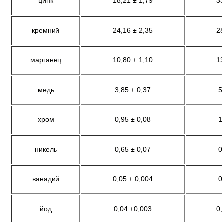
цинк
18,21 ± 1,79
3
кремний
24,16 ± 2,35
2
марганец
10,80 ± 1,10
1
медь
3,85 ± 0,37
5
хром
0,95 ± 0,08
1
никель
0,65 ± 0,07
0
ванадий
0,05 ± 0,004
0
йод
0,04 ±0,003
0