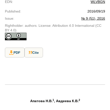
EDN
:
WLVBGN
Published
:
2016/09/19
Issue
:
№ 9 (51), 2016
Rightholder: authors. License: Attribution 4.0 International (CC
BY 4.0)
PDF
Cite
1
2
Апатова Н.В.
, Авдеева К.В.