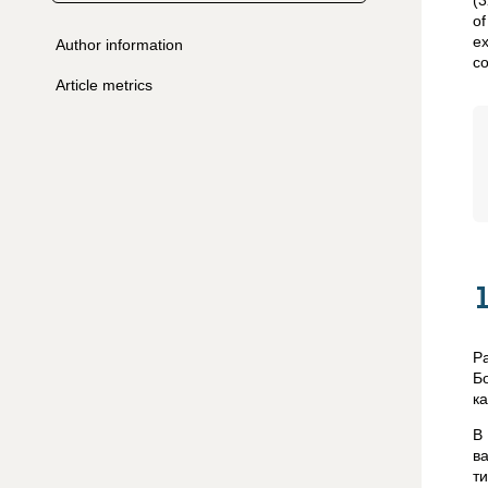
(3
of
ex
Author information
co
Article metrics
Р
Б
к
В
в
т