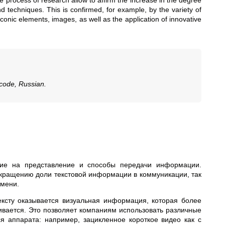
 process of research allow to affirm the increase in the degree
nd techniques. This is confirmed, for example, by the variety of
 iconic elements, images, as well as the application of innovative
 code, Russian.
ние на представление и способы передачи информации.
кращению доли текстовой информации в коммуникации, так
емени.
ксту оказывается визуальная информация, которая более
ивается. Это позволяет компаниям использовать различные
 аппарата: например, зацикленное короткое видео как с