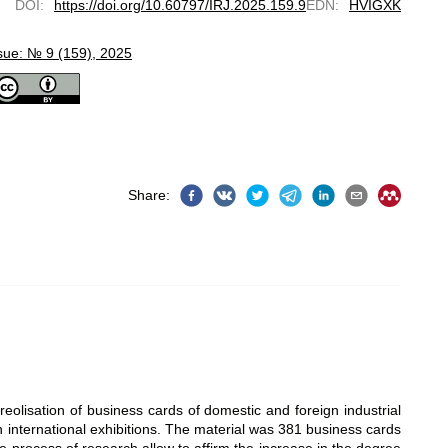
DOI
:
https://doi.org/10.60797/IRJ.2025.159.9
EDN
:
HVIGXK
sue: № 9 (159), 2025
Share
:
reolisation of business cards of domestic and foreign industrial
n international exhibitions. The material was 381 business cards