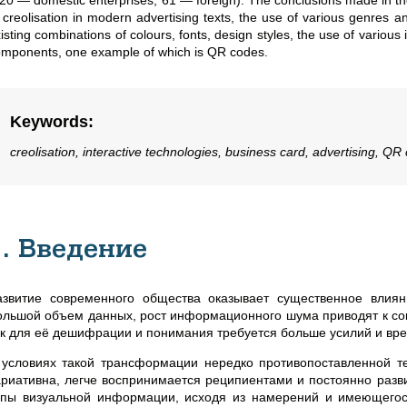
20 — domestic enterprises, 61 — foreign). The conclusions made in the
 creolisation in modern advertising texts, the use of various genres a
isting combinations of colours, fonts, design styles, the use of various
mponents, one example of which is QR codes.
Keywords
:
creolisation, interactive technologies, business card, advertising, QR
1. Введение
азвитие современного общества оказывает существенное влия
ольшой объем данных, рост информационного шума приводят к со
ак для её дешифрации и понимания требуется больше усилий и вр
 условиях такой трансформации нередко противопоставленной те
ариативна, легче воспринимается реципиентами и постоянно разв
ипы визуальной информации, исходя из намерений и имеющегося