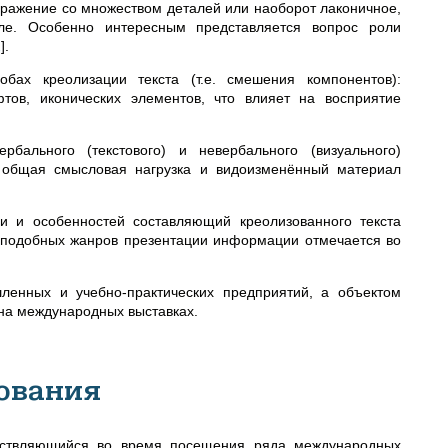
бражение со множеством деталей или наоборот лаконичное,
ле. Особенно интересным представляется вопрос роли
2
]
.
бах креолизации текста (т.е. смешения компонентов):
тов, иконических элементов, что влияет на восприятие
рбального (текстового) и невербального (визуального)
я общая смысловая нагрузка и видоизменённый материал
и и особенностей составляющий креолизованного текста
е подобных жанров презентации информации отмечается во
ленных и учебно-практических предприятий, а объектом
на международных выставках.
ования
ествляющийся во время посещения ряда международных