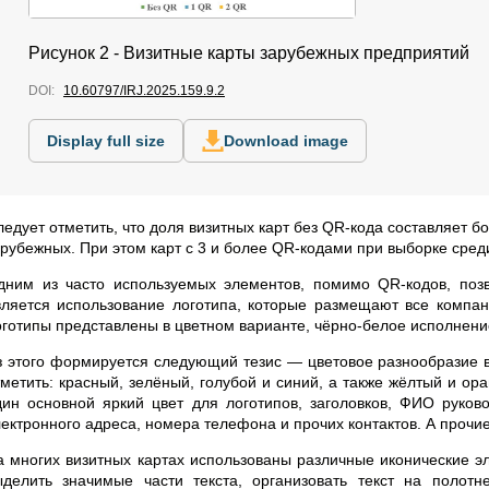
Рисунок 2 - Визитные карты зарубежных предприятий
DOI:
10.60797/IRJ.2025.159.9.2
Display full size
Download image
ледует отметить, что доля визитных карт без QR-кода составляет б
арубежных. При этом карт с 3 и более QR-кодами при выборке сре
дним из часто используемых элементов, помимо QR-кодов, поз
вляется использование логотипа, которые размещают все компани
оготипы представлены в цветном варианте, чёрно-белое исполнение
з этого формируется следующий тезис — цветовое разнообразие в
тметить: красный, зелёный, голубой и синий, а также жёлтый и ор
дин основной яркий цвет для логотипов, заголовков, ФИО руков
лектронного адреса, номера телефона и прочих контактов. А проч
а многих визитных картах использованы различные иконические э
ыделить значимые части текста, организовать текст на полот