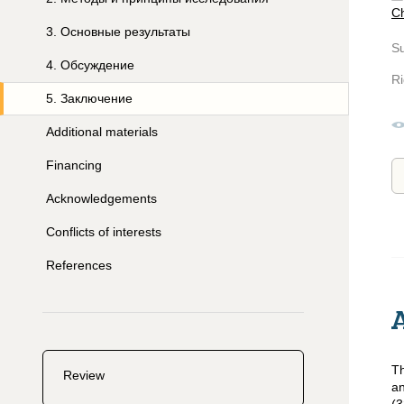
Ch
3
.
Основные результаты
S
4
.
Обсуждение
Ri
5
.
Заключение
Additional materials
Financing
Acknowledgements
Conflicts of interests
References
Th
Review
an