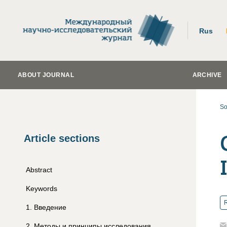
Rus
ABOUT JOURNAL
ARCHIVE
So
Article sections
Abstract
Keywords
R
1
.
Введение
2
.
Методы и принципы исследования