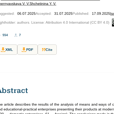
ernyavskaya V. V.
Shchetinina Y. V.
uggested
:
06.07.2025
Accepted
:
31.07.2025
Published
:
17.09.2025
Is
ghtholder: authors. License: Attribution 4.0 International (CC BY 4.0)
554
7
XML
PDF
Cite
Abstract
e article describes the results of the analysis of means and ways of c
d educational-practical enterprises presenting their products at moder