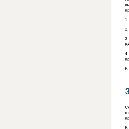
в
п
1
2
3
К
4
п
В
С
о
п
В