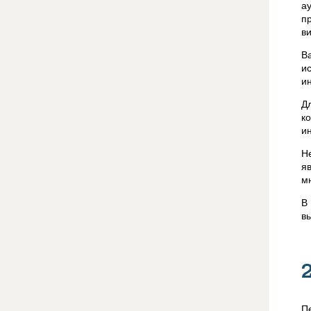
а
п
в
В
и
и
Д
к
и
Н
я
м
В
в
П