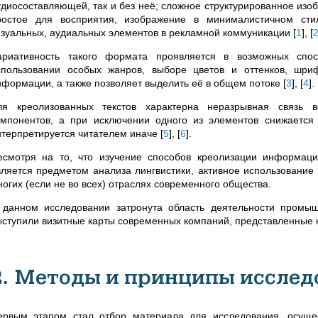
удиосоставляющей, так и без неё; сложное структурированное изо
ростое для восприятия, изображение в минималистичном сти
изуальных, аудиальных элементов в рекламной коммуникации
[
1
]
,
[
ариативность такого формата проявляется в возможных спосо
спользовании особых жанров, выборе цветов и оттенков, шриф
нформации, а также позволяет выделить её в общем потоке
[
3
]
,
[
4
]
.
ля креолизованных текстов характерна неразрывная связь ве
омпонентов, а при исключении одного из элементов снижаетс
нтерпретируется читателем иначе
[
5
]
,
[
6
]
.
есмотря на то, что изучение способов креолизации информаци
вляется предметом анализа лингвистики, активное использовани
ногих (если не во всех) отраслях современного общества.
 данном исследовании затронута область деятельности промыш
ыступили визитные карты современных компаний, представленные 
2. Методы и принципы исслед
ервым этапом стал отбор материала для исследования, осущ