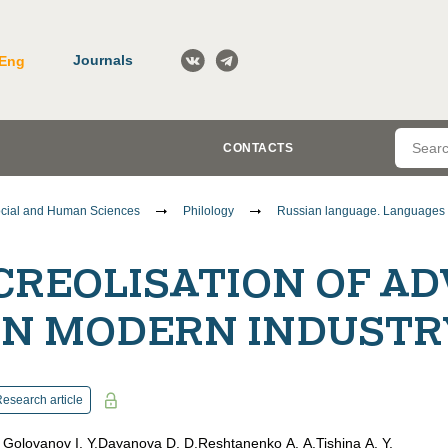
Journals
Eng
CONTACTS
cial and Human Sciences
Philology
Russian language. Languages o
CREOLISATION OF AD
IN MODERN INDUSTR
esearch article
Golovanov I. Y.
Dayanova D. D.
Reshtanenko A. A.
Tishina A. Y.