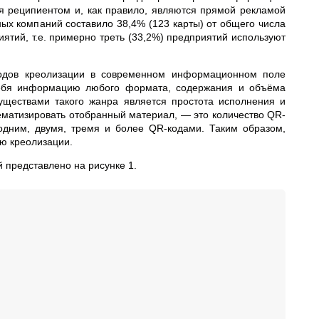
я реципиентом и, как правило, являются прямой рекламой
ных компаний составило 38,4% (123 карты) от общего числа
ятий, т.е. примерно треть (33,2%) предприятий используют
тодов креолизации в современном информационном поле
 себя информацию любого формата, содержания и объёма
уществами такого жанра является простота исполнения и
ематизировать отобранный материал, — это количество QR-
 одним, двумя, тремя и более QR-кодами. Таким образом,
ью креолизации.
 представлено на рисунке 1.