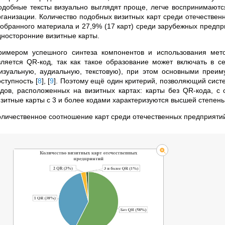
одобные тексты визуально выглядят проще, легче воспринимаютс
рганизации. Количество подобных визитных карт среди отечествен
тобранного материала и 27,9% (17 карт) среди зарубежных предпри
дносторонние визитные карты.
римером успешного синтеза компонентов и использования ме
вляется QR-код, так как такое образование может включать в
визуальную, аудиальную, текстовую), при этом основными преим
оступность
[
8
]
,
[
9
]
. Поэтому ещё один критерий, позволяющий сист
одов, расположенных на визитных картах: карты без QR-кода, с
изитные карты с 3 и более кодами характеризуются высшей степен
оличественное соотношение карт среди отечественных предприятий