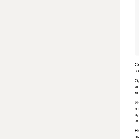
С
з
О
я
л
И
о
о
э
Н
в