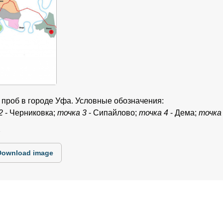
а проб в городе Уфа. Условные обозначения:
2
- Черниковка;
точка 3
- Сипайлово;
точка 4
- Дема;
точка
1
Download image