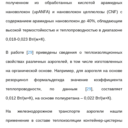
полученном из обработанных кислотой арамидных
нановолокон (upANFA) и нановолокон целлюлозы (CNF) с
содержанием арамидных нановолокон до 40%, обладающим
высокой термостойкостью и теплопроводностью в диапазоне
0,018-0,023 Вт/(м×К).
В работе
[
29
]
приведены сведения о теплоизоляционных
свойствах различных аэрогелей, в том числе изготовленных
на органической основе. Например, для аэрогеля на основе
резорцинол формальдегида значение коэффициента
теплопроводности, по данным
[
29
]
, составляет
0,012 Вт/(м×К), на основе полиуретана – 0,022 Вт/(м×К).
На железнодорожном транспорте аэрогели нашли
применение в составе теплоизоляции контейнер-цистерны