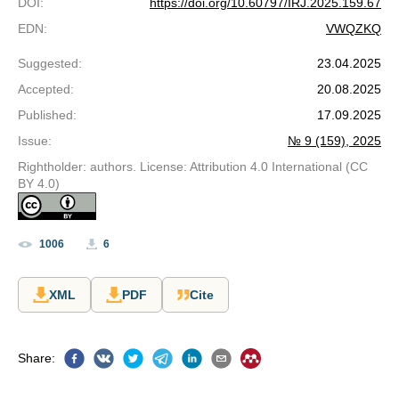
DOI
:
https://doi.org/10.60797/IRJ.2025.159.67
EDN
:
VWQZKQ
Suggested
:
23.04.2025
Accepted
:
20.08.2025
Published
:
17.09.2025
Issue
:
№ 9 (159), 2025
Rightholder: authors. License: Attribution 4.0 International (CC
BY 4.0)
1006
6
XML
PDF
Cite
Share
: