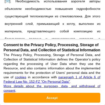
[
30
]
. Необходимость использования аэрогеля авторы
объясняли необходимостью повышения гидрофобности
существующей теплоизоляции из стекловолокна. Для этого
внутренний слой, примыкающий к котлу, выполнен из
материала, представляющего собой композицию из
базальтового волокна и кремнеземного аэрогеля, а
Consent to the Privacy Policy, Processing, Storage of
наружный слой теплоизоляции выполнен из
Personal Data, and Collection of Statistical Information
стекловолоконных матов. При резком перепаде температур,
The Privacy Policy, Processing, Storage of Personal Data, and
Collection of Statistical Information defines the Operator's policy
например, при перемещении контейнера-цистерны с
regarding the processing of User Data when they use the
Resource, and also contains information about the implemented
открытого воздуха в отапливаемое производственное
requirements for the protection of Users' personal data and the
помещение, на поверхности котла из влажного воздуха
use of
cookies
in accordance with
paragraph 1 of Article 6 of
Federal Law No. 152-FZ "On Personal Data"
.
конденсируется вода. Материал, представляющий собой
More details about the purposes, data, and withdrawal of
consent
.
композицию из базальтового волокна и кремнеземного
Accept
аэрогеля, имеет низкую пористость, чем и объясняется его