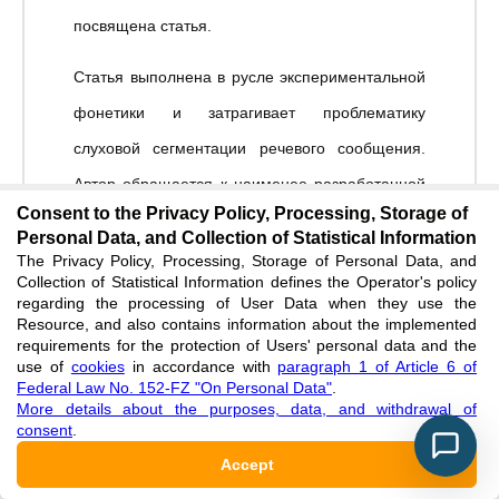
посвящена статья.
Статья выполнена в русле экспериментальной
фонетики и затрагивает проблематику
слуховой сегментации речевого сообщения.
Автор обращается к наименее разработанной
Consent to the Privacy Policy, Processing, Storage of
сфере изучения речевого сигнала – его
Personal Data, and Collection of Statistical Information
макросегментации. Исследование выполнено
The Privacy Policy, Processing, Storage of Personal Data, and
Collection of Statistical Information defines the Operator's policy
на сопоставительном материале, полученном
regarding the processing of User Data when they use the
Resource, and also contains information about the implemented
в ходе экспериментов с участием аудиторов из
requirements for the protection of Users' personal data and the
Западной и Восточной Германии, Австрии,
use of
cookies
in accordance with
paragraph 1 of Article 6 of
Federal Law No. 152-FZ "On Personal Data"
.
Швейцарии, а также русских информантов –
More details about the purposes, data, and withdrawal of
consent
.
опытных преподавателей-филологов.
Accept
2. Степень актуальности предоставляемой