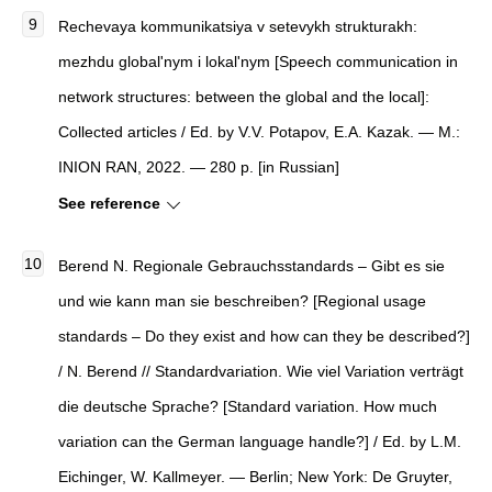
Rechevaya kommunikatsiya v setevykh strukturakh:
mezhdu global'nym i lokal'nym [Speech communication in
network structures: between the global and the local]:
Collected articles / Ed. by V.V. Potapov, E.A. Kazak. — M.:
INION RAN, 2022. — 280 p. [in Russian]
See reference
Berend N. Regionale Gebrauchsstandards – Gibt es sie
und wie kann man sie beschreiben? [Regional usage
standards – Do they exist and how can they be described?]
/ N. Berend // Standardvariation. Wie viel Variation verträgt
die deutsche Sprache? [Standard variation. How much
variation can the German language handle?] / Ed. by L.M.
Eichinger, W. Kallmeyer. — Berlin; New York: De Gruyter,