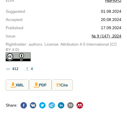
EDN
:
HBFKPO
Suggested
:
01.08.2024
Accepted
:
20.08.2024
Published
:
17.09.2024
Issue
:
№ 9 (147), 2024
Rightholder: authors. License: Attribution 4.0 International (CC
BY 4.0)
812
4
XML
PDF
Cite
Share
: