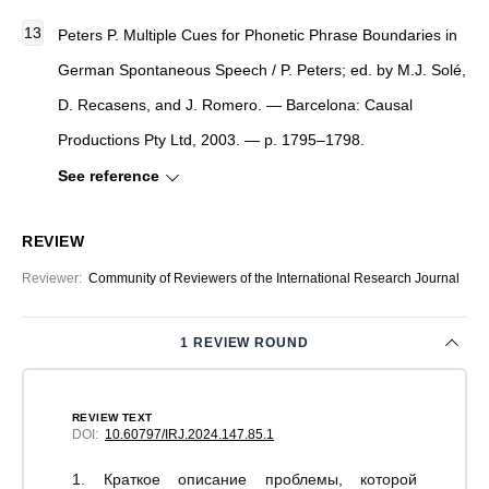
Peters P. Multiple Cues for Phonetic Phrase Boundaries in
German Spontaneous Speech / P. Peters; ed. by M.J. Solé,
D. Recasens, and J. Romero. — Barcelona: Causal
Productions Pty Ltd, 2003. — p. 1795–1798.
See reference
REVIEW
Reviewer
:
Community of Reviewers of the International Research Journal
1 REVIEW ROUND
REVIEW TEXT
DOI:
10.60797/IRJ.2024.147.85.1
1. Краткое описание проблемы, которой