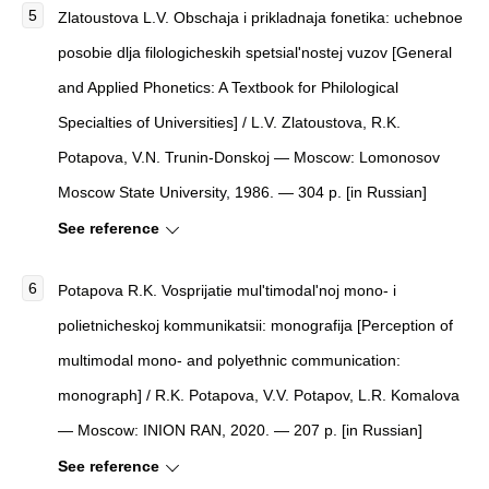
Zlatoustova L.V. Obschaja i prikladnaja fonetika: uchebnoe
posobie dlja filologicheskih spetsial'nostej vuzov [General
and Applied Phonetics: A Textbook for Philological
Specialties of Universities] / L.V. Zlatoustova, R.K.
Potapova, V.N. Trunin-Donskoj — Moscow: Lomonosov
Moscow State University, 1986. — 304 p. [in Russian]
See reference
Potapova R.K. Vosprijatie mul'timodal'noj mono- i
polietnicheskoj kommunikatsii: monografija [Perception of
multimodal mono- and polyethnic communication:
monograph] / R.K. Potapova, V.V. Potapov, L.R. Komalova
— Moscow: INION RAN, 2020. — 207 p. [in Russian]
See reference