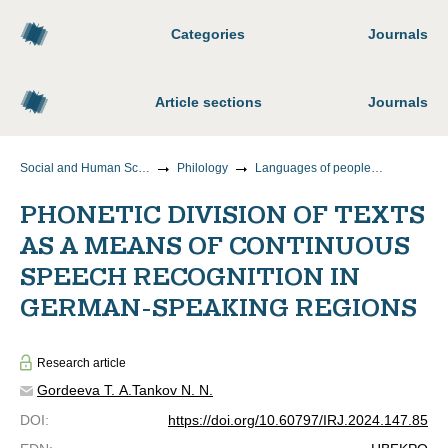
Categories
Journals
Article sections
Journals
Social and Human Sciences
Philology
Languages of peoples of foreign countries (indicating a specific language or group of languages)
PHONETIC DIVISION OF TEXTS
AS A MEANS OF CONTINUOUS
SPEECH RECOGNITION IN
GERMAN-SPEAKING REGIONS
Research article
Gordeeva T. A.
Tankov N. N.
DOI
:
https://doi.org/10.60797/IRJ.2024.147.85