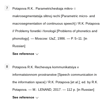
Potapova R.K.. Parametricheskaja mikro- i
makrosegmentatsija slitnoj rechi [Parametric micro- and
macrosegmentation of continuous speech] / R.K. Potapova
// Problemy fonetiki i fonologii [Problems of phonetics and
phonology]. — Moscow: IJaZ, 1986. — P. 5–11. [in
Russian]
See reference
Potapova R.K. Rechevaya kommunikatsiya v
informatsionnom prostranstve [Speech communication in
the information space] / R.K. Potapova [et al.]; ed. by R.K.
Potapova. — M.: LENAND, 2017. — 112 p. [in Russian]
See reference