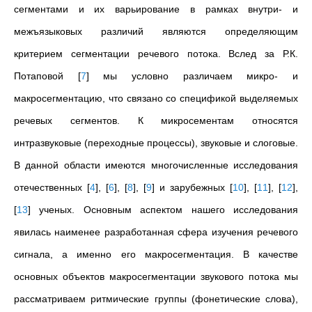
сегментами и их варьирование в рамках внутри- и
межъязыковых различий являются определяющим
критерием сегментации речевого потока. Вслед за Р.К.
Потаповой
[
7
]
мы условно различаем микро- и
макросегментацию, что связано со спецификой выделяемых
речевых сегментов. К микросементам относятся
интразвуковые (переходные процессы), звуковые и слоговые.
В данной области имеются многочисленные исследования
отечественных
[
4
]
,
[
6
]
,
[
8
]
,
[
9
]
и зарубежных
[
10
]
,
[
11
]
,
[
12
]
,
[
13
]
ученых. Основным аспектом нашего исследования
явилась наименее разработанная сфера изучения речевого
сигнала, а именно его макросегментация. В качестве
основных объектов макросегментации звукового потока мы
рассматриваем ритмические группы (фонетические слова),