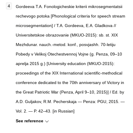
Gordeeva T.A. Fonologicheskie kriterii mikrosegmentatsii
rechevogo potoka [Phonological criteria for speech stream
microsegmentation] / T.A. Gordeeva, E.A. Gladkova //
Universitetskoe obrazovanie (MKUO-2015): sb. st. XIX
Mezhdunar. nauch.-metod. konf., posvjashh. 70-letiju
Pobedy v Velikoj Otechestvennoj Vojne (g. Penza, 09–10
aprelja 2015 g.) [University education (MKUO-2015):
proceedings of the XIX International scientific-methodical
conference dedicated to the 70th anniversary of Victory in
the Great Patriotic War (Penza, April 9–10, 2015)] / Ed. by
A.D. Guljakov, R.M. Pecherskaja — Penza: PGU, 2015. —
Vol. 2. — P. 42–43. [in Russian]
See reference