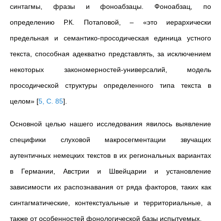
синтагмы, фразы и фоноабзацы. Фоноабзац, по
определению Р.К. Потаповой, – «это иерархически
предельная и семантико-просодическая единица устного
текста, способная адекватно представлять, за исключением
некоторых закономерностей-универсалий, модель
просодической структуры определенного типа текста в
целом»
[
5, С. 85
]
.
Основной целью нашего исследования явилось выявление
специфики слуховой макросегментации звучащих
аутентичных немецких текстов в их региональных вариантах
в Германии, Австрии и Швейцарии и установление
зависимости их распознавания от ряда факторов, таких как
синтагматические, контекстуальные и территориальные, а
также от особенностей фонологической базы испытуемых.