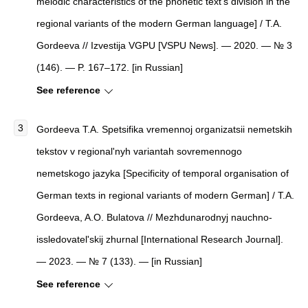
melodic characteristics of the phonetic text’s division in the
regional variants of the modern German language] / T.A.
Gordeeva // Izvestija VGPU [VSPU News]. — 2020. — № 3
(146). — P. 167–172. [in Russian]
See reference
Gordeeva T.A. Spetsifika vremennoj organizatsii nemetskih
tekstov v regional'nyh variantah sovremennogo
nemetskogo jazyka [Specificity of temporal organisation of
German texts in regional variants of modern German] / T.A.
Gordeeva, A.O. Bulatova // Mezhdunarodnyj nauchno-
issledovatel'skij zhurnal [International Research Journal].
— 2023. — № 7 (133). — [in Russian]
See reference