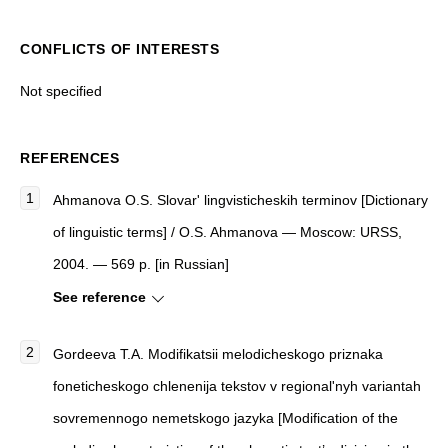
CONFLICTS OF INTERESTS
Not specified
REFERENCES
Ahmanova O.S. Slovar' lingvisticheskih terminov [Dictionary
of linguistic terms] / O.S. Ahmanova — Moscow: URSS,
2004. — 569 p. [in Russian]
See reference
Gordeeva T.A. Modifikatsii melodicheskogo priznaka
foneticheskogo chlenenija tekstov v regional'nyh variantah
sovremennogo nemetskogo jazyka [Modification of the