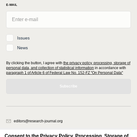
E-MAIL
Issues
News
By clicking the button, I agree with
the privacy policy, processing, storage of
personal data, and collection of statistical information
in accordance with
paragraph 1 of Article 6 of Federal Law No. 152-FZ "On Personal Data"
Subscribe
editors@research-journal.org
620066, Sverdlovsk region, Yekaterinburg, st. Akademicheskaya, 11A,
office 1
Consent to the Privacy Policy, Processing, Storage of