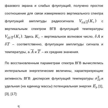
фазового экрана и слабых флуктуаций, получено простое
соотношение для связи измеряемого вертикального спектра
(
)
флуктуаций амплитуды радиосигнала
с
V
K
/
z
δ
A
A
вертикальным спектром ВГВ флуктуаций температуры
(
)
. Здесь
– вертикальное волновое число,
и
V
K
K
δ
A
/
z
z
δ
T
T
– соответственно, флуктуации амплитуды сигнала и
δ
T
температуры, а
и
– их средние значения.
A
T
По восстановленным параметрам спектра ВГВ вычислялись
интегральные энергетические величины, характеризующие
2
активность ВГВ: дисперсия флуктуаций температуры
и
σ
δ
T
удельная (на единицу массы) потенциальная энергия
[1],
E
p
[3], [17]:
∞