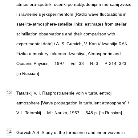
atmosfera-sputnik: ocenki po nabljudenijam mercanij zvezd
i sravnenie s jeksperimentom [Radio wave fluctuations in
satellite-atmosphere-satellite links: estimates from stellar
scintillation observations and their comparison with
experimental data] / A. S. Gurvich, V. Kan // Izvestija RAN.
Fizika atmosfery i okeana [Izvestiya, Atmospheric and
Oceanic Physics] – 1997. – Vol. 33. – № 3. – P. 314–323.
[in Russian]
Tatarskij V. I. Rasprostranenie voln v turbulentnoj
atmosphere [Wave propagation in turbulent atmosphere] /
V. I. Tatarskij. – M.: Nauka, 1967. – 548 p. [in Russian]
Gurvich A.S. Study of the turbulence and inner waves in