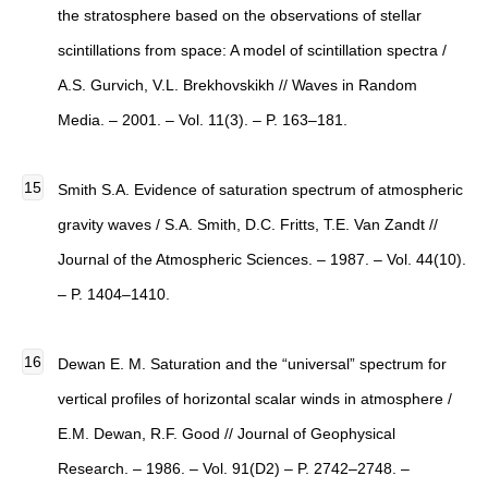
the stratosphere based on the observations of stellar
scintillations from space: A model of scintillation spectra /
A.S. Gurvich, V.L. Brekhovskikh // Waves in Random
Media. – 2001. – Vol. 11(3). – P. 163–181.
Smith S.A. Evidence of saturation spectrum of atmospheric
gravity waves / S.A. Smith, D.C. Fritts, T.E. Van Zandt //
Journal of the Atmospheric Sciences. – 1987. – Vol. 44(10).
– P. 1404–1410.
Dewan E. M. Saturation and the “universal” spectrum for
vertical profiles of horizontal scalar winds in atmosphere /
E.M. Dewan, R.F. Good // Journal of Geophysical
Research. – 1986. – Vol. 91(D2) – P. 2742–2748. –