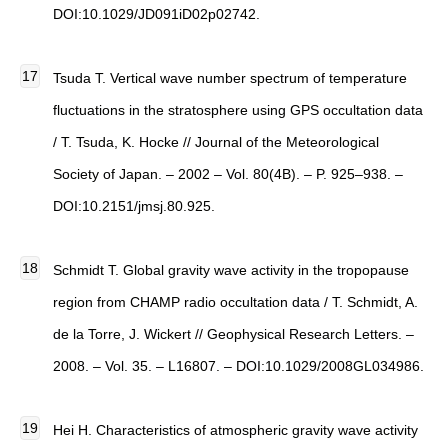
DOI:10.1029/JD091iD02p02742.
Tsuda T. Vertical wave number spectrum of temperature
fluctuations in the stratosphere using GPS occultation data
/ T. Tsuda, K. Hocke // Journal of the Meteorological
Society of Japan. – 2002 – Vol. 80(4B). – P. 925–938. –
DOI:10.2151/jmsj.80.925.
Schmidt T. Global gravity wave activity in the tropopause
region from CHAMP radio occultation data / T. Schmidt, A.
de la Torre, J. Wickert // Geophysical Research Letters. –
2008. – Vol. 35. – L16807. – DOI:10.1029/2008GL034986.
Hei H. Characteristics of atmospheric gravity wave activity