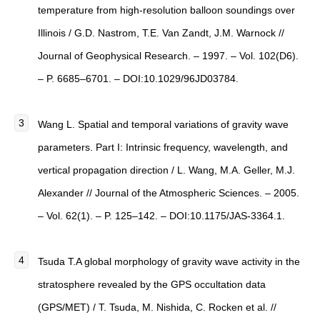
temperature from high-resolution balloon soundings over
Illinois / G.D. Nastrom, T.E. Van Zandt, J.M. Warnock //
Journal of Geophysical Research. – 1997. – Vol. 102(D6).
– P. 6685–6701. – DOI:10.1029/96JD03784.
Wang L. Spatial and temporal variations of gravity wave
parameters. Part I: Intrinsic frequency, wavelength, and
vertical propagation direction / L. Wang, M.A. Geller, M.J.
Alexander // Journal of the Atmospheric Sciences. – 2005.
– Vol. 62(1). – P. 125–142. – DOI:10.1175/JAS-3364.1.
Tsuda T.A global morphology of gravity wave activity in the
stratosphere revealed by the GPS occultation data
(GPS/MET) / T. Tsuda, M. Nishida, C. Rocken et al. //