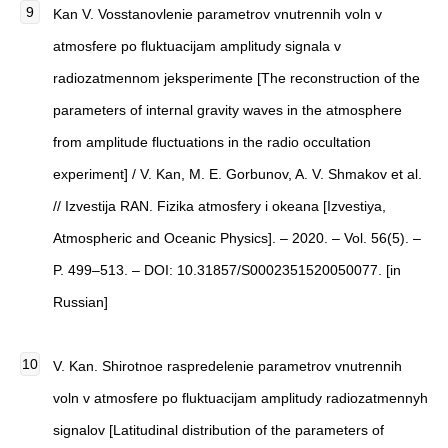
Kan V. Vosstanovlenie parametrov vnutrennih voln v
atmosfere po fluktuacijam amplitudy signala v
radiozatmennom jeksperimente [The reconstruction of the
parameters of internal gravity waves in the atmosphere
from amplitude fluctuations in the radio occultation
experiment] / V. Kan, M. E. Gorbunov, A. V. Shmakov et al.
// Izvestija RAN. Fizika atmosfery i okeana [Izvestiya,
Atmospheric and Oceanic Physics]. – 2020. – Vol. 56(5). –
P. 499–513. – DOI: 10.31857/S0002351520050077. [in
Russian]
V. Kan. Shirotnoe raspredelenie parametrov vnutrennih
voln v atmosfere po fluktuacijam amplitudy radiozatmennyh
signalov [Latitudinal distribution of the parameters of