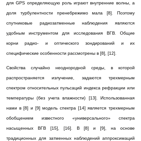
для GPS определяющую роль играют внутренние волны, а
доля турбулентности пренебрежимо мала [8]. Поэтому
спутниковые радиозатменные наблюдения являются
удобным инструментом для исследования ВГВ. Общие
корни радио- и оптического зондирований и их
специфические особенности рассмотрены в [8], [12].
Свойства случайно неоднородной среды, в которой
распространяется излучение, задаются трехмерным
спектром относительных пульсаций индекса рефракции или
температуры (без учета влажности) [13]. Использованная
нами в [8] и [9] модель спектра [14] является трехмерным
обобщением известного «универсального» спектра
насыщенных ВГВ [15], [16]. В [8] и [9], на основе
традиционных для затменных наблюдений аппроксимаций