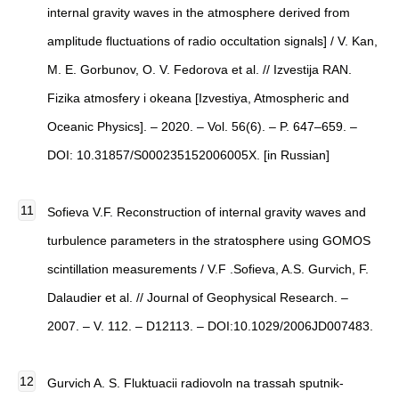
internal gravity waves in the atmosphere derived from
amplitude fluctuations of radio occultation signals] / V. Kan,
M. E. Gorbunov, O. V. Fedorova et al. // Izvestija RAN.
Fizika atmosfery i okeana [Izvestiya, Atmospheric and
Oceanic Physics]. – 2020. – Vol. 56(6). – P. 647–659. –
DOI: 10.31857/S000235152006005X. [in Russian]
Sofieva V.F. Reconstruction of internal gravity waves and
turbulence parameters in the stratosphere using GOMOS
scintillation measurements / V.F .Sofieva, A.S. Gurvich, F.
Dalaudier et al. // Journal of Geophysical Research. –
2007. – V. 112. – D12113. – DOI:10.1029/2006JD007483.
Gurvich A. S. Fluktuacii radiovoln na trassah sputnik-