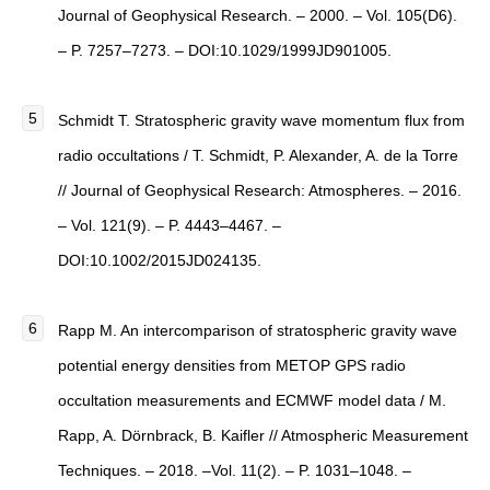
Journal of Geophysical Research. – 2000. – Vol. 105(D6).
– P. 7257–7273. – DOI:10.1029/1999JD901005.
Schmidt T. Stratospheric gravity wave momentum flux from
radio occultations / T. Schmidt, P. Alexander, A. de la Torre
// Journal of Geophysical Research: Atmospheres. – 2016.
– Vol. 121(9). – P. 4443–4467. –
DOI:10.1002/2015JD024135.
Rapp M. An intercomparison of stratospheric gravity wave
potential energy densities from METOP GPS radio
occultation measurements and ECMWF model data / M.
Rapp, A. Dörnbrack, B. Kaifler // Atmospheric Measurement
Techniques. – 2018. –Vol. 11(2). – P. 1031–1048. –