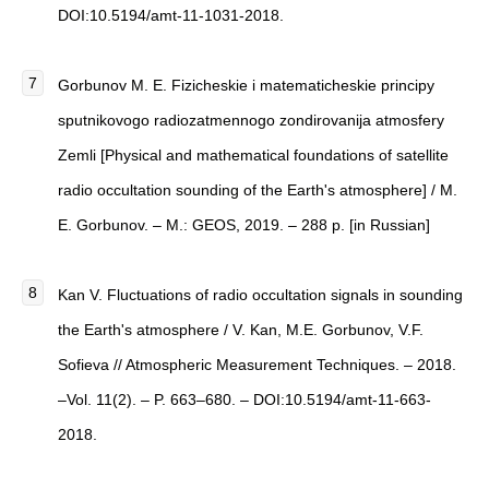
DOI:10.5194/amt-11-1031-2018.
Gorbunov M. E. Fizicheskie i matematicheskie principy
sputnikovogo radiozatmennogo zondirovanija atmosfery
Zemli [Physical and mathematical foundations of satellite
radio occultation sounding of the Earth's atmosphere] / M.
E. Gorbunov. – M.: GEOS, 2019. – 288 p. [in Russian]
Kan V. Fluctuations of radio occultation signals in sounding
the Earth's atmosphere / V. Kan, M.E. Gorbunov, V.F.
Sofieva // Atmospheric Measurement Techniques. – 2018.
–Vol. 11(2). – P. 663–680. – DOI:10.5194/amt-11-663-
2018.