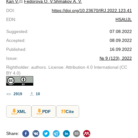
Kan V.
Fedorova O. V.
Shmakov A. V.
DOI
:
https://doi.org/10.23670/IRJ.2022.123.41
EDN
:
HSAUJL
Suggested
:
07.08.2022
Accepted
:
08.09.2022
Published
:
16.09.2022
Issue
:
№ 9 (123), 2022
Rightholder: authors. License: Attribution 4.0 International (CC
BY 4.0)
2919
10
XML
PDF
Cite
Share
: