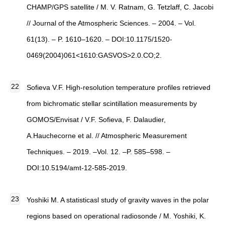
CHAMP/GPS satellite / M. V. Ratnam, G. Tetzlaff, C. Jacobi
// Journal of the Atmospheric Sciences. – 2004. – Vol.
61(13). – P. 1610–1620. – DOI:10.1175/1520-
0469(2004)061<1610:GASVOS>2.0.CO;2.
Sofieva V.F. High-resolution temperature profiles retrieved
from bichromatic stellar scintillation measurements by
GOMOS/Envisat / V.F. Sofieva, F. Dalaudier,
A.Hauchecorne et al. // Atmospheric Measurement
Techniques. – 2019. –Vol. 12. –P. 585–598. –
DOI:10.5194/amt-12-585-2019.
Yoshiki M. A statisticasl study of gravity waves in the polar
regions based on operational radiosonde / M. Yoshiki, K.