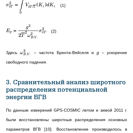
∫
2
=
(
)
σ
V
K
d
K
(1)
/
z
z
δ
T
δ
T
T
0
2
g
2
=
E
σ
(2)
2
p
δ
T
2
2
T
ω
.
.
B
V
2
Здесь
– частота Брента-Вяйсяля и
– ускорение
ω
g
.
.
B
V
свободного падения.
3. Сравнительный анализ широтного
распределения потенциальной
энергии ВГВ
По данным измерений GPS-COSMIC летом и зимой 2011 г.
были восстановлены широтные распределения основных
параметров ВГВ [10].
Восстановление производилось в