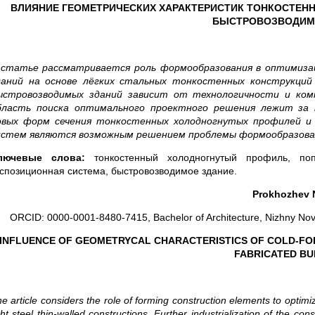
ВЛИЯНИЕ ГЕОМЕТРИЧЕСКИХ ХАРАКТЕРИСТИК ТОНКОСТЕН
БЫСТРОВОЗВОДИМ
 статье рассматривается роль формообразования в оптимиза
даний на основе лёгких стальных тонкостенных конструкций
ыстровозводимых зданий зависит от технологичности и комп
бласть поиска оптимального проектного решения лежит за 
овых форм сечения тонкостенных холодногнутых профилей и 
истем являются возможным решением проблемы формообразован
лючевые слова:
тонкостенный холодногнутый профиль, поп
кспозиционная система, быстровозводимое здание.
Prokhozhev N
ORCID: 0000-0001-8480-7415, Bachelor of Architecture, Nizhny Novgo
INFLUENCE OF GEOMETRYCAL CHARACTERISTICS OF COLD-FOR
FABRICATED BU
e article considers the role of forming construction elements to optimi
ght steel thin-walled constructions. Further industrialization of the c