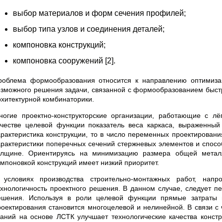
выбор материалов и форм сечения профилей;
выбор типа узлов и соединения деталей;
компоновка конструкций;
компоновка сооружений [2].
роблема формообразования относится к направлению оптимизац
озможного решения задачи, связанной с формообразованием быст
рхитектурной комбинаторики.
ногие проектно-конструкторские организации, работающие с лё
ачестве целевой функции показатель веса каркаса, выраженный
арактеристика конструкции, то в число переменных проектировани
арактеристики поперечных сечений стержневых элементов и спос
олщине. Ориентируясь на минимизацию размера общей метал
омпоновкой конструкций имеет низкий приоритет.
 условиях производства строительно-монтажных работ, нап
ехнологичность проектного решения. В данном случае, следует п
ешения. Используя в роли целевой функции прямые затраты н
роектирования становится многоцелевой и нелинейной. В связи 
даний на основе ЛСТК улучшает технологические качества конст