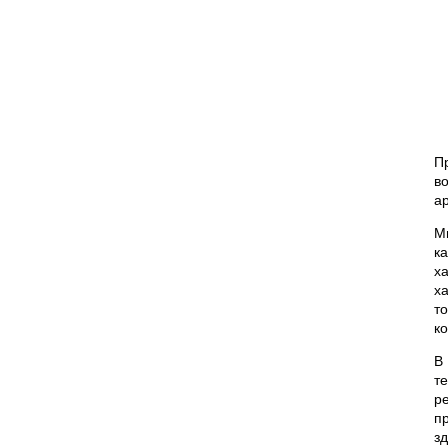
П
в
а
М
к
х
х
т
к
В
т
р
п
з