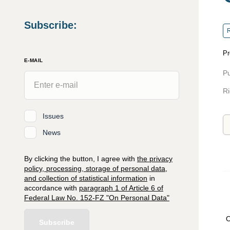
Subscribe
:
R
Pr
E-MAIL
Pu
Ri
Issues
News
By clicking the button, I agree with
the privacy
policy, processing, storage of personal data,
and collection of statistical information
in
accordance with
paragraph 1 of Article 6 of
Federal Law No. 152-FZ "On Personal Data"
O
Subscribe