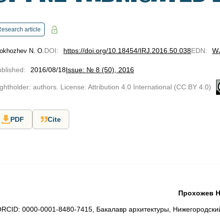
esearch article
DOI
:
https://doi.org/10.18454/IRJ.2016.50.038
EDN
:
W
okhozhev N. O.
blished
:
2016/08/18
Issue: № 8 (50), 2016
ghtholder: authors. License: Attribution 4.0 International (CC BY 4.0)
PDF
Cite
Прохожев Н
RCID: 0000-0001-8480-7415, Бакалавр архитектуры, Нижегородски