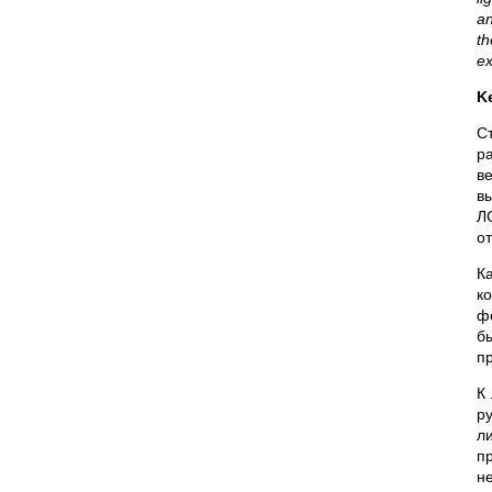
an
th
ex
K
С
р
в
в
Л
о
К
к
ф
б
п
К
р
л
п
н