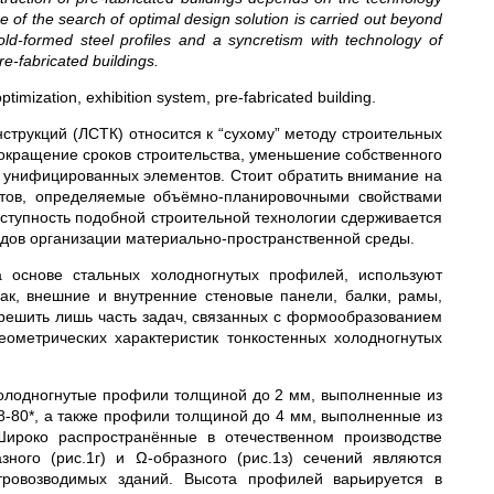
e of the search of optimal design solution is carried out beyond
ld-formed steel profiles and a syncretism with technology of
re-fabricated buildings.
optimization, exhibition system, pre-fabricated building.
струкций (ЛСТК) относится к “сухому” методу строительных
окращение сроков строительства, уменьшение собственного
з унифицированных элементов. Стоит обратить внимание на
ектов, определяемые объёмно-планировочными свойствами
тупность подобной строительной технологии сдерживается
одов организации материально-пространственной среды.
а основе стальных холодногнутых профилей, используют
ак, внешние и внутренние стеновые панели, балки, рамы,
ешить лишь часть задач, связанных с формообразованием
еометрических характеристик тонкостенных холодногнутых
холодногнутые профили толщиной до 2 мм, выполненные из
-80*, а также профили толщиной до 4 мм, выполненные из
Широко распространённые в отечественном производстве
зного (рис.1г) и Ω-образного (рис.1з) сечений являются
ровозводимых зданий. Высота профилей варьируется в