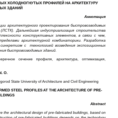
НЫХ ХОЛОДНОГНУТЫХ ПРОФИЛЕЙ НА АРХИТЕКТУРУ
ЫХ ЗДАНИЙ
Аннотация
ции архитектурного проектирования быстровозводимых
 (ЛСТК). Дальнейшая индустриализация строительства
лексности конструктивных элементов, в связи с чем,
пределами архитектурной комбинаторики. Разработка
синкретизм с технологией возведения экспозиционных
ия быстровозводимых зданий.
еречное сечение профиля, архитектура, оптимизация,
. O.
rod State University of Architecture and Civil Engineering
MED STEEL PROFILES AT THE ARCHITECTURE OF PRE-
ILDINGS
Abstract
ze the architectural design of pre-fabricated buildings, based on
onstruction of pre-fabricated buildings depends on the technology