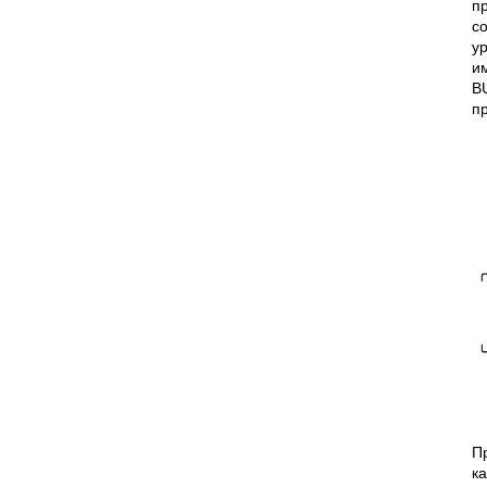
п
с
у
и
B
п
П
ка