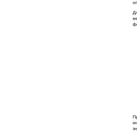
о
Д
м
ф
П
и
з