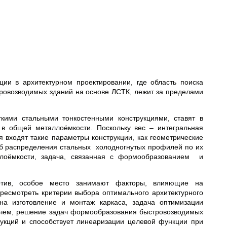
ии в архитектурном проектировании, где область поиска
ровозводимых зданий на основе ЛСТК, лежит за пределами
гкими стальными тонкостенными конструкциями, ставят в
 в общей металлоёмкости. Поскольку вес – интегральная
я входят такие параметры конструкции, как геометрические
об распределения стальных холодногнутых профилей по их
лоёмкости, задача, связанная с формообразованием и
ротив, особое место занимают факторы, влияющие на
ересмотреть критерии выбора оптимального архитектурного
а изготовление и монтаж каркаса, задача оптимизации
с чем, решение задач формообразования быстровозводимых
рукций и способствует линеаризации целевой функции при