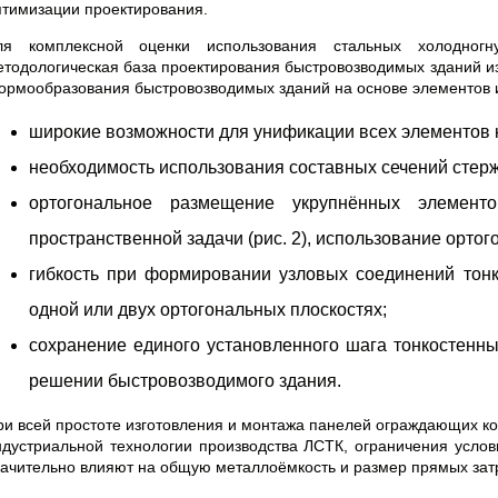
птимизации проектирования.
ля комплексной оценки использования стальных холодногн
етодологическая база проектирования быстровозводимых зданий из
ормообразования быстровозводимых зданий на основе элементов 
широкие возможности для унификации всех элементов 
необходимость использования составных сечений стержн
ортогональное размещение укрупнённых элемен
пространственной задачи (рис. 2), использование ортог
гибкость при формировании узловых соединений тон
одной или двух ортогональных плоскостях;
сохранение единого установленного шага тонкостен
решении быстровозводимого здания.
ри всей простоте изготовления и монтажа панелей ограждающих ко
ндустриальной технологии производства ЛСТК, ограничения услов
начительно влияют на общую металлоёмкость и размер прямых зат