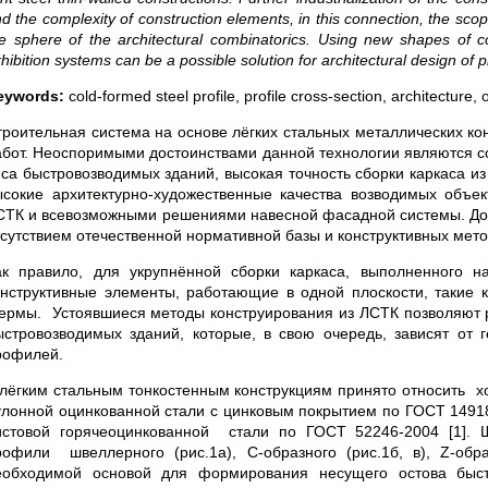
d the complexity of construction elements, in this connection, the scop
e sphere of the architectural combinatorics. Using new shapes of co
hibition systems can be a possible solution for architectural design of p
eywords:
cold-formed steel profile, profile cross-section, architecture, 
троительная система на основе лёгких стальных металлических кон
абот. Неоспоримыми достоинствами данной технологии являются с
еса быстровозводимых зданий, высокая точность сборки каркаса и
ысокие архитектурно-художественные качества возводимых объ
СТК и всевозможными решениями навесной фасадной системы. Дос
тсутствием отечественной нормативной базы и конструктивных мет
ак правило, для укрупнённой сборки каркаса, выполненного н
онструктивные элементы, работающие в одной плоскости, такие к
ермы. Устоявшиеся методы конструирования из ЛСТК позволяют р
ыстровозводимых зданий, которые, в свою очередь, зависят от г
рофилей.
 лёгким стальным тонкостенным конструкциям принято относить 
улонной оцинкованной стали с цинковым покрытием по ГОСТ 14918
истовой горячеоцинкованной стали по ГОСТ 52246-2004 [1]. 
рофили швеллерного (рис.1а), С-образного (рис.1б, в), Z-обра
еобходимой основой для формирования несущего остова быст