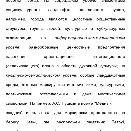
поселка, села). На
социальном уровне
элементами
социокультурного ландшафта населенного пункта,
например, города являются целостные общественные
структуры: группы людей, культурные и субкультурные
агломерации; на
информационно-коммуникативном
уровне
: разнообразные ценностные предпочтения
населения ориентационно- интеграционного
(сплачивающего) плана в области духовной культуры; на
культурно-семиотическом уровне:
особые ландшафтные
среды, которые маркируются историческими, культурными,
поэтическими, эстетическими и даже мистическими
символами. Например, А.С. Пушкин в поэме “Медный
всадник” использовал для маркировки пространства на
берегу Невы, где расположен памятник ПетруI,