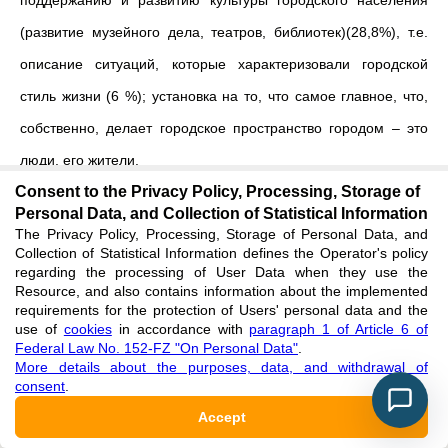
поддержанию и развитию культуры городского населения
(развитие музейного дела, театров, библиотек)(28,8%), т.е.
описание ситуаций, которые характеризовали городской
стиль жизни (6 %); установка на то, что самое главное, что,
собственно, делает городское пространство городом ‒ это
люди, его жители.
Consent to the Privacy Policy, Processing, Storage of
3) “
культурно-семиотические феномены”
: знание
Personal Data, and Collection of Statistical Information
The Privacy Policy, Processing, Storage of Personal Data, and
горожанами истории родного города (5,8%) и общий уровень
Collection of Statistical Information defines the Operator's policy
культурного развития людей (18,1%).
regarding the processing of User Data when they use the
Resource, and also contains information about the implemented
requirements for the protection of Users' personal data and the
6,1 % респондентов – горожан затруднились с ответами на
use of
cookies
in accordance with
paragraph 1 of Article 6 of
Federal Law No. 152-FZ "On Personal Data"
поставленный вопрос.
.
More details about the purposes, data, and withdrawal of
consent
.
Анализируя ответы жителей Ленинградской области на
Accept
вопрос: “
Что вы понимаете под словосочетанием