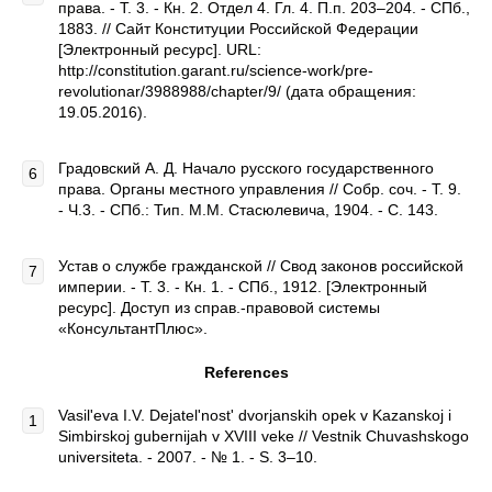
права. - Т. 3. - Кн. 2. Отдел 4. Гл. 4. П.п. 203–204. - СПб.,
1883. // Сайт Конституции Российской Федерации
[Электронный ресурс]. URL:
http://constitution.garant.ru/science-work/pre-
revolutionar/3988988/chapter/9/ (дата обращения:
19.05.2016).
Градовский А. Д. Начало русского государственного
права. Органы местного управления // Собр. соч. - Т. 9.
- Ч.3. - СПб.: Тип. М.М. Стасюлевича, 1904. - С. 143.
Устав о службе гражданской // Свод законов российской
империи. - Т. 3. - Кн. 1. - СПб., 1912. [Электронный
ресурс]. Доступ из справ.-правовой системы
«КонсультантПлюс».
References
Vasil'eva I.V. Dejatel'nost' dvorjanskih opek v Kazanskoj i
Simbirskoj gubernijah v XVIII veke // Vestnik Chuvashskogo
universiteta. - 2007. - № 1. - S. 3–10.