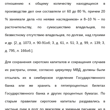
отношению к общему количеству находящихся в
производстве дел они составляли от 60 до 80 %, причем 20
% занимали дела «по неявке наследников» и 8–10 % – по
расточительству, по сумасшествию владельцев, по
безвестному отсутствию владельцев, по долгам, над глухими
и др. [2, д. 1073, л. 90-91об; 3, д. 61, л. 51; 3, д. 99, л. 139; 3,
д. 795, л. 166об.].
Для сохранения сиротских капиталов и сокращения случаев
их растраты, опеки, согласно циркуляру МВД, должны были
отсылать их в симбирское отделение Государственного
банка или же хранить в пятипроцентных билетах
Государственного банка и других процентных бумагах. По
старым правилам сиротские капиталы раздавались в
частные руки в долг по векселям и заемным письмам, но в