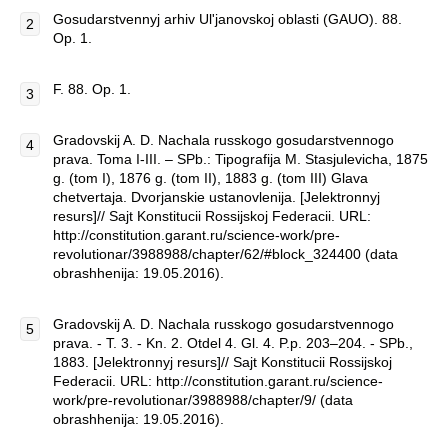
Gosudarstvennyj arhiv Ul'janovskoj oblasti (GAUO). 88.
Op. 1.
F. 88. Op. 1.
Gradovskij A. D. Nachala russkogo gosudarstvennogo
prava. Toma I-III. – SPb.: Tipografija M. Stasjulevicha, 1875
g. (tom I), 1876 g. (tom II), 1883 g. (tom III) Glava
chetvertaja. Dvorjanskie ustanovlenija. [Jelektronnyj
resurs]// Sajt Konstitucii Rossijskoj Federacii. URL:
http://constitution.garant.ru/science-work/pre-
revolutionar/3988988/chapter/62/#block_324400 (data
obrashhenija: 19.05.2016).
Gradovskij A. D. Nachala russkogo gosudarstvennogo
prava. - T. 3. - Kn. 2. Otdel 4. Gl. 4. P.p. 203–204. - SPb.,
1883. [Jelektronnyj resurs]// Sajt Konstitucii Rossijskoj
Federacii. URL: http://constitution.garant.ru/science-
work/pre-revolutionar/3988988/chapter/9/ (data
obrashhenija: 19.05.2016).