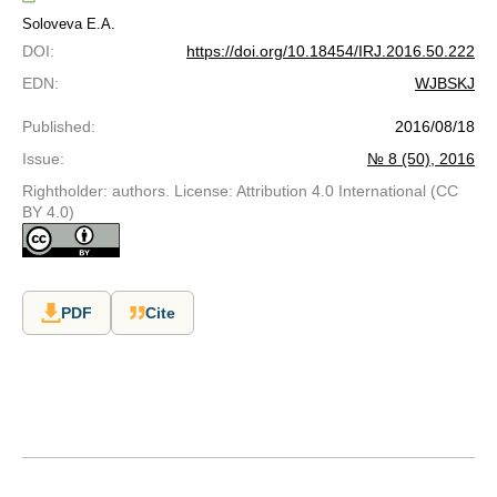
Soloveva E.A.
DOI
:
https://doi.org/10.18454/IRJ.2016.50.222
EDN
:
WJBSKJ
Published
:
2016/08/18
Issue
:
№ 8 (50), 2016
Rightholder: authors. License: Attribution 4.0 International (CC
BY 4.0)
PDF
Cite