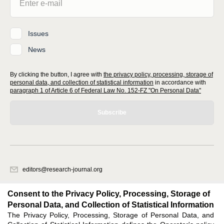
Issues
News
By clicking the button, I agree with
the privacy policy, processing, storage of
personal data, and collection of statistical information
in accordance with
paragraph 1 of Article 6 of Federal Law No. 152-FZ "On Personal Data"
Subscribe
editors@research-journal.org
620066, Sverdlovsk region, Yekaterinburg, st. Akademicheskaya, 11A,
office 1
Consent to the Privacy Policy, Processing, Storage of
Personal Data, and Collection of Statistical Information
The Privacy Policy, Processing, Storage of Personal Data, and
Feedback