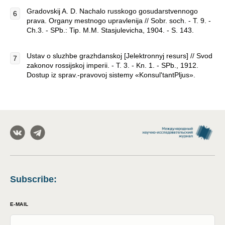
Gradovskij A. D. Nachalo russkogo gosudarstvennogo
prava. Organy mestnogo upravlenija // Sobr. soch. - T. 9. -
Ch.3. - SPb.: Tip. M.M. Stasjulevicha, 1904. - S. 143.
Ustav o sluzhbe grazhdanskoj [Jelektronnyj resurs] // Svod
zakonov rossijskoj imperii. - T. 3. - Kn. 1. - SPb., 1912.
Dostup iz sprav.-pravovoj sistemy «Konsul'tantPljus».
Subscribe
:
E-MAIL