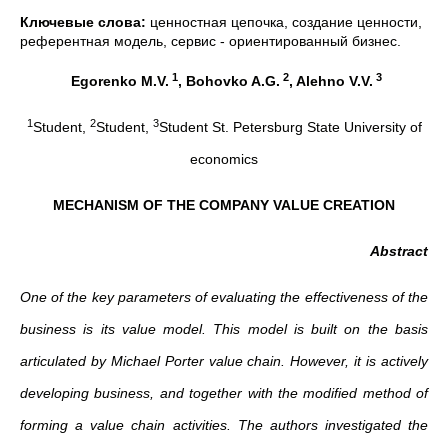
Ключевые слова:
ценностная цепочка, создание ценности,
референтная модель, сервис - ориентированный бизнес.
1
2
3
Egorenko
M
.
V
.
,
Bohovko
A.G.
,
Alehno
V
.V.
1
2
3
Student,
Student,
Student St. Petersburg State University of
economics
MECHANISM OF THE COMPANY VALUE CREATION
Abstract
One of the key parameters of evaluating the effectiveness of the
business is its value model. This model is built on the basis
articulated by Michael Porter value chain. However, it is actively
developing business, and together with the modified method of
forming a value chain activities. The authors investigated the