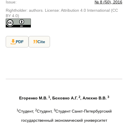
Issue
:
№ 8 (50), 2016
Rightholder: authors. License: Attribution 4.0 International (CC
BY 4.0)
PDF
Cite
1
2
3
Егоренко М.В.
, Боховко А.Г.
, Алехно В.В.
1
2
3
Студент,
Студент,
Студент Санкт-Петербургский
государственный экономический университет