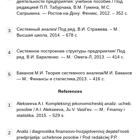
деятельности предприятия: учебное пособие / Под
редакцией П.П. Табурчака, В.М. Гумина, М.С.
Сапрыкина. — Ростов-на-Дону: Феникс, 2012. – 352 с.
Системный анализ/ Под ред. В.И. Стражева. – М.:
Высшая школа, 2014. – 678 с.
Системное построение структуры предприятия/ Под
ред. В.И. Бариленко. — М.: Омега-Л, 2013. — 414 с.
Баканов М.И. Теория системного анализа/М.И. Баканов
— М.: Финансы и статистика,2013. – 416 с.
References
Alekseeva A.I. Kompleksnyj jekonomicheskij analiz: ucheb.
posobie / A.I. Alekseeva, Ju.V. Vasil'ev. — M.: Finansy i
statistika. 2015. – 529 s.
Analiz i diagnostika finansovo-hozjajstvennoj dejatel'nosti
predprijatija: uchebnoe posobie / Pod redakciej P.P.