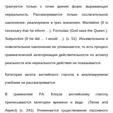
трактуется только с точки зрения форм, выражающих
нереальность. Рассматривается только сослагательное
наклонение, реализуемое в трех значениях: Mandative (It is
necessary that he inform …), Formulaic (God save the Queen ),
Subjunctive (If he did … I would …). (с. 51). Изъявительное и
повелительное наклонение не упоминаются, то есть процесс
грамматической категоризации действительности по аспекту
реальности или нереальности действия не показывается.
Категория залога английского глагола в анализируемом
учебнике не рассматривается.
В грамматике Р.А. Клоуза английскому глаголу
приписываются категории времени и вида (Tense and
Aspect) (с. 241). Упоминается существование пассивного