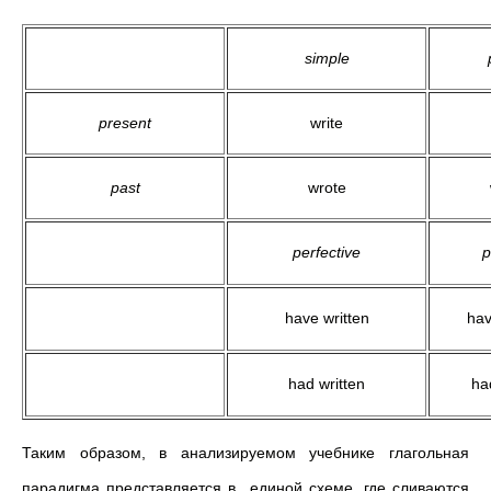
simple
present
write
past
wrote
perfective
p
have written
hav
had written
ha
Таким образом, в анализируемом учебнике глагольная
парадигма представляется в единой схеме, где сливаются