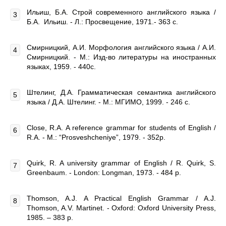
Ильиш, Б.А. Строй современного английского языка /
Б.А. Ильиш. - Л.: Просвещение, 1971.- 363 с.
Смирницкий, А.И. Морфология английского языка / А.И.
Смирницкий. - М.: Изд-во литературы на иностранных
языках, 1959. - 440с.
Штелинг, Д.А. Грамматическая семантика английского
языка / Д.А. Штелинг. - М.: МГИМО, 1999. - 246 с.
Close, R.A. A reference grammar for students of English /
R.A. - M.: “Prosveshcheniye”, 1979. - 352p.
Quirk, R. A university grammar of English / R. Quirk, S.
Greenbaum. - London: Longman, 1973. - 484 p.
Thomson, A.J. A Practical English Grammar / A.J.
Thomson, A.V. Martinet. - Oxford: Oxford University Press,
1985. – 383 p.