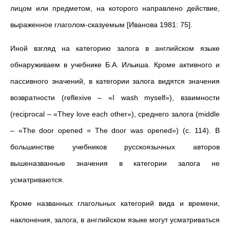
лицом или предметом, на которого направлено действие,
выраженное глаголом-сказуемым [Иванова 1981: 75].
Иной взгляд на категорию залога в английском языке
обнаруживаем в учебнике Б.А. Ильиша. Кроме активного и
пассивного значений, в категории залога видятся значения
возвратности (reflexive – «I wash myself»), взаимности
(reciprocal – «They love each other»), среднего залога (middle
– «The door opened = The door was opened») (с. 114). В
большинстве учебников русскоязычных авторов
вышеназванные значения в категории залога не
усматриваются.
Кроме названных глагольных категорий вида и времени,
наклонения, залога, в английском языке могут усматриваться