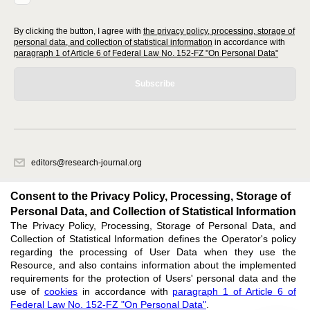
By clicking the button, I agree with
the privacy policy, processing, storage of
personal data, and collection of statistical information
in accordance with
paragraph 1 of Article 6 of Federal Law No. 152-FZ "On Personal Data"
Subscribe
editors@research-journal.org
620066, Sverdlovsk region, Yekaterinburg, st. Akademicheskaya, 11A,
office 1
Consent to the Privacy Policy, Processing, Storage of
Personal Data, and Collection of Statistical Information
The Privacy Policy, Processing, Storage of Personal Data, and
Feedback
Collection of Statistical Information defines the Operator's policy
regarding the processing of User Data when they use the
Resource, and also contains information about the implemented
requirements for the protection of Users' personal data and the
use of
cookies
in accordance with
paragraph 1 of Article 6 of
Federal Law No. 152-FZ "On Personal Data"
.
Support
:
editors@research-journal.org