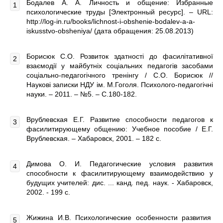
Бодалев А. А. Личность и общение: Избранные
психологические труды [Электронный ресурс]. – URL:
http://log-in.ru/books/lichnost-i-obshenie-bodalev-a-a-
iskusstvo-obsheniya/ (дата обращения: 25.08.2013)
Борисюк С.О. Розвиток здатності до фасилітативної
взаємодії у майбутніх соціальних педагогів засобами
соціально-педагогічного тренінгу / С.О. Борисюк //
Наукові записки НДУ ім. М.Гоголя. Психолого-педагогічні
науки. – 2011. – №5. – С.180-182.
Врублевская Е.Г. Развитие способности педагогов к
фасилитирующему общению: Учебное пособие / Е.Г.
Врублевская. – Хабаровск, 2001. – 182 с.
Димова О. И. Педагогические условия развития
способности к фасилитирующему взаимодействию у
будущих учителей: дис. ... канд. пед. наук. - Хабаровск,
2002. - 199 с.
Жижина И.В. Психологические особенности развития