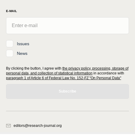
E-MAIL
Issues
News
By clicking the button, I agree with
the privacy policy, processing, storage of
personal data, and collection of statistical information
in accordance with
paragraph 1 of Article 6 of Federal Law No. 152-FZ "On Personal Data"
Subscribe
editors@research-journal.org
620066, Sverdlovsk region, Yekaterinburg, st. Akademicheskaya, 11A,