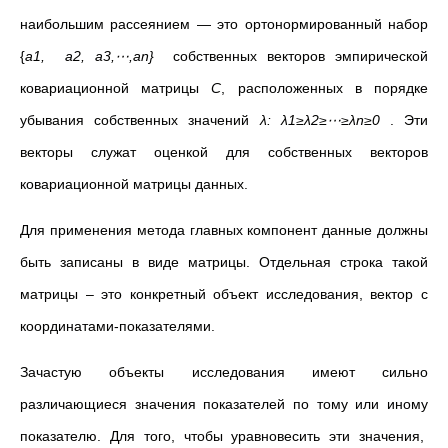
наибольшим рассеянием — это ортонормированный набор
{
a
1
,
a
2
,
a
3,⋯,
a
n
}
собственных векторов эмпирической
ковариационной матрицы
C
, расположенных в порядке
убывания собственных значений
λ:
λ
1
≥
λ
2
≥⋯≥
λ
n
≥0
. Эти
векторы служат оценкой для собственных векторов
ковариационной матрицы данных.
Для применения метода главных компонент данные должны
быть записаны в виде матрицы. Отдельная строка такой
матрицы – это конкретный объект исследования, вектор с
координатами-показателями.
Зачастую объекты исследования имеют сильно
различающиеся значения показателей по тому или иному
показателю. Для того, чтобы уравновесить эти значения,