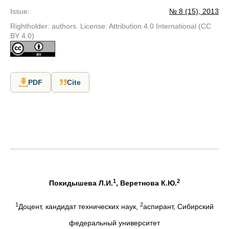
Issue
:
№ 8 (15), 2013
Rightholder: authors. License: Attribution 4.0 International (CC
BY 4.0)
PDF
Cite
1
2
Покидышева Л.И.
, Веретнова К.Ю.
1
2
Доцент, кандидат технических наук,
аспирант, Сибирский
федеральный университет