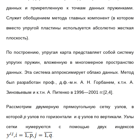
данных и прикрепленную к точкам данных пружинками.
Служит обобщением метода главных компонент (в котором
вместо упругой пластины используется абсолютно жесткая
плоскость).
По построению, упругая карта представляет собой систему
упругих пружин, вложенную в многомерное пространство
данных. Эта система аппроксимирует облако данных. Метод
был разработан проф., д.ф.-м.н. А. Н. Горбанем, к.т.н. А.
Зиновьевым и к.т.н. А. Питенко в 1996—2001 гг.[2,4].
Рассмотрим двумерную прямоугольную сетку узлов, в
которой
p
узлов по горизонтали и
q
узлов по вертикали. Узлы
сетки нумеруются с помощью двух индексов