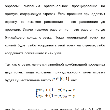
образом: выполним ортогональное проецирование на
прямую, содержащую отрезок. Если проекция принадлежит
отрезку, то искомое расстояние – это расстояние до
проекции. Иначе искомое расстояние – это расстояние до
ближайшего конца отрезка. Тогда координатой точки на
кривой будет либо координата этой точки на отрезке, либо
координата ближайшего к ней узла.
Так как отрезок является линейной комбинацией координат
двух точек, тогда условием принадлежности точки отрезку
будет существование такого
что:
где
(
x, y)
– координаты точки данных, (
x
1
,
y
1)
, (
x
1
,
x
2)
–