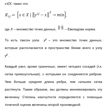
x∈X
, таких что:
где
X
– множество точек данных,
– Евклидова норма.
ij
То есть таксон узла
y
– это множество точек данных,
которые располагаются в пространстве ближе всего к узлу
ij
y
.
Каждый узел, кроме граничных, имеет четырех соседей (т.к.
сетка прямоугольная), с которыми он соединяется ребром.
Чем больше средняя длина ребра, тем сильнее сетка
растянута. Таким образом, мы должны минимизировать эту
величину. Степень изогнутости определяется с помощью
точечной оценки величины второй производной.