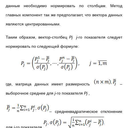
данные необходимо нормировать по столбцам. Метод
главных компонент так же предполагает, что вектора данных
являются центрированными.
Таким образом, вектор-столбец
P
j
j
-го показателя следует
нормировать по следующей формуле:
где, матрица данных имеет размерность
–
выборочное среднее для
j
-го показателя
P
j
,
– среднеквадратическое отклонение
для
j
-го показателя