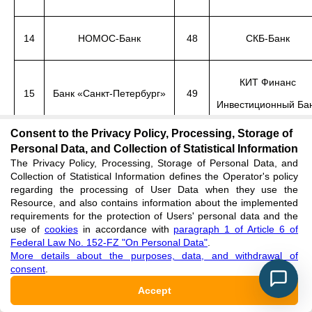
14
НОМОС-Банк
48
СКБ-Банк
КИТ Финанс
15
Банк «Санкт-Петербург»
49
Инвестиционный Ба
Consent to the Privacy Policy, Processing, Storage of
Personal Data, and Collection of Statistical Information
Всероссийский Бан
16
МДМ Банк
50
The Privacy Policy, Processing, Storage of Personal Data, and
Развития Регионов
Collection of Statistical Information defines the Operator's policy
regarding the processing of User Data when they use the
Resource, and also contains information about the implemented
requirements for the protection of Users' personal data and the
17
Глобэкс
51
Пробизнесбанк
use of
cookies
in accordance with
paragraph 1 of Article 6 of
Federal Law No. 152-FZ "On Personal Data"
.
More details about the purposes, data, and withdrawal of
consent
.
18
Ханты-Мансийский Банк
52
Абсолют Банк
Accept