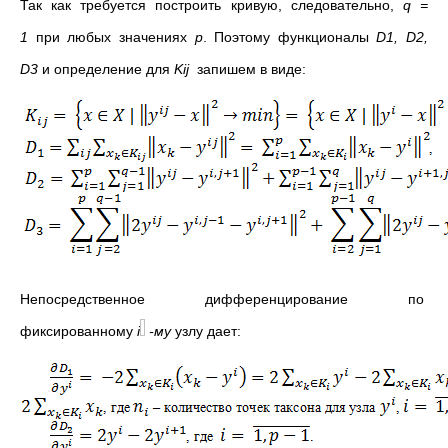
Так как требуется построить кривую, следовательно,
q
=
1
при любых значениях
p
. Поэтому функционалы
D
1
,
D
2
,
D
3
и определение для
K
ij
запишем в виде:
Непосредственное дифференцирование по
фиксированному
i
-му
узлу дает: