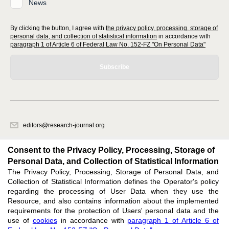
News
By clicking the button, I agree with
the privacy policy, processing, storage of
personal data, and collection of statistical information
in accordance with
paragraph 1 of Article 6 of Federal Law No. 152-FZ "On Personal Data"
Subscribe
editors@research-journal.org
620066, Sverdlovsk region, Yekaterinburg, st. Akademicheskaya, 11A,
office 1
Consent to the Privacy Policy, Processing, Storage of
Personal Data, and Collection of Statistical Information
The Privacy Policy, Processing, Storage of Personal Data, and
Feedback
Collection of Statistical Information defines the Operator's policy
regarding the processing of User Data when they use the
Resource, and also contains information about the implemented
requirements for the protection of Users' personal data and the
use of
cookies
in accordance with
paragraph 1 of Article 6 of