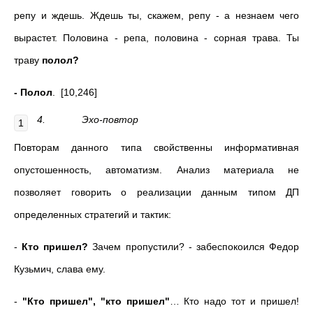
репу и ждешь. Ждешь ты, скажем, репу - а незнаем чего
вырастет. Половина - репа, половина - сорная трава. Ты
траву
полол?
- Полол
. [10,246]
4.
Эхо-повтор
Повторам данного типа свойственны информативная
опустошенность, автоматизм. Анализ материала не
позволяет говорить о реализации данным типом ДП
определенных стратегий и тактик:
-
Кто пришел?
Зачем пропустили? - забеспокоился Федор
Кузьмич, слава ему.
-
"Кто пришел", "кто пришел"
… Кто надо тот и пришел!