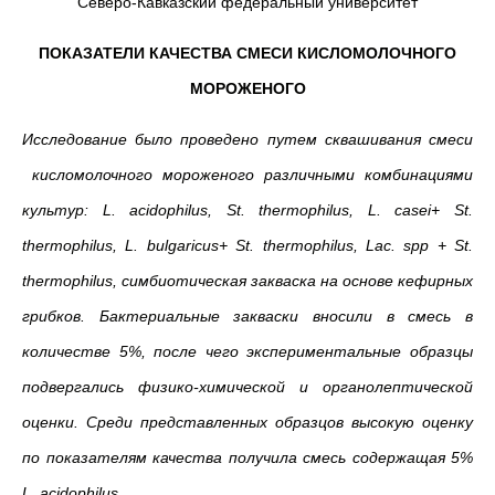
Северо-Кавказский федеральный университет
ПОКАЗАТЕЛИ КАЧЕСТВА СМЕСИ КИСЛОМОЛОЧНОГО
МОРОЖЕНОГО
Исследование было проведено путем сквашивания смеси
кисломолочного мороженого различными комбинациями
культур:
L
.
acidophilus
,
St
.
thermophilus
,
L
.
casei
+
St
.
thermophilus
,
L
.
bulgaricus
+
St
.
thermophilus
,
Lac
.
spp
+
St
.
thermophilus
, симбиотическая закваска на основе кефирных
грибков. Бактериальные закваски вносили в смесь в
количестве 5%, после чего экспериментальные образцы
подвергались физико-химической и органолептической
оценки. Среди представленных образцов высокую оценку
по показателям качества получила смесь содержащая 5%
L
.
acidophilus
.