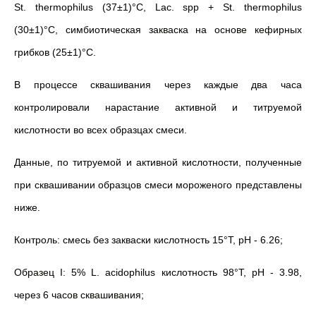
St. thermophilus (37±1)°C, Lac. spp + St. thermophilus
(30±1)°C, симбиотическая закваска на основе кефирных
грибков (25±1)°C.
В процессе сквашивания через каждые два часа
контролировали нарастание активной и титруемой
кислотности во всех образцах смеси.
Данные, по титруемой и активной кислотности, полученные
при сквашивании образцов смеси мороженого представлены
ниже.
Контроль: смесь без закваски кислотность 15°Т, рН - 6.26;
Образец I: 5% L. acidophilus кислотность 98°Т, рН - 3.98,
через 6 часов сквашивания;