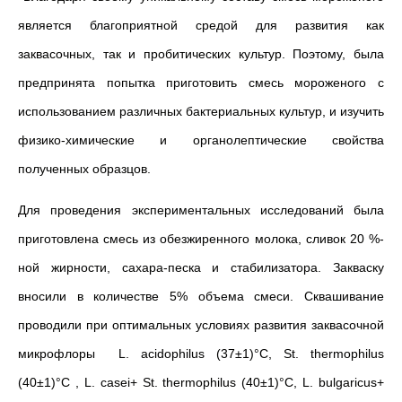
является благоприятной средой для развития как
заквасочных, так и пробитических культур. Поэтому, была
предпринята попытка приготовить смесь мороженого с
использованием различных бактериальных культур, и изучить
физико-химические и органолептические свойства
полученных образцов.
Для проведения экспериментальных исследований была
приготовлена смесь из обезжиренного молока, сливок 20 %-
ной жирности, сахара-песка и стабилизатора. Закваску
вносили в количестве 5% объема смеси. Сквашивание
проводили при оптимальных условиях развития заквасочной
микрофлоры L. acidophilus (37±1)°C, St. thermophilus
(40±1)°C , L. casei+ St. thermophilus (40±1)°C, L. bulgaricus+