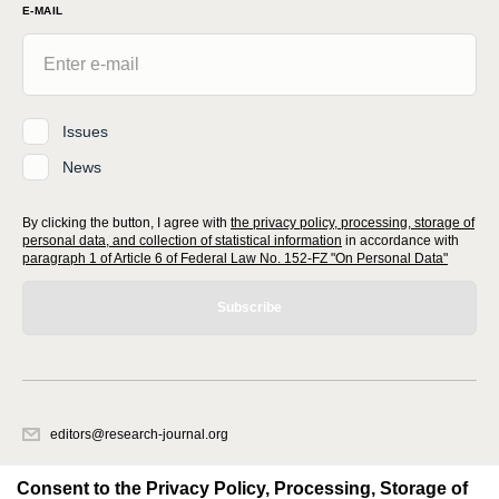
E-MAIL
Issues
News
By clicking the button, I agree with
the privacy policy, processing, storage of
personal data, and collection of statistical information
in accordance with
paragraph 1 of Article 6 of Federal Law No. 152-FZ "On Personal Data"
Subscribe
editors@research-journal.org
620066, Sverdlovsk region, Yekaterinburg, st. Akademicheskaya, 11A,
office 1
Consent to the Privacy Policy, Processing, Storage of