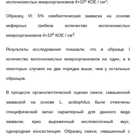
6
3
молочнокислых микроорганизмов 4×10
КОЕ / см
;
Образец VI: 5% симбиотическая закваска на основе
кефирных грибков количество молочнокислых
6
3
микроорганизмов 4×10
КОЕ / см
.
Результаты исследования показали, что в образце I
количество молочнокислых микроорганизмов на один, а в
некоторых случаях на два порядка выше, чем у остальных
образцов.
В процессе органолептической оценки смеси, сквашенной
закваской на основе L. acidophilus были отмечены
специфический запах характерный для данного вида
закваски, ярко выраженный кисломолочный вкус,
однородная консистенция. Образец смеси, сквашенный с