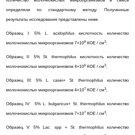
Количество молочнокислых микроорганизмов в смеси
определяли по стандартному методу. Полученные
результаты исследования представлены ниже.
Образец I: 5% L. acidophilus кислотность количество
8
3
молочнокислых микроорганизмов 7×10
КОЕ / см
;
Образец II: 5% St. thermophilus кислотность количество
6
3
молочнокислых микроорганизмов 4×10
КОЕ / см
;
Образец III: 5% L. casei+ St. thermophilus количество
7
3
молочнокислых микроорганизмов 4×10
КОЕ / см
;
Образец IV: 5% L. bulgaricus+ St. thermophilus количество
7
3
молочнокислых микроорганизмов 7×10
КОЕ / см
;
Образец V: 5% Lac. spp + St. thermophilus количество