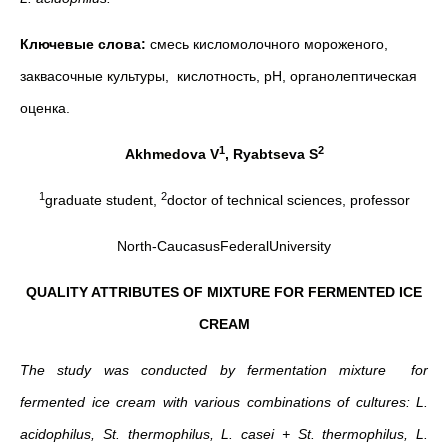
Ключевые слова:
смесь кисломолочного мороженого,
заквасочные культуры, кислотность, рН, органолептическая
оценка.
1
2
Akhmedova V
, Ryabtseva S
1
2
graduate student,
doctor of technical sciences, professor
North-CaucasusFederalUniversity
QUALITY ATTRIBUTES OF MIXTURE FOR FERMENTED ICE
CREAM
The study was conducted by fermentation mixture for
fermented ice cream with various combinations of cultures: L.
acidophilus, St. thermophilus, L. casei + St. thermophilus, L.