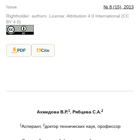
Issue
:
№ 8 (15), 2013
Rightholder: authors. License: Attribution 4.0 International (CC
BY 4.0)
PDF
Cite
1
2
Ахмедова В.Р.
, Рябцева С.А.
1
2
Аспирант,
доктор технических наук, профессор