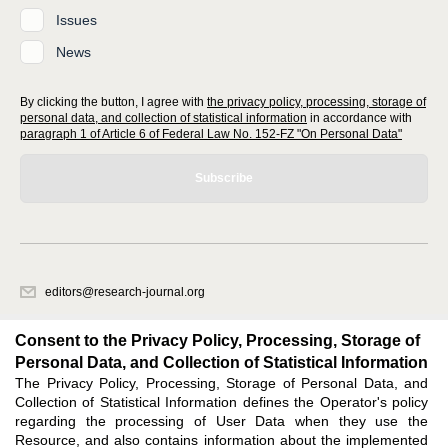
Issues
News
By clicking the button, I agree with
the privacy policy, processing, storage of
personal data, and collection of statistical information
in accordance with
paragraph 1 of Article 6 of Federal Law No. 152-FZ "On Personal Data"
Subscribe
editors@research-journal.org
620066, Sverdlovsk region, Yekaterinburg, st. Akademicheskaya, 11A,
office 1
Consent to the Privacy Policy, Processing, Storage of
Personal Data, and Collection of Statistical Information
The Privacy Policy, Processing, Storage of Personal Data, and
Feedback
Collection of Statistical Information defines the Operator's policy
regarding the processing of User Data when they use the
Resource, and also contains information about the implemented