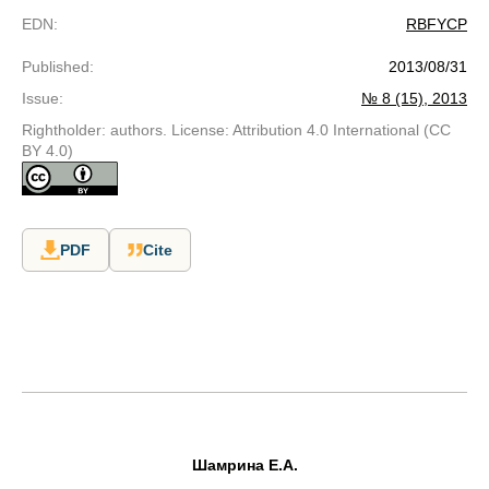
EDN
:
RBFYCP
Published
:
2013/08/31
Issue
:
№ 8 (15), 2013
Rightholder: authors. License: Attribution 4.0 International (CC
BY 4.0)
PDF
Cite
Шамрина Е.А.