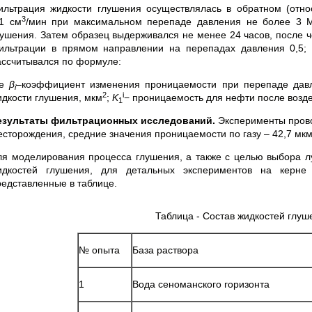
ильтрация жидкости глушения осуществлялась в обратном (отн
3
,1 см
/мин при максимальном перепаде давления не более 3 М
лушения. Затем образец выдерживался не менее 24 часов, после 
ильтрации в прямом направлении на перепадах давления 0,5;
ассчитывался по формуле:
де
β
–коэффициент изменения проницаемости при перепаде дав
i
2
i
идкости глушения, мкм
;
K
− проницаемость для нефти после возде
1
езультаты фильтрационных исследований
.
Эксперименты прово
есторождения, средние значения проницаемости по газу – 42,7 мк
ля моделирования процесса глушения, а также с целью выбора л
идкостей глушения, для детальных экспериментов на керне
редставленные в таблице.
Таблица - Состав жидкостей глу
№ опыта
База раствора
1
Вода сеноманского горизонта