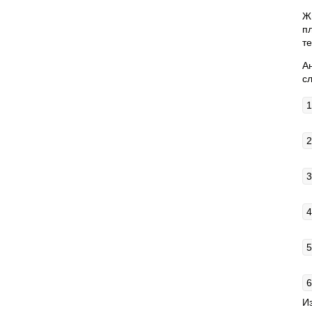
Ж
п
т
А
с
И