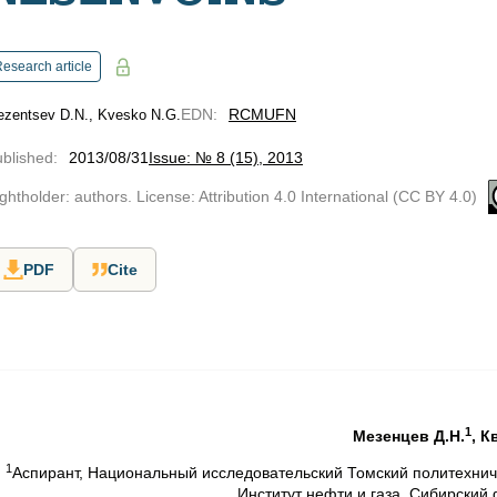
esearch article
EDN
:
RCMUFN
zentsev D.N., Kvesko N.G.
blished
:
2013/08/31
Issue: № 8 (15), 2013
ghtholder: authors. License: Attribution 4.0 International (CC BY 4.0)
PDF
Cite
1
Мезенцев Д.Н.
, К
1
Аспирант, Национальный исследовательский Томский политехнич
Институт нефти и газа, Сибирский