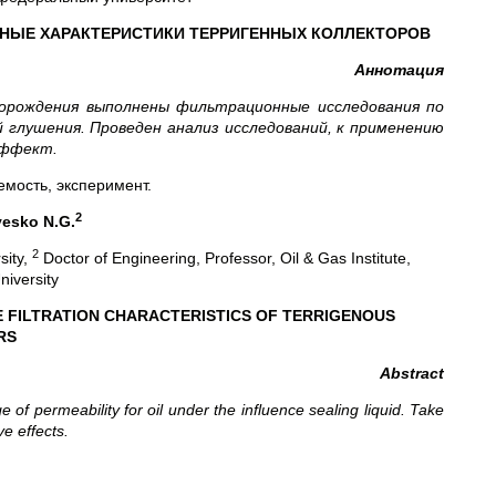
НЫЕ ХАРАКТЕРИСТИКИ ТЕРРИГЕННЫХ КОЛЛЕКТОРОВ
Аннотация
орождения выполнены фильтрационные исследования по
глушения. Проведен анализ исследований, к применению
эффект.
емость, эксперимент.
2
vesko N.G.
2
sity,
Doctor of Engineering, Professor, Oil & Gas Institute,
iversity
E FILTRATION CHARACTERISTICS OF TERRIGENOUS
RS
Abstract
e of permeability for oil under the influence sealing liquid. Take
e effects.