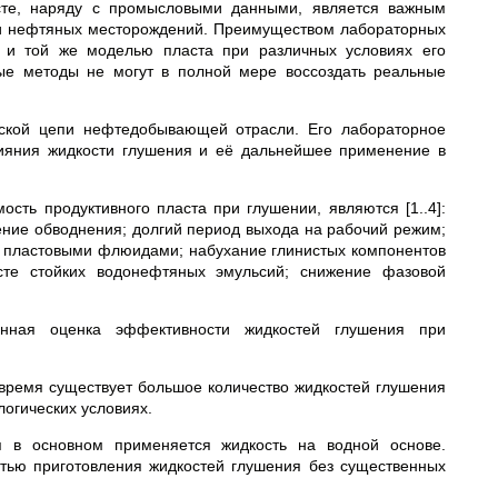
сте, наряду с промысловыми данными, является важным
ки нефтяных месторождений. Преимуществом лабораторных
й и той же моделью пласта при различных условиях его
ные методы не могут в полной мере воссоздать реальные
еской цепи нефтедобывающей отрасли. Его лабораторное
лияния жидкости глушения и её дальнейшее применение в
ь продуктивного пласта при глушении, являются [1..4]:
ение обводнения; долгий период выхода на рабочий режим;
с пластовыми флюидами; набухание глинистых компонентов
асте стойких водонефтяных эмульсий; снижение фазовой
енная оценка эффективности жидкостей глушения при
время существует большое количество жидкостей глушения
логических условиях.
я в основном применяется жидкость на водной основе.
стью приготовления жидкостей глушения без существенных