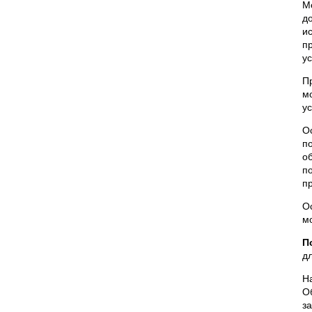
М
д
и
п
у
П
м
у
О
п
о
п
п
О
м
П
д
Н
О
з