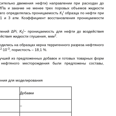
осительно движения нефти) направлении при расходах до
Па и закачке не менее трех поровых объемов жидкости
i
чего определялась проницаемость
К
образца по нефти при
1
 1 и 3 атм. Коэффициент восстановления проницаемости
i
лений ∆Рi;
K
− проницаемость для нефти до воздействия
0
2
йствия жидкости глушения, мкм
.
дились на образцах керна терригенного разреза нефтяного
2
-3
м
∙10
, пористость – 18,1 %.
учшей из предложенных добавок и готовых товарных форм
 нефтяного месторождения были предложены составы,
шения для моделирования
Добавки
–