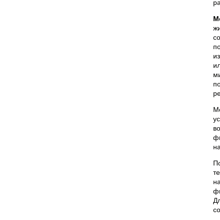
р
М
ж
с
п
и
и
м
п
р
М
у
в
ф
н
П
т
н
ф
Д
с