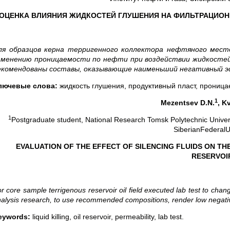
ОЦЕНКА ВЛИЯНИЯ ЖИДКОСТЕЙ ГЛУШЕНИЯ НА ФИЛЬТРАЦИОН
ля образцов керна терригенного коллектора нефтяного мест
зменению проницаемости по нефти при воздействии жидкостей 
екомендованы составы, оказывающие наименьший негативный 
лючевые слова:
жидкость глушения, продуктивный пласт, проница
1
Mezentsev D.N.
, K
1
Postgraduate student, National Research Tomsk Polytechnic Univer
SiberianFederalUn
EVALUATION OF THE EFFECT OF SILENCING FLUIDS ON TH
RESERVOI
r core sample terrigenous reservoir oil field executed lab test to chang
alysis research, to use recommended compositions, render low negativ
eywords:
liquid killing, oil reservoir, permeability, lab test.