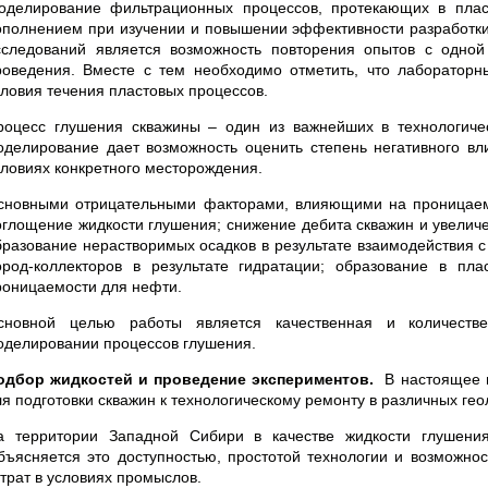
оделирование фильтрационных процессов, протекающих в пла
ополнением при изучении и повышении эффективности разработ
сследований является возможность повторения опытов с одно
роведения. Вместе с тем необходимо отметить, что лаборатор
словия течения пластовых процессов.
роцесс глушения скважины – один из важнейших в технологич
оделирование дает возможность оценить степень негативного в
словиях конкретного месторождения.
сновными отрицательными факторами, влияющими на проницаемост
оглощение жидкости глушения; снижение дебита скважин и увелич
бразование нерастворимых осадков в результате взаимодействия 
ород-коллекторов в результате гидратации; образование в пл
роницаемости для нефти.
сновной целью работы является качественная и количеств
оделировании процессов глушения.
одбор жидкостей и проведение экспериментов.
В настоящее 
ля подготовки скважин к технологическому ремонту в различных гео
а территории Западной Сибири в качестве жидкости глушени
бъясняется это доступностью, простотой технологии и возможно
атрат в условиях промыслов.