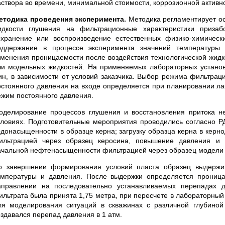
аствора во времени, минимальной стоимости, коррозионной активн
етодика проведения эксперимента.
Методика регламентирует о
идкости глушения на фильтрационные характеристики призаб
охранение или воспроизведение естественных физико-химичес
оддержание в процессе эксперимента значений температуры 
зменения проницаемости после воздействия технологической жидк
ли модельных жидкостей. На применяемых лабораторных установк
ин, в зависимости от условий заказчика. Выбор режима фильтрац
остоянного давления на входе определяется при планировании ла
ежим постоянного давления.
оделирование процессов глушения и восстановления притока н
словиях. Подготовительные мероприятия проводились согласно РД
одонасыщенности в образце керна; загрузку образца керна в керно
ильтрацией через образец керосина, повышение давления и 
ачальной нефтенасыщенности фильтрацией через образец модели 
о завершении формирования условий пласта образец выдержив
емпературы и давления. После выдержки определяется прониц
аправлении на последовательно устанавливаемых перепадах д
ильтрата была принята 1,75 метра, при пересчете в лабораторный 
ля моделирования ситуаций в скважинах с различной глубино
оздавался перепад давления в 1 атм.