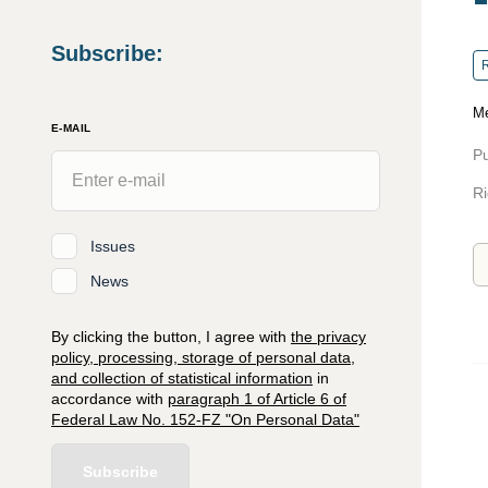
Subscribe
:
R
Me
E-MAIL
Pu
Ri
Issues
News
By clicking the button, I agree with
the privacy
policy, processing, storage of personal data,
and collection of statistical information
in
accordance with
paragraph 1 of Article 6 of
Federal Law No. 152-FZ "On Personal Data"
Subscribe