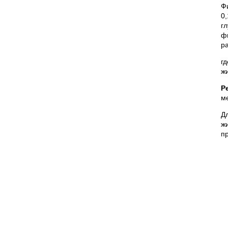
Ф
0
г
ф
р
г
ж
Р
м
Д
ж
п