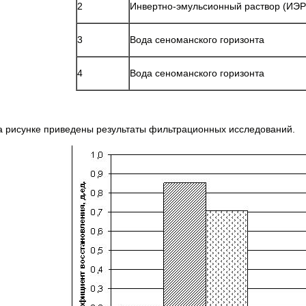
2
Инвертно-эмульсионный раствор (ИЭР
3
Вода сеноманского горизонта
4
Вода сеноманского горизонта
а рисунке приведены результаты фильтрационных исследований.