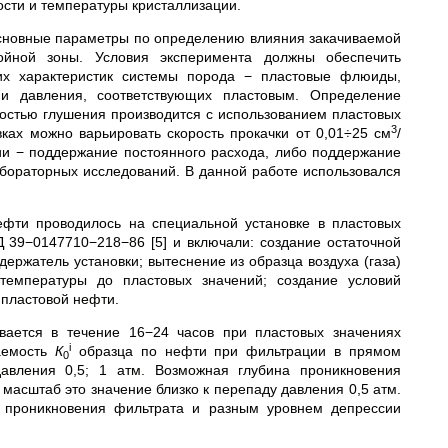
ости и температуры кристаллизации.
сновные параметры по определению влияния закачиваемой
ойной зоны. Условия эксперимента должны обеспечить
ких характеристик системы порода − пластовые флюиды,
и давления, соответствующих пластовым. Определение
остью глушения производится с использованием пластовых
3
ах можно варьировать скорость прокачки от 0,01÷25 см
/
ии − поддержание постоянного расхода, либо поддержание
бораторных исследований. В данной работе использовался
ефти проводилось на специальной установке в пластовых
 39−0147710−218−86 [5] и включали: создание остаточной
держатель установки; вытеснение из образца воздуха (газа)
температуры до пластовых значений; создание условий
пластовой нефти.
ается в течение 16−24 часов при пластовых значениях
i
аемость
К
образца по нефти при фильтрации в прямом
0
авления 0,5; 1 атм. Возможная глубина проникновения
масштаб это значение близко к перепаду давления 0,5 атм.
й проникновения фильтрата и разным уровнем депрессии