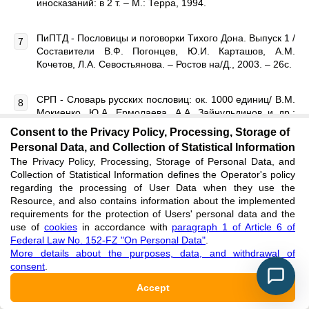
иносказаний: в 2 т. – М.: Терра, 1994.
ПиПТД - Пословицы и поговорки Тихого Дона. Выпуск 1 /
Составители В.Ф. Погонцев, Ю.И. Карташов, А.М.
Кочетов, Л.А. Севостьянова. – Ростов на/Д., 2003. – 26с.
СРП - Словарь русских пословиц: ок. 1000 единиц/ В.М.
Мокиенко, Ю.А. Ермолаева, А.А. Зайнульдинов и др.;
под. ред. В.М. Мокиенко. М.: Астрель: АСТ, 2008. – 281
Consent to the Privacy Policy, Processing, Storage of
[3] с.
Personal Data, and Collection of Statistical Information
The Privacy Policy, Processing, Storage of Personal Data, and
СРФ – Бирих А.К., Мокиенко В.М., Степанова Л.И.
Collection of Statistical Information defines the Operator's policy
Словарь русской фразеологии. Историко-
regarding the processing of User Data when they use the
этимологический справочник. – СПб.: Фолио-Пресс,
Resource, and also contains information about the implemented
1998. – 704с.
requirements for the protection of Users' personal data and the
use of
cookies
in accordance with
paragraph 1 of Article 6 of
Federal Law No. 152-FZ "On Personal Data"
.
Шолохов М.А. Собрание сочинений. В 8-ми т. – М.:
More details about the purposes, data, and withdrawal of
Худож. лит., 1985.
consent
.
Accept
REFERENCES