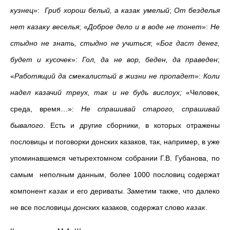
кузнец
»:
Гриб хорош белый, а казак умелый
;
От безделья
нет казаку веселья
; «
Доброе дело и в воде не тонет
»:
Не
стыдно не знать, стыдно не учиться
; «
Бог даст денег,
будет и кусочек
»:
Гол, да не вор, беден, да праведен
;
«
Работящий да смекалистый в жизни не пропадет
»:
Коли
надел казачий треух, так и не будь вислоух;
«Человек,
среда, время…»:
Не спрашивай старого, спрашивай
бывалого
. Есть и другие сборники, в которых отражены
пословицы и поговорки донских казаков, так, например, в уже
упоминавшемся четырехтомном собрании Г.В. Губанова, по
самым неполным данным, более 1000 пословиц содержат
компонент
казак
и его дериваты. Заметим также, что далеко
не все пословицы донских казаков, содержат слово
казак
.