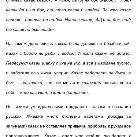
Отчего казак гладок? – Поел, да
[
и
]
на бок
(
набок
);
Поел
казак да и на бок, от того казак и гладок
;
За что казак
гладок – поетчи, да на бок
;
Наелся казак,
[
да
]
и на бок, ещё
бы казак не был гладок
.
На самом деле, жизнь казака была далеко не безоблачной:
Казак с бидою як рыба с водою
. И жили казаки не богато:
Пересунул казак шапку с уха на ухо, а всё в кармане пусто
,
и работали всю жизнь упорно:
Казак работает на быка, а
бык - на казака
; не все могли и
казачить
‘вольно вести
себя’:
Кто казачит, а кто и батрачит
.
Не такими уж идеальными предстают казаки в сознании
русских. Жившие много столетий набегами (походы за
зипунами) казак не оставляет привычки прибрать к рукам все
приглянувшееся:
Казак – орел: что увидит, то берет
;
У