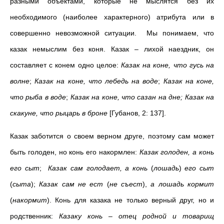
разными объектами, которые не мыслятся без их
необходимого (наиболее характерного) атрибута или в
совершенно невозможной ситуации. Мы понимаем, что
казак немыслим без коня. Казак – лихой наездник, он
составляет с конем одно целое:
Казак на коне, что гусь на
волне
;
Казак на коне, что лебедь на воде
;
Казак на коне,
что рыба в воде
;
Казак на коне, что сазан на дне; Казак на
скакуне, что рыцарь в броне
[Губанов, 2: 137].
Казак заботится о своем верном друге, поэтому сам может
быть голоден, но конь его накормлен:
Казак голоден, а конь
его сыт
;
Казак сам голодает, а конь
(
лошадь
)
его сыт
(
сыта
);
Казак сам не ест
(
не съест
),
а лошадь кормит
(
накормит
). Конь для казака не только верный друг, но и
родственник:
Казаку конь – отец родной и товарищ