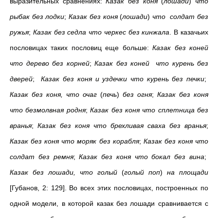
выразительных сравнениях:
Казак без коня
(
лошади
)
что
рыбак без лодки
;
Казак без коня
(
лошади
)
что солдат без
ружья
;
Казак без седла что черкес без кинжала
. В казачьих
пословицах таких пословиц еще больше:
Казак без коней
что дерево без корней
;
Казак без коней что курень без
дверей
;
Казак без коня и уздечки что курень без печки
;
Казак без коня, что очаг
(
печь
)
без огня
;
Казак без коня
что безмолвная родня
;
Казак без коня что сплетница без
вранья
;
Казак без коня что брехливая сваха без вранья
;
Казак без коня что моряк без корабля
;
Казак без коня что
солдат без ремня
;
Казак без коня что бокал без вина
;
Казак без лошади, что голый
(
голый поп
)
на площади
[Губанов, 2: 129]. Во всех этих пословицах, построенных по
одной модели, в которой казак без лошади сравнивается с