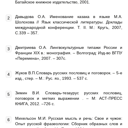
Батайское книжное издательство, 2001.
Давыдова О.А. Именование казака в языке М.А.
Шолохова // Язык классической литературы. Доклады
международной конференции. Т. II. М.: Кругъ, 2007,
С.339 – 357.
Дмитриева О.А. Лингвокультурные типажи России и
Франции ХIХ в.: монография. – Волгоград: Изд-во ВГПУ
«Перемена», 2007. – 307с.
Жуков В.П.Словарь русских пословиц и поговорок. – 5-е
изд., стер. – М.: Рус. яз., 1993. – 537 с.
Зимин В.И. Словарь-тезаурус русских пословиц,
поговорок и метких выражении . – М: АСТ-ПРЕСС
КНИГА, 2012. –726 с.
Михельсон М.И. Русская мысль и речь: Свое и чужое:
Опыт русской фразеологии: Сборник образных слов и