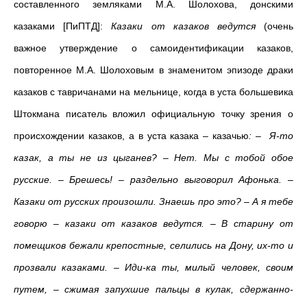
составленного земляками М.А. Шолохова, донскими
казаками [ПиПТД]:
Казаки от казаков ведутся
(очень
важное утверждение о самоидентификации казаков,
повторенное М.А. Шолоховым в знаменитом эпизоде драки
казаков с тавричанами на мельнице, когда в уста большевика
Штокмана писатель вложил официальную точку зрения о
происхождении казаков, а в уста казака – казачью
: – Я-то
казак, а ты не из цыганев? – Нет. Мы с тобой обое
русские. – Брешесь! – раздельно выговорил Афонька. –
Казаки от русских произошли. Знаешь про это? – А я тебе
говорю – казаки от казаков ведутся. – В старину от
помещиков бежали крепостные, селились на Дону, их-то и
прозвали казаками. – Иди-ка ты, милый человек, своим
путем, – сжимая запухшие пальцы в кулак, сдержанно-