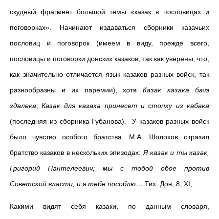
скудный фрагмент большой темы «казак в пословицах и
поговорках». Начинают издаваться сборники казачьих
пословиц и поговорок (имеем в виду, прежде всего,
пословицы и поговорки донских казаков, так как уверены, что,
как значительно отличается язык казаков разных войск, так
разнообразны и их паремии), хотя
Казак казака бачэ
здалека
;
Казак для казака принесет и стопку из кабака
(последняя из сборника Губанова). У казаков разных войск
было чувство особого братства. М.А. Шолохов отразил
братство казаков в нескольких эпизодах:
Я казак и ты казак,
Григорий Пантелеевич; мы с тобой обое против
Советской власти, и я тебе пособлю…
Тих. Дон, 8, ХI;
Какими видят себя казаки, по данным словаря,