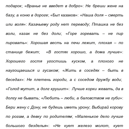
подарок
; «
Вранье не введет в добро
»:
Не бреши жене на
базу, а коню в дороге
; «Быт казаков»: «
Наша доля – смерть
или воля
»:
Казачьему роду нет переводу
;
Пташка не без
воли, казак не без доли
; «
Горе горевать – не пир
пировать
»:
Хорошая весть на печи лежит, плохая – по
станице бежит
; «
В гостях хорошо, а дома лучше
»:
Хорошего гостя угостишь куском, а плохого не
наугощаешься и гусаком
; «
Жить в соседях – быть в
беседах
»:
Не плетень городи, а с соседом дружбу води
;
«
Голод мутит, а долг крушит
»:
Лучше корки жевать, да в
долгу не бывать
; «
Любить – люби, а баловством не губи
»:
Бери жену с Дону, не будешь иметь урону
;
Выбирай корову
по рогам, а девку по родителям
; «
Маленькое дело лучше
большого безделья
»: «
Не кует железо молот, кует