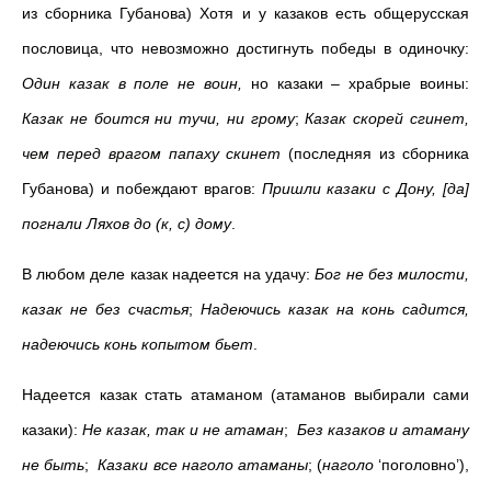
из сборника Губанова) Хотя и у казаков есть общерусская
пословица, что невозможно достигнуть победы в одиночку:
Один казак в поле не воин,
но казаки – храбрые воины:
Казак не боится ни тучи, ни грому
;
Казак скорей сгинет,
чем перед врагом папаху скинет
(последняя из сборника
Губанова) и побеждают врагов:
Пришли казаки с Дону, [да]
погнали Ляхов до (к, с) дому
.
В любом деле казак надеется на удачу:
Бог не без милости,
казак не без счастья
;
Надеючись казак на конь садится,
надеючись конь копытом бьет
.
Надеется казак стать атаманом (атаманов выбирали сами
казаки):
Не казак, так и не атаман
;
Без казаков и атаману
не быть
;
Казаки все наголо атаманы
; (
наголо
‘поголовно’),