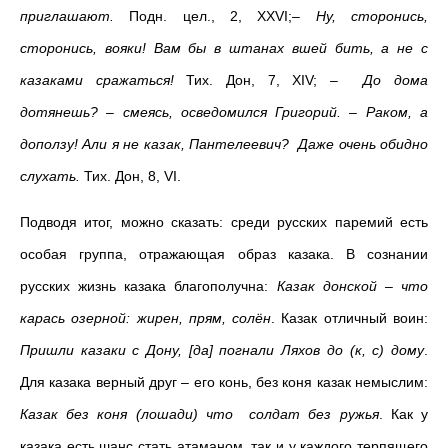
приглашают.
Подн. цел., 2, ХХVI;
– Ну, сторонись,
сторонись, вояки! Вам бы в штанах вшей бить, а не с
казаками сражаться!
Тих. Дон, 7, ХIV;
– До дома
дотянешь? – смеясь, осведомился Григорий. – Раком, а
доползу! Али я не казак, Пантелеевич? Даже очень обидно
слухать.
Тих. Дон, 8, VI.
Подводя итог, можно сказать: среди русских паремий есть
особая группа, отражающая образ казака. В сознании
русских жизнь казака благополучна:
Казак донской – что
карась озерной: жирен, прям, солён
. Казак отличный воин:
Пришли казаки с Дону, [да] погнали Ляхов до (к, с) дому
.
Для казака верный друг – его конь, без коня казак немыслим:
Казак без коня (лошади) что солдат без ружья
. Как у
казака есть шанс стать атаманом, так и у каждого терпящего