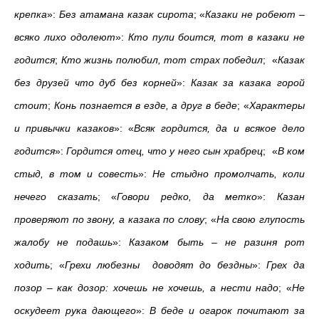
крепка
»:
Без атамана казак сирота
; «
Казаки не робеют –
всяко лихо одолеют
»:
Кто пули боится, тот в казаки не
годится
;
Кто жизнь полюбил, тот страх победил
; «
Казак
без друзей что дуб без корней
»:
Казак за казака горой
стоит
;
Конь познается в езде, а друг в беде
; «
Характеры
и привычки казаков
»: «
Всяк гордится, да и всякое дело
годится
»:
Гордится отец, что у него сын храбрец
; «
В ком
стыд, в том и совесть
»:
Не стыдно промолчать, коли
нечего сказать
; «
Говори редко, да метко
»:
Казан
проверяют по звону, а казака по слову
; «
На свою глупость
жалобу не подашь
»:
Казаком быть – не разиня рот
ходить
; «
Грехи любезны доводят до бездны
»:
Грех да
позор – как дозор: хочешь не хочешь, а нести надо
; «
Не
оскудеет рука дающего
»:
В беде и огарок почитают за