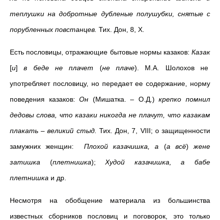
теплушки на добротные дубленые полушубки, снятые с
порубленных повстанцев.
Тих. Дон, 8, Х.
Есть пословицы, отражающие бытовые нормы казаков:
Казак
[
и
]
в беде не плачет
(
не плаче
). М.А. Шолохов не
употребляет пословицу, но передает ее содержание, норму
поведения казаков:
Он
(Мишатка. – О.Д.)
крепко помнил
дедовы слова, что казаки никогда не плачут, что казакам
плакать – великий стыд.
Тих. Дон, 7, VIII; о защищенности
замужних женщин:
Плохой казачишка, а
(
а всё
)
жене
затишка
(
плетнишка
);
Худой казачишка, а бабе
плетнишка
и др.
Несмотря на обобщение материала из большинства
известных сборников пословиц и поговорок, это только