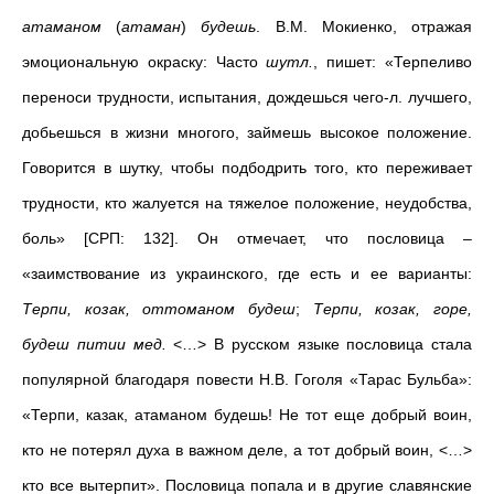
атаманом
(
атаман
)
будешь
. В.М. Мокиенко, отражая
эмоциональную окраску: Часто
шутл.
, пишет: «Терпеливо
переноси трудности, испытания, дождешься чего-л. лучшего,
добьешься в жизни многого, займешь высокое положение.
Говорится в шутку, чтобы подбодрить того, кто переживает
трудности, кто жалуется на тяжелое положение, неудобства,
боль» [СРП: 132]. Он отмечает, что пословица –
«заимствование из украинского, где есть и ее варианты:
Терпи, козак, оттоманом будеш
;
Терпи, козак, горе,
будеш питии мед.
<…> В русском языке пословица стала
популярной благодаря повести Н.В. Гоголя «Тарас Бульба»:
«Терпи, казак, атаманом будешь! Не тот еще добрый воин,
кто не потерял духа в важном деле, а тот добрый воин, <…>
кто все вытерпит». Пословица попала и в другие славянские