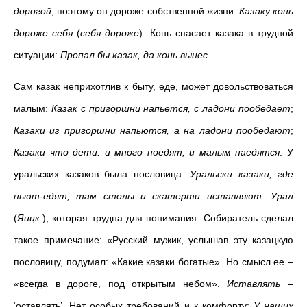
дорогой
, поэтому он дороже собственной жизни:
Казаку конь
дороже себя
(
себя дороже
). Конь спасает казака в трудной
ситуации:
Пропал бы казак, да конь вынес
.
Сам казак неприхотлив к быту, еде, может довольствоваться
малым:
Казак с пригоршни напьется, с ладони пообедает
;
Казаки из пригоршни напьются, а на ладони пообедают
;
Казаки что дети: и много поедят, и малым наедятся
. У
уральских казаков была пословица:
Уральски казаки, где
пьют-едят, там столы и скатерти иставляют
.
Урал
(
Яицк
.), которая трудна для понимания. Собиратель сделал
такое примечание: «Русский мужик, услышав эту казацкую
пословицу, подумал: «Какие казаки богатые». Но смысл ее –
«всегда в дороге, под открытым небом».
Иставлять
–
‘оставлять’. Нет особых требований и к комфорту:
У наших