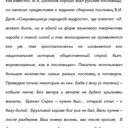
Как известно, М.А. Шолохов хорошо знал русские пословицы,
он написал предисловие к изданию сборника пословиц В.И.
Даля «Сокровищница народной мудрости», где отметил: «
И,
может быть, ни в одной из форм языкового творчества
народа с такой силой и так многогранно не проявляется
его ум, так кристаллически не излагается его
национальная история, общественный строй, быт,
мировоззрение, как в пословицах
». Писатель использовал
большое количество самых разных пословиц и поговорок.
Приведем только некоторые их них:
Баба с возу (с телеги) –
кобыле легче; Без ветра и ветряк не будет крыльями
махать
;
Брехал Серко – нужен был… старый стал – с
базу долой
;
Брухливой корове бог рог не дал
;
Вали кулем –
после разберем
;
Ваш номер восемь, вас после просим
;
В