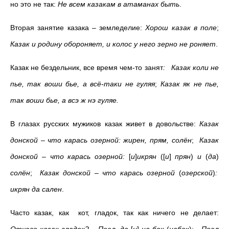
но это не так:
Не всем казакам в атаманах быть
.
Вторая занятие казака – земледелие:
Хорош казак в поле
;
Казак и родину обороняет, и колос у него зерно не роняет
.
Казак не бездельник, все время чем-то занят
: Казак коли не
пье, так воши бье, а всё-таки не гуляя
;
Казак як не пье,
так воши бье, а всэ ж нэ гуляе.
В глазах русских мужиков казак живет в довольстве:
Казак
донской – что карась озерной: жирен, прям, солён
;
Казак
донской – что карась озерной:
[
и
]
икрян
([
и
]
прян
)
и
(
да
)
солён
;
Казак донской – что карась озерной
(
озерской
)
:
икрян да сален
.
Часто казак, как кот, гладок, так как ничего не делает: