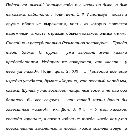
Подвинься, лысый! Четыре года мы, казак на быка, а бык
на казака, работали…
Подн. цел., 1, Х. Использует писать и
другие образные выражения, часть из которых является
паремиями, а часть, отражая обычаи казаков, близка к ним:
Спокойно и рассудительно Размётнов заговорил: – Правда
твоя, бабка! С дурна ума выбрали меня казаки
председателем. Недаром же говорится, что «казак – у
него ум назад».
Подн. цел., 2, ХХI;
… Григорий все еще
изредка улыбался, думал: «Хорошо, что веселый народ мы,
казаки. Шутка у нас гостюет чаще, чем горе, а не дай бог
делалось бы все всурьез – при такой жизни давно бы
завеситься можно!»
Тих. Дон, 8, ХII;
– У нас, казаков,
господа хорошие, в гости ходят не тогда, когда кому-то
погостевать захочется, а тогда, когда хозяева зовут и