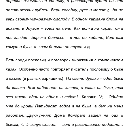
деревне выпьешь на копейку, а разговоров будет на сто
политических рублей
;
Верь ковадлу, руке и молоту, да не
верь своему уму-разуму смолоду
;
В одном кармане блоха на
аркане, в другом – вошь на цепи
;
Как волка ни корми, он в
лес глядит
;
Бирюка бояться – в лес не ходить
;
Вот вам
хомут и дуга, а я вам больше не слуга!
и др.
Есть среди пословиц и поговорок выражения с компонентом
казак
: Особенно часто повторяет писатель пословицу о быке
и казаке (в разных вариациях):
На свете дураки – одни быки
да казаки. Бык работает на казака, а казак на быка, так
всю жисть один на одном и ездят!..
Калоши, V;
– Обидно
мне до крови! Пятьдесят годов я на быка, а бык на меня
работал…
Двухмужняя;
Дома Кондрат зашел на баз к
быкам, <…> вслух сказал: – вот и расставанье подошло…