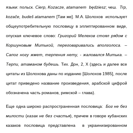
языки: польск.
Cierp
, Koz
ac
z
e
,
atamanem
b
ę
dziesz
; чеш.
Trp
,
koza
č
e
,
bude
š
atamanem
[Там же]. М.А. Шолохов использует
общеупотребительную пословицу в эллиптированном виде,
опуская ключевое слово:
Григорий Мелехов стоял рядом с
Коршуновым Митькой, переговаривались вполголоса. –
Сапог ногу жмет, терпения нету, - жаловался Митька. –
Терпи, атаманом будешь.
Тих. Дон, 2, Х (здесь и далее все
цитаты из Шолохова даны по изданию [Шолохов 1985], после
цитат приведено название произведения, арабской цифрой
обозначена часть романов, римской – глава).
Еще одна широко распространенная пословица:
Бог не без
милости
(
казак не без счастья
), причем в говоре кубанских
казаков пословица представлена в украинизированном