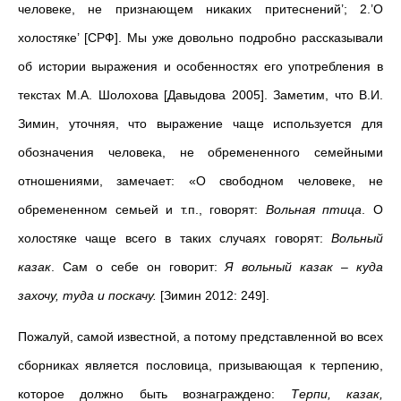
человеке, не признающем никаких притеснений’; 2.’О
холостяке’ [СРФ]. Мы уже довольно подробно рассказывали
об истории выражения и особенностях его употребления в
текстах М.А. Шолохова [Давыдова 2005]. Заметим, что В.И.
Зимин, уточняя, что выражение чаще используется для
обозначения человека, не обремененного семейными
отношениями, замечает: «О свободном человеке, не
обремененном семьей и т.п., говорят:
Вольная птица
. О
холостяке чаще всего в таких случаях говорят:
Вольный
казак
. Сам о себе он говорит:
Я вольный казак – куда
захочу, туда и поскачу.
[Зимин 2012: 249].
Пожалуй, самой известной, а потому представленной во всех
сборниках является пословица, призывающая к терпению,
которое должно быть вознаграждено:
Терпи, казак,