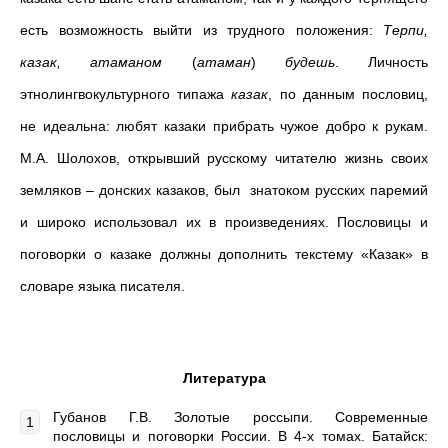
есть возможность выйти из трудного положения:
Терпи,
казак, атаманом
(
атаман
)
будешь
. Личность
этнолингвокультурного типажа
казак
, по данным пословиц,
не идеальна: любят казаки прибрать чужое добро к рукам.
М.А. Шолохов, открывший русскому читателю жизнь своих
земляков – донских казаков, был знатоком русских паремий
и широко использовал их в произведениях. Пословицы и
поговорки о казаке должны дополнить текстему «Казак» в
словаре языка писателя.
Литература
Губанов Г.В. Золотые россыпи. Современные
пословицы и поговорки России. В 4-х томах. Батайск: