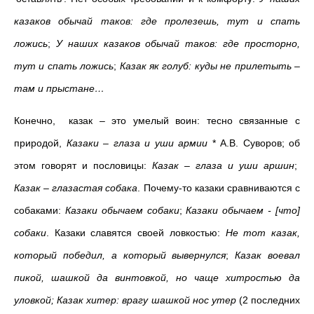
казаков обычай таков: где пролезешь, тут и спать
ложись
;
У наших казаков обычай таков: где просторно,
тут и спать ложись
;
Казак як голуб: куды не прилетыть –
там и прыстане…
Конечно, казак – это умелый воин: тесно связанные с
природой,
Казаки – глаза и уши армии
* А.В. Суворов; об
этом говорят и пословицы:
Казак – глаза и уши аршин
;
Казак – глазастая собака
. Почему-то казаки сравниваются с
собаками:
Казаки обычаем собаки
;
Казаки обычаем - [что]
собаки
. Казаки славятся своей ловкостью:
Не тот казак,
который победил, а который вывернулся
;
Казак воевал
пикой, шашкой да винтовкой, но чаще хитростью да
уловкой; Казак хитер: врагу шашкой нос утер
(2 последних