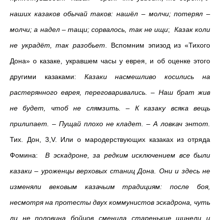
наших казаков обычай таков: нашёл – молчи; потерял –
молчи; а надел – тащи; сорвалось, так не ищи
;
Казак коли
не украдёт, так разобьет
. Вспомним эпизод из «Тихого
Дона» о казаке, укравшем часы у еврея, и об оценке этого
другими казаками:
Казаки насмешливо косились на
растерянного еврея, переговаривались. – Наш брат жив
не будет, чтоб не слямзить. – К казаку всяка вещь
прилипает. – Пущай плохо не кладет. – А ловкач энтот.
Тих. Дон, 3,V. Или о мародерствующих казаках из отряда
Фомина:
В эскадроне, за редким исключением все были
казаки – уроженцы верховых станиц Дона. Они и здесь не
изменяли вековым казачьим традициям: после боя,
несмотря на протесты двух коммунистов эскадрона, чуть
ли не половина бойцов сменила старенькие шинели и