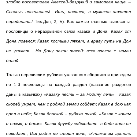
злобно посоветовал Алексей-безрукий и заморгал чаще. –
Сволочь поселилась!.. Ишь, поганка, в мужиков захотел
переделать!
Тих.Дон, 2, V). Как самые главные вынесены
пословицы о неразрывной связи казака и Дона:
Казак от
Дона повелся
;
Казак костьми ляжет, а врагу путь на Дон
не укажет
;
На Дону закон такой: всех врагов с земли
долой
.
Только перечислим рублики указанного сборника и приведем
по 1-3 пословицы на каждый раздел (название разделов
даны в кавычках) «
Казаку честь – за Родину лечь
»:
Казак
скорей умрет, чем с родной земли сойдет
;
Казак в бою как
орел в небе
;
Казак донской – рубаха лихой
; «
Казак с конем
и ночью, и днем
»:
Казак дружбу соблюдает: в беде коня не
покидает
;
Вся родня не стоит коня;
«
Атаманом артель