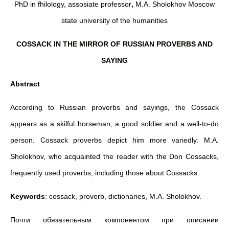
PhD in fhilology, assosiate professor
,
M.A. Sholokhov Moscow
state university of the humanities
COSSACK IN THE MIRROR OF RUSSIAN PROVERBS AND
SAYING
Abstract
According to Russian proverbs and sayings, the Cossack
appears as a skilful horseman, a good soldier and a well-to-do
person. Cossack proverbs depict him more variedly. M.A.
Sholokhov, who acquainted the reader with the Don Cossacks,
frequently used proverbs, including those about Cossacks.
Keywords
: cossack, proverb, dictionaries, M.A. Sholokhov.
Почти обязательным компонентом при описании