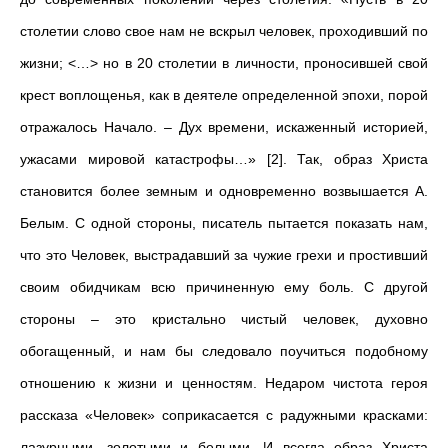
столетии слово свое нам не вскрыл человек, проходивший по
жизни; <…> но в 20 столетии в личности, проносившей свой
крест воплощенья, как в деятеле определенной эпохи, порой
отражалось Начало. – Дух времени, искаженный историей,
ужасами мировой катастрофы…» [2]. Так, образ Христа
становится более земным и одновременно возвышается А.
Белым. С одной стороны, писатель пытается показать нам,
что это Человек, выстрадавший за чужие грехи и простивший
своим обидчикам всю причиненную ему боль. С другой
стороны – это кристально чистый человек, духовно
обогащенный, и нам бы следовало поучиться подобному
отношению к жизни и ценностям. Недаром чистота героя
рассказа «Человек» соприкасается с радужными красками:
лазурными, золотыми и белыми. И всегда образ Христа