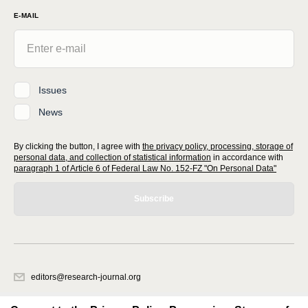
E-MAIL
Issues
News
By clicking the button, I agree with
the privacy policy, processing, storage of
personal data, and collection of statistical information
in accordance with
paragraph 1 of Article 6 of Federal Law No. 152-FZ "On Personal Data"
Subscribe
editors@research-journal.org
620066, Sverdlovsk region, Yekaterinburg, st. Akademicheskaya, 11A,
office 1