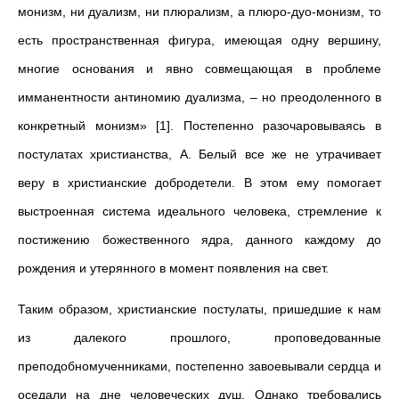
монизм, ни дуализм, ни плюрализм, а плюро-дуо-монизм, то
есть пространственная фигура, имеющая одну вершину,
многие основания и явно совмещающая в проблеме
имманентности антиномию дуализма, – но преодоленного в
конкретный монизм» [1]. Постепенно разочаровываясь в
постулатах христианства, А. Белый все же не утрачивает
веру в христианские добродетели. В этом ему помогает
выстроенная система идеального человека, стремление к
постижению божественного ядра, данного каждому до
рождения и утерянного в момент появления на свет.
Таким образом, христианские постулаты, пришедшие к нам
из далекого прошлого, проповедованные
преподобномученниками, постепенно завоевывали сердца и
оседали на дне человеческих душ. Однако требовались