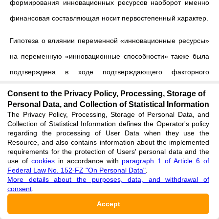
формирования инновационных ресурсов наоборот именно
финансовая составляющая носит первостепенный характер.
Гипотеза о влиянии переменной «инновационные ресурсы»
на переменную «инновационные способности» также была
подтверждена в ходе подтверждающего факторного
анализа.
Consent to the Privacy Policy, Processing, Storage of
Personal Data, and Collection of Statistical Information
Заключение
The Privacy Policy, Processing, Storage of Personal Data, and
Collection of Statistical Information defines the Operator's policy
Совокупность всех аналитических и статистических методов
regarding the processing of User Data when they use the
Resource, and also contains information about the implemented
обработки данных, которые были применены в
requirements for the protection of Users' personal data and the
use of
cookies
in accordance with
paragraph 1 of Article 6 of
исследовании, позволили сделать следующие выводы
Federal Law No. 152-FZ "On Personal Data"
.
More details about the purposes, data, and withdrawal of
относительно категории «инновационные способности», ее
consent
.
элементного состава и факторов, влияющих на нее:
Accept
Категория «инновационные способности