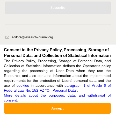
Subscribe
editors@research-journal.org
620066, Sverdlovsk region, Yekaterinburg, st. Akademicheskaya, 11A,
office 1
Consent to the Privacy Policy, Processing, Storage of
Personal Data, and Collection of Statistical Information
The Privacy Policy, Processing, Storage of Personal Data, and
Feedback
Collection of Statistical Information defines the Operator's policy
regarding the processing of User Data when they use the
Resource, and also contains information about the implemented
requirements for the protection of Users' personal data and the
use of
cookies
in accordance with
paragraph 1 of Article 6 of
Federal Law No. 152-FZ "On Personal Data"
.
Support
:
editors@research-journal.org
More details about the purposes, data, and withdrawal of
ISSN 2227-6017 (ONLINE),
ISSN 2303-9868 (PRINT),
DOI: 10.60797/IRJ.2227-6017,
consent
.
ЭЛ № ФС 77 - 80772
Accept
16+