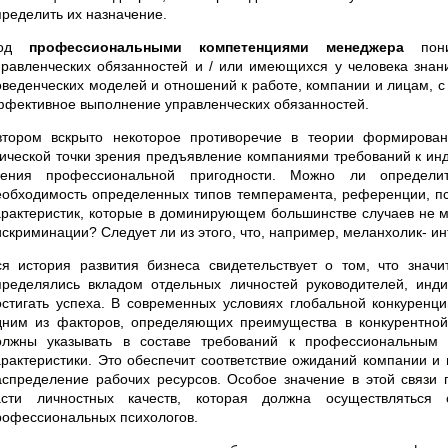
пределить их назначение.
Под
профессиональными компетенциями менеджера
пони
правленческих обязанностей и / или имеющихся у человека знани
оведенческих моделей и отношений к работе, компании и лицам, 
ффективное выполнение управленческих обязанностей.
втором вскрыто некоторое противоречие в теории формирован
тической точки зрения предъявление компаниями требований к ин
рения профессиональной пригодности. Можно ли определит
еобходимость определенных типов темперамента, референции, псих
арактеристик, которые в доминирующем большинстве случаев не м
искриминации? Следует ли из этого, что, например, меланхолик- и
ся история развития бизнеса свидетельствует о том, что зна
пределялись вкладом отдельных личностей руководителей, инд
остигать успеха. В современных условиях глобальной конкуренц
дним из факторов, определяющих преимущества в конкурентной 
олжны указывать в составе требований к профессиональным 
арактеристики. Это обеспечит соответствие ожиданий компании и
аспределение рабочих ресурсов. Особое значение в этой связи 
асти личностных качеств, которая должна осуществляться
рофессиональных психологов.