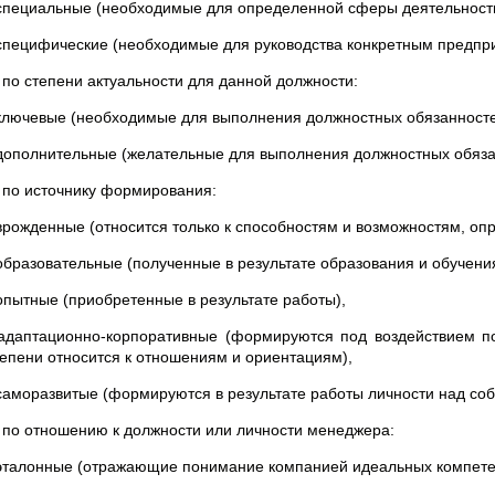
 специальные (необходимые для определенной сферы деятельност
 специфические (необходимые для руководства конкретным предпр
. по степени актуальности для данной должности:
 ключевые (необходимые для выполнения должностных обязанносте
 дополнительные (желательные для выполнения должностных обяза
. по источнику формирования:
 врожденные (относится только к способностям и возможностям, о
 образовательные (полученные в результате образования и обучения
 опытные (приобретенные в результате работы),
 адаптационно-корпоративные (формируются под воздействием по
тепени относится к отношениям и ориентациям),
 саморазвитые (формируются в результате работы личности над со
. по отношению к должности или личности менеджера:
 эталонные (отражающие понимание компанией идеальных компете