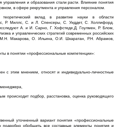
ля управления и образования стали расти. Влияние понятия
овном, в сфере рекрутмента и управления персоналом.
 теоретический вклад в развитие науки в области
, Р. Миллс, С. и Л. Спенсеры, С. Уиддет, С. Холлифорд.
следуют А. и И. Сарно, Г. Хофстеде,Д. Гоулмен, Р. Блом,
изма и управленческих стратегий современных российских
М.Н. Макарова, О. Ильина, О.И. Шкаратан, Р.Н. Абрамов,
нты в понятии «профессиональные компетенции»:
сен с этим мнением, относят и индивидуально-личностные
и менеджера,
орым происходит подбор, расстановка, оценка руководящего
ственный уточненный вариант понятия «профессиональные
о подробно обобщить все составные элементы понятия и