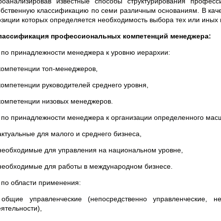
роанализировав известные способы структурирования профес
обственную классификацию по семи различным основаниям. В каче
озиции которых определяется необходимость выбора тех или иных
лассификация профессиональных компетенций менеджера:
. по принадлежности менеджера к уровню иерархии:
 компетенции топ-менеджеров,
 компетенции руководителей среднего уровня,
 компетенции низовых менеджеров.
. по принадлежности менеджера к организации определенного мас
актуальные для малого и среднего бизнеса,
 необходимые для управления на национальном уровне,
 необходимые для работы в международном бизнесе.
. по области применения:
 общие управленческие (непосредственно управленческие, 
еятельности),