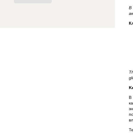
В
а
К
T
gl
K
В
к
з
п
в
Т