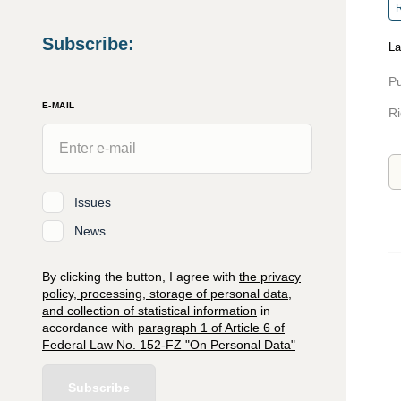
R
Subscribe
:
La
Pu
E-MAIL
Ri
Issues
News
By clicking the button, I agree with
the privacy
policy, processing, storage of personal data,
and collection of statistical information
in
accordance with
paragraph 1 of Article 6 of
Federal Law No. 152-FZ "On Personal Data"
Subscribe