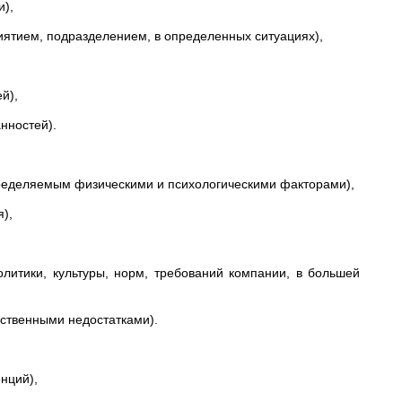
и),
иятием, подразделением, в определенных ситуациях),
й),
нностей).
пределяемым физическими и психологическими факторами),
),
литики, культуры, норм, требований компании, в большей
бственными недостатками).
нций),