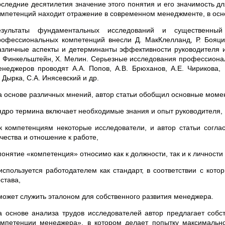
оследние десятилетия значение этого понятия и его значимость д
омпетенций находит отражение в современном менеджменте, в осн
езультаты фундаментальных исследований и существенный
рофессиональных компетенций внесли Д. МакКлелланд, Р. Бояцис
азличные аспекты и детерминанты эффективности руководителя ис
. Финкельштейн, Х. Мелин. Серьезные исследования профессионал
енеджеров проводят А.А. Попов, А.В. Брюханов, А.Е. Чирикова, 
 Дырка, С.А. Инясевский и др.
а основе различных мнений, автор статьи обобщил основные моме
 ядро термина включает необходимые знания и опыт руководителя,
 к компетенциям некоторые исследователи, и автор статьи согла
чества и отношение к работе,
 понятие «компетенция» относимо как к должности, так и к личност
 используется работодателем как стандарт, в соответствии с кот
става,
 может служить эталоном для собственного развития менеджера.
а основе анализа трудов исследователей автор предлагает соб
омпетенции менеджера», в котором делает попытку максимальн