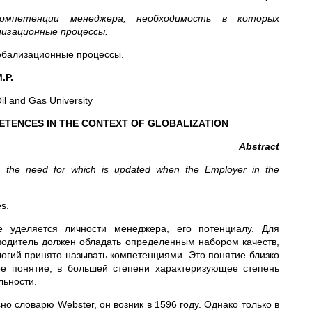
компетенции менеджера, необходимость в которых
лизационные процессы.
обализационные процессы.
.P.
l and Gas University
TENCES IN THE CONTEXT OF GLOBALIZATION
Abstract
er, the need for which is updated when the Employer in the
s.
 уделяется личности менеджера, его потенциалу. Для
водитель должен обладать определенным набором качеств,
логий принято называть компетенциями. Это понятие близко
ое понятие, в большей степени характеризующее степень
льности.
о словарю Webster, он возник в 1596 году. Однако только в