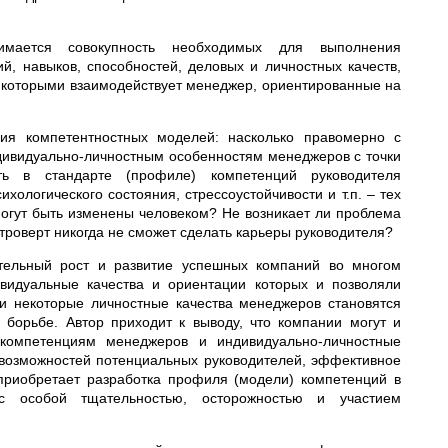
мается совокупность необходимых для выполнения
й, навыков, способностей, деловых и личностных качеств,
с которыми взаимодействует менеджер, ориентированные на
ия компетентностных моделей: насколько правомерно с
дивидуально-личностным особенностям менеджеров с точки
ь в стандарте (профиле) компетенций руководителя
ологического состояния, стрессоустойчивости и т.п. – тех
огут быть изменены человеком? Не возникает ли проблема
нтроверт никогда не сможет сделать карьеры руководителя?
чительный рост и развитие успешных компаний во многом
ивидуальные качества и ориентации которых и позволяли
ии некоторые личностные качества менеджеров становятся
борьбе. Автор приходит к выводу, что компании могут и
компетенциям менеджеров и индивидуально-личностные
 возможностей потенциальных руководителей, эффективное
приобретает разработка профиля (модели) компетенций в
 с особой тщательностью, осторожностью и участием