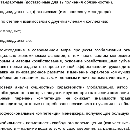
 стандартные (достаточные для выполнения обязанностей),
 индивидуальные, фактические (имеющиеся у менеджера).
. по степени взаимосвязи с другими членами коллектива:
 командные;
 индивидуальные.
роисходящие в современном мире процессы глобализации ока
оциально-экономических аспектов, в том числе систем менеджм
ормы и методы хозяйствования, освоение хозяйствующими субъ
тавят новые задачи в вопросе личной эффективности руководите
тавка на инновационное развитие, изменение характера коммуни
ребования к знаниям, навыкам, деловым и личностным качествам у
роведя анализ сущностных характеристик глобализации, авто
еобходимость в которых актуализируется при включении компании
анный перечень компетенций не снижает значимости трад
уководителя, которые востребованы независимо от участия в глоба
рофессиональные компетенции менеджера, получающие большую з
 мобильность, возможность свободного перемещения (как частные 
олжности – наличие водительского удостоверения, загранпаспорта)