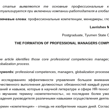
 статье выявляются те основные
профессиональные 
ктуализируется при включении компании-работодателя в глоба
лючевые слова
: профессиональные компетенции, менеджеры, гл
Lavrishev M
Postgraduate, Tyumen State Oi
THE FORMATION OF PROFESSIONAL MANAGERS COMPE
he article identifies those core professional competencies manag
obalization process.
eywords:
professional competences, managers, globalization processe
 исследованиях эффективности управления большое внимание
ачественного выполнения должностных обязанностей каждый руко
наний и навыков, которые в научной литературе и сфере HR-техно
о звучанию термину «компетентность», но последнее более узк
ладения руководителя различными навыками осуществления деяте
ермин «компетенция» - отнюдь не изобретение наших дней. Согласн