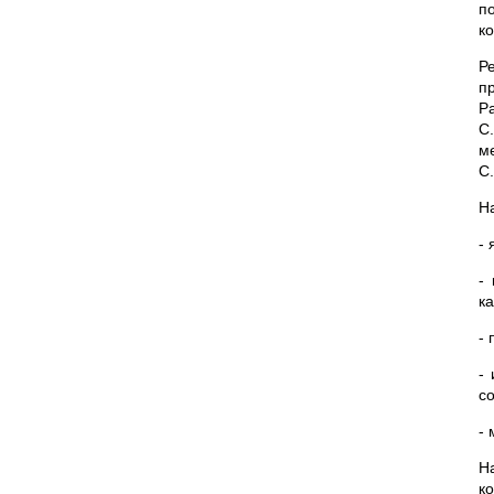
п
к
Р
п
Р
С
м
С.
Н
-
-
ка
-
-
со
-
Н
к