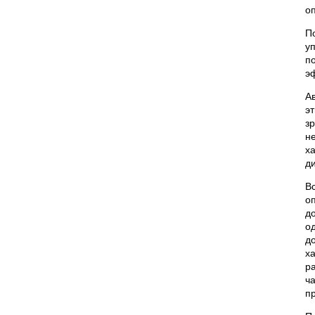
о
у
п
э
А
э
з
н
х
д
В
о
д
о
д
х
р
ч
п