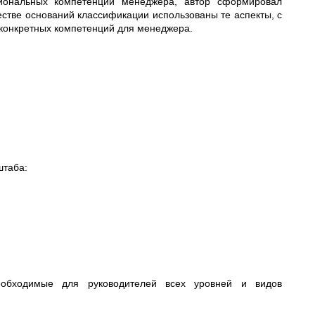
сиональных компетенций менеджера, автор сформировал
стве оснований классификации использованы те аспекты, с
 конкретных компетенций для менеджера.
штаба:
необходимые для руководителей всех уровней и видов