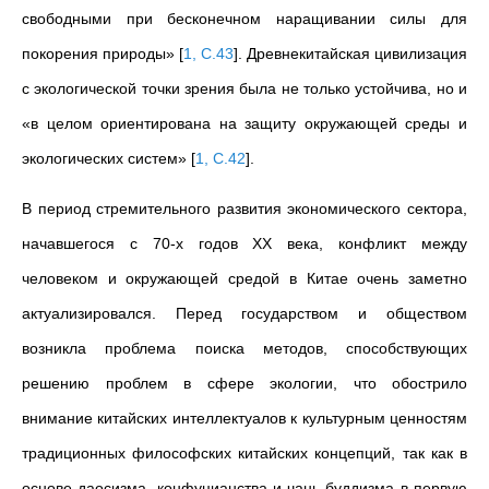
свободными при бесконечном наращивании силы для
покорения природы»
[
1, С.43
]
.
Древнекитайская цивилизация
с экологической точки зрения была не только устойчива, но и
«в целом ориентирована на защиту окружающей среды и
экологических систем»
[
1, С.42
]
.
В период стремительного развития экономического сектора,
начавшегося с 70-х годов ХХ века, конфликт между
человеком и окружающей средой в Китае очень заметно
актуализировался. Перед государством и обществом
возникла проблема поиска методов, способствующих
решению проблем в сфере экологии, что обострило
внимание китайских интеллектуалов к культурным ценностям
традиционных философских китайских концепций, так как в
основе даосизма, конфуцианства и чань-буддизма в первую