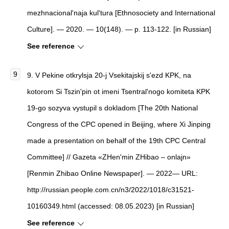
mezhnacional'naja kul'tura [Ethnosociety and International
Culture]. — 2020. — 10(148). — p. 113-122. [in Russian]
See reference
9. V Pekine otkrylsja 20-j Vsekitajskij s'ezd KPK, na
kotorom Si Tszin'pin ot imeni Tsentral'nogo komiteta KPK
19-go sozyva vystupil s dokladom [The 20th National
Congress of the CPC opened in Beijing, where Xi Jinping
made a presentation on behalf of the 19th CPC Central
Committee] // Gazeta «ZHen'min ZHibao – onlajn»
[Renmin Zhibao Online Newspaper]. — 2022— URL:
http://russian.people.com.cn/n3/2022/1018/c31521-
10160349.html (accessed: 08.05.2023) [in Russian]
See reference