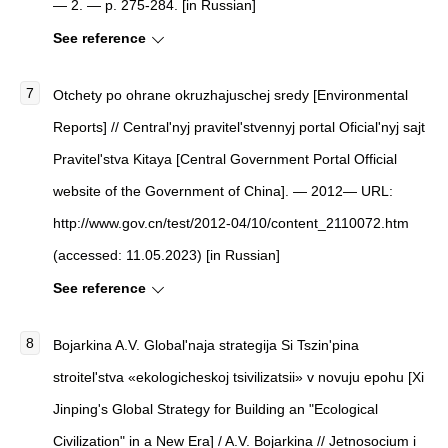
— 2. — p. 275-284. [in Russian]
See reference
Otchety po ohrane okruzhajuschej sredy [Environmental
Reports] // Central'nyj pravitel'stvennyj portal Oficial'nyj sajt
Pravitel'stva Kitaya [Central Government Portal Official
website of the Government of China]. — 2012— URL:
http://www.gov.cn/test/2012-04/10/content_2110072.htm
(accessed: 11.05.2023) [in Russian]
See reference
Bojarkina A.V. Global'naja strategija Si Tszin'pina
stroitel'stva «ekologicheskoj tsivilizatsii» v novuju epohu [Xi
Jinping's Global Strategy for Building an "Ecological
Civilization" in a New Era] / A.V. Bojarkina // Jetnosocium i