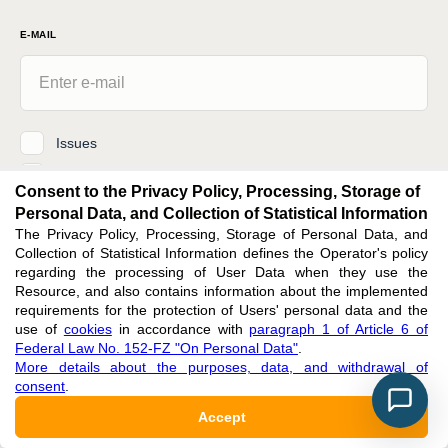
E-MAIL
Issues
News
Consent to the Privacy Policy, Processing, Storage of
Personal Data, and Collection of Statistical Information
By clicking the button, I agree with
the privacy policy, processing, storage of
The Privacy Policy, Processing, Storage of Personal Data, and
personal data, and collection of statistical information
in accordance with
Collection of Statistical Information defines the Operator's policy
paragraph 1 of Article 6 of Federal Law No. 152-FZ "On Personal Data"
regarding the processing of User Data when they use the
Resource, and also contains information about the implemented
Subscribe
requirements for the protection of Users' personal data and the
use of
cookies
in accordance with
paragraph 1 of Article 6 of
Federal Law No. 152-FZ "On Personal Data"
.
More details about the purposes, data, and withdrawal of
consent
.
editors@research-journal.org
Accept
620066, Sverdlovsk region, Yekaterinburg, st. Akademicheskaya, 11A,