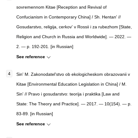
sovremennom Kitae [Reception and Revival of
Confucianism in Contemporary China] / Sh. Hentan' //
Gosudarstvo, religija, cerkov' v Rossii i za rubezhom [State,
Religion and Church in Russia and Worldwide]. — 2022. —
2. — p. 192-201. [in Russian]
See reference
Sin' M. Zakonodatel'stvo ob ekologicheskom obrazovanii v
Kitae [Environmental Education Legislation in China] / M.
Sin' // Pravo i gosudarstvo: teorija i praktika [Law and
State: The Theory and Practice]. — 2017. — 10(154). — p.
83-89. [in Russian]
See reference