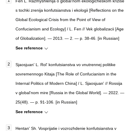
Fen L. Razmyshlenija o global'nom ekologicheskom krizise
s tochki zrenija konfutsianstva i ekologii [Reflections on the
Global Ecological Crisis from the Point of View of
Confucianism and Ecology] / L. Fen // Vek globalizacii [Age
of Globalization]. — 2013. — 2. — p. 38-46. [in Russian]
See reference
Sjaosjuan' L. Rol' konfutsianstva vo vnutrennej politike
sovremennogo Kitaja [The Role of Confucianism in the
Internal Politics of Modern China] / L. Sjaosjuan' // Rossija
v global'nom mire [Russia in the Global World]. — 2022. —
25(48). — p. 91-106. [in Russian]
See reference
Hentan' Sh. Vosprijatie i vozrozhdenie konfutsianstva v