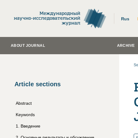
Rus
ABOUT JOURNAL
ARCHIVE
So
Article sections
Abstract
Keywords
1
.
Введение
2
.
Основные результаты и обсуждение