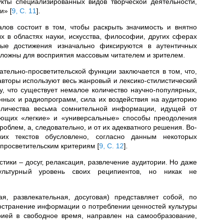
кты специализированных видов творческой деятельности,
ти»
[
9, С. 11
]
.
лов состоит в том, чтобы раскрыть значимость и внятно
х в областях науки, искусства, философии, других сферах
ные достижения изначально фиксируются в аутентичных
ложны для восприятия массовым читателем и зрителем.
ательно-просветительской функции заключается в том, что,
 авторы используют весь жанровый и лексико-стилистический
, что существует немалое количество научно-популярных,
ионных и радиопрограмм, сила их воздействия на аудиторию
количества весьма сомнительной информации, идущей от
агающих «легкие» и «универсальные» способы преодоления
роблем, а, следовательно, и от их адекватного решения. Во-
ких текстов обусловлено, согласно данным некоторых
о-просветительским критериям
[
9, С. 12
]
.
ки – досуг, релаксация, развлечение аудитории. Но даже
ультурный уровень своих реципиентов, но никак не
я, развлекательная, досуговая) представляет собой, по
ространение информации о потреблении ценностей культуры
рией в свободное время, направлен на самообразование,