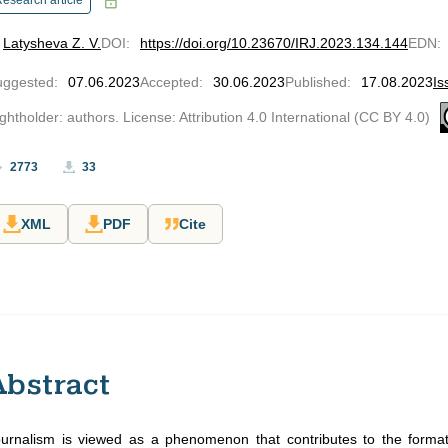
esearch article
Latysheva Z. V.
DOI
:
https://doi.org/10.23670/IRJ.2023.134.144
EDN
:
uggested
:
07.06.2023
Accepted
:
30.06.2023
Published
:
17.08.2023
Is
ghtholder: authors. License: Attribution 4.0 International (CC BY 4.0)
2773
33
XML
PDF
Cite
Abstract
urnalism is viewed as a phenomenon that contributes to the forma