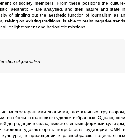
opment of society members. From these positions the culture-
stic, aesthetic – are analysed, and their nature and state in
y of singling out the aesthetic function of journalism as an
relying on existing traditions, is able to resist negative trends
ational, enlightenment and hedonistic missions.
function of journalism.
ние многосторонними знаниями, достаточным кругозором,
и, все больше становится уделом избранных. Однако, если
рной деградации в силах, вместе с иными формами культуры,
ой степени удовлетворять потребности аудитории СМИ в
й культуры, в приобщении к разнообразию национальных