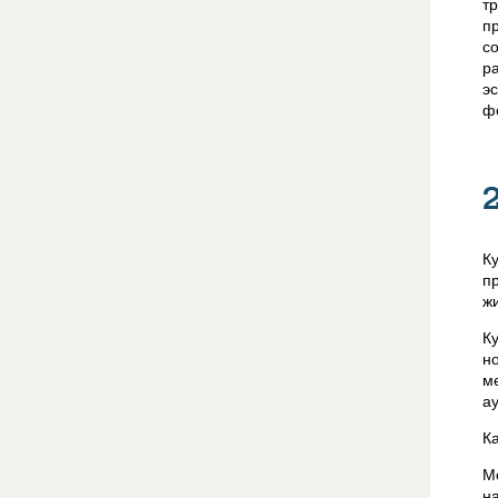
т
п
с
р
э
ф
К
п
ж
К
н
м
а
К
М
н