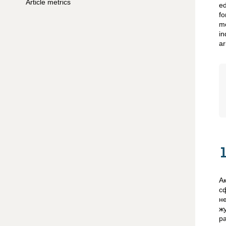
Article metrics
ed
fo
mo
in
ar
А
с
н
ж
р