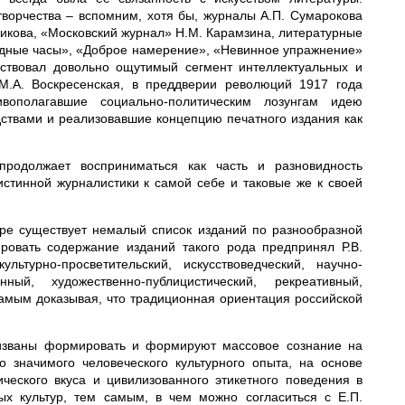
творчества – вспомним, хотя бы, журналы А.П. Сумарокова
икова, «Московский журнал» Н.М. Карамзина, литературные
одные часы», «Доброе намерение», «Невинное упражнение»
ствовал довольно ощутимый сегмент интеллектуальных и
 М.А. Воскресенская, в преддверии революций 1917 года
вополагавшие социально-политическим лозунгам идею
дствами и реализовавшие концепцию печатного издания как
продолжает восприниматься как часть и разновидность
стинной журналистики к самой себе и таковые же к своей
ере существует немалый список изданий по разнообразной
ровать содержание изданий такого рода предпринял Р.В.
турно-просветительский, искусствоведческий, научно-
енный, художественно-публицистический, рекреативный,
самым доказывая, что традиционная ориентация российской
изваны формировать и формируют массовое сознание на
 значимого человеческого культурного опыта, на основе
ческого вкуса и цивилизованного этикетного поведения в
х культур, тем самым, в чем можно согласиться с Е.П.