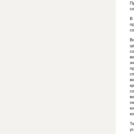
П
с
В
п
с
В
ц
с
в
з
п
с
в
к
с
в
о
к
к
Т
у