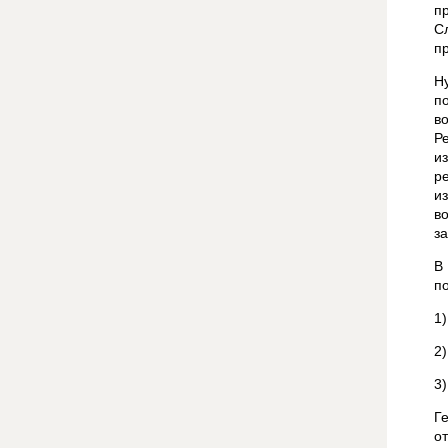
п
С
п
Н
п
в
Р
и
р
и
в
з
В
п
1
2
3
Г
о