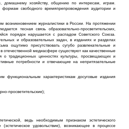
е, домашнему хозяйству, общению по интересам, играм.
м формам свободного времяпрепровождения аудитории и
им возникновением журналистики в России. На протяжении
юдается тесная связь образовательно-просветительских,
шийся порядок нарушается с распадом Советского Союза.
тельных и образовательных задач, в изданиях и разделах
сьма ощутимо присутствовать сугубо развлекательные и
 в отечественной медиасфере существуют как качественные
ия о традиционных ценностях культуры, просвещающих и
итивные потребности и отвечающие на непритязательные
оим функциональным характеристикам досуговые издания
рно-просветительские);
тетической, ведь необходимым признаком эстетического
 (эстетическое удовольствие), возникающее в процессе