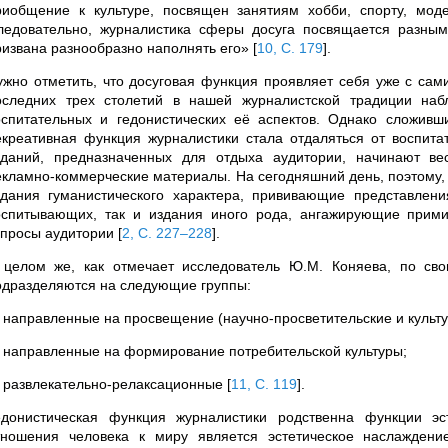
риобщение к культуре, посвящен занятиям хобби, спорту, мод
ледовательно, журналистика сферы досуга посвящается разны
ризвана разнообразно наполнять его»
[
10, С. 179
]
.
ужно отметить, что досуговая функция проявляет себя уже с сам
оследних трех столетий в нашей журналистской традиции набл
оспитательных и гедонистических её аспектов. Однако сложив
екреативная функция журналистики стала отдаляться от воспита
зданий, предназначенных для отдыха аудитории, начинают ве
екламно-коммерческие материалы. На сегодняшний день, поэтому,
здания гуманистического характера, прививающие представлен
оспитывающих, так и издания иного рода, ангажирующие прим
апросы аудитории
[
2, С. 227–228
]
.
 целом же, как отмечает исследователь Ю.М. Коняева, по св
одразделяются на следующие группы:
) направленные на просвещение (научно-просветительские и культу
) направленные на формирование потребительской культуры;
) развлекательно-релаксационные
[
11, С. 119
]
.
едонистическая функция журналистики родственна функции эс
тношения человека к миру является эстетическое наслаждение