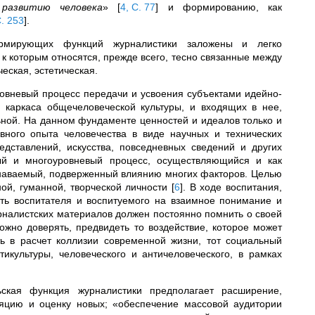
 развитию человека
»
[
4, С. 77
]
и формированию, как
С. 253
]
.
рмирующих функций журналистики заложены и легко
к которым относятся, прежде всего, тесно связанные между
еская, эстетическая.
ровневый процесс передачи и усвоения субъектами идейно-
 каркаса общечеловеческой культуры, и входящих в нее,
ьной. На данном фундаменте ценностей и идеалов только и
вного опыта человечества в виде научных и технических
дставлений, искусства, повседневных сведений и других
ый и многоуровневый процесс, осуществляющийся и как
знаваемый, подверженный влиянию многих факторов. Целью
ой, гуманной, творческой личности
[
6
]
. В ходе воспитания,
сть воспитателя и воспитуемого на взаимное понимание и
урналистских материалов должен постоянно помнить о своей
ожно доверять, предвидеть то воздействие, которое может
ь в расчет коллизии современной жизни, тот социальный
тикультуры, человеческого и античеловеческого, в рамках
льская функция журналистики предполагает расширение,
ляцию и оценку новых; «обеспечение массовой аудитории