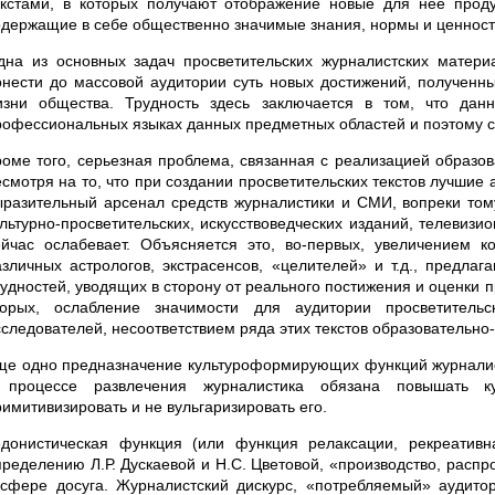
екстами, в которых получают отображение новые для нее проду
одержащие в себе общественно значимые знания, нормы и ценнос
дна из основных задач просветительских журналистских материа
онести до массовой аудитории суть новых достижений, полученны
изни общества. Трудность здесь заключается в том, что дан
рофессиональных языках данных предметных областей и поэтому с
роме того, серьезная проблема, связанная с реализацией образов
есмотря на то, что при создании просветительских текстов лучшие
ыразительный арсенал средств журналистики и СМИ, вопреки тому
ультурно-просветительских, искусствоведческих изданий, телевиз
ейчас ослабевает. Объясняется это, во-первых, увеличением 
азличных астрологов, экстрасенсов, «целителей» и т.д., предл
рудностей, уводящих в сторону от реального постижения и оценки п
торых, ослабление значимости для аудитории просветительс
сследователей, несоответствием ряда этих текстов образовательн
ще одно предназначение культуроформирующих функций журналисти
 процессе развлечения журналистика обязана повышать к
римитивизировать и не вульгаризировать его.
едонистическая функция (или функция релаксации, рекреативна
пределению Л.Р. Дускаевой и Н.С. Цветовой, «производство, расп
 сфере досуга. Журналистский дискурс, «потребляемый» аудито