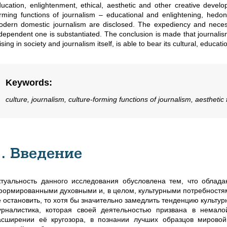
ucation, enlightenment, ethical, aesthetic and other creative devel
rming functions of journalism – educational and enlightening, hedoni
dern domestic journalism are disclosed. The expediency and necessit
dependent one is substantiated. The conclusion is made that journalism, 
ising in society and journalism itself, is able to bear its cultural, educ
Keywords
:
culture, journalism, culture-forming functions of journalism, aesthetic 
1. Введение
ктуальность данного исследования обусловлена тем, что облада
формированными духовными и, в целом, культурными потребностям
е остановить, то хотя бы значительно замедлить тенденцию культу
урналистика, которая своей деятельностью призвана в немал
асширении её кругозора, в познании лучших образцов мирово