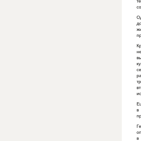
т
с
О
д
ж
п
К
н
в
к
с
р
т
в
и
Е
в
п
Г
о
в