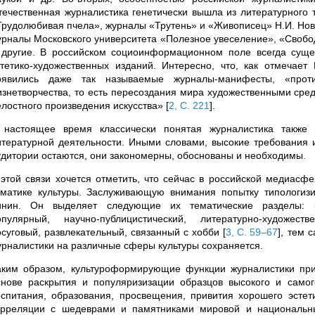
течественная журналистика генетически вышла из литературного 
Трудолюбивая пчела», журналы «Трутень» и «Живописец» Н.И. Нов
урналы Московского университета «Полезное увеселение», «Своб
 другие. В российском социоинформационном поле всегда суще
стетико-художественных изданий. Интересно, что, как отмечает
оявились даже так называемые журналы-манифесты, «проти
изнетворчества, то есть пересоздания мира художественными сре
елостного произведения искусства»
[
2, С. 221
]
.
 настоящее время классически понятая журналистика также 
итературной деятельности. Иными словами, высокие требования и
удитории остаются, они закономерны, обоснованы и необходимы.
 этой связи хочется отметить, что сейчас в российской медиасф
ематике культуры. Заслуживающую внимания попытку типологизи
инин. Он выделяет следующие их тематические разделы: куль
опулярный, научно-публицистический, литературно-художеств
осуговый, развлекательный, связанный с хобби
[
3, С. 59–67
]
, тем 
урналистики на различные сферы культуры сохраняется.
аким образом, культуроформирующие функции журналистики пр
снове раскрытия и популяризизации образцов высокого и самого
оспитания, образования, просвещения, привития хорошего эстети
орреляции с шедеврами и памятниками мировой и национальны