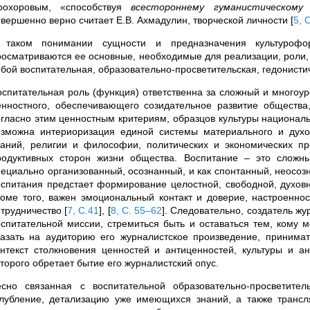
рохоровым, «способствуя
всестороннему гуманистическому
овершенно верно считает Е.В. Ахмадулин, творческой личности
[
5, 
 таком понимании сущности и предназначения культурофо
росматриваются ее основные, необходимые для реализации, роли, 
обой воспитательная, образовательно-просветительская, гедонистич
оспитательная роль (функция) ответственна за сложный и многоу
енностного, обеспечивающего созидательное развитие общества,
огласно этим ценностным критериям, образцов культуры национал
озможна интериоризация единой системы материального и духо
наний, религии и философии, политических и экономических пре
родуктивных сторон жизни общества. Воспитание – это сложн
пециально организованный, осознанный, и как спонтанный, неосо
оспитания предстает формирование целостной, свободной, духовн
роме того, важен эмоциональный контакт и доверие, настроенно
отрудничество
[
7, С.41
]
,
[
8, С. 55–62
]
. Следовательно, создатель ж
оспитательной миссии, стремиться быть и оставаться тем, кому м
казать на аудиторию его журналистское произведение, принимат
онтекст столкновения ценностей и антиценностей, культуры и ан
оторого обретает бытие его журналистский опус.
есно связанная с воспитательной образовательно-просветите
глубление, детализацию уже имеющихся знаний, а также транс