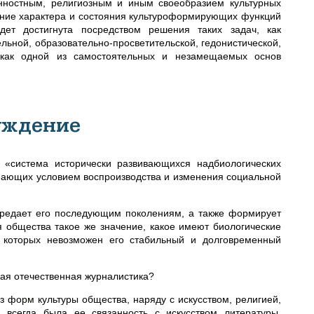
енностным, религиозным и иным своеобразием культурных
ление характера и состояния культуроформирующих функций
дет достигнута посредством решения таких задач, как
ьной, образовательно-просветительской, гедонистической,
и как одной из самостоятельных и незамещаемых основ
уждение
о «система исторически развивающихся надбиологических
пающих условием воспроизводства и изменения социальной
ередает его последующим поколениям, а также формирует
общества такое же значение, какое имеют биологические
ы которых невозможен его стабильный и долговременный
ная отечественная журналистика?
з форм культуры общества, наряду с искусством, религией,
и всегда была ее связанность с искусством литературы.