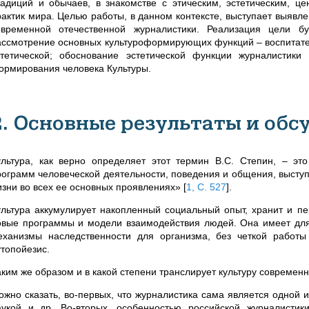
радиций и обычаев, в знакомстве с этическим, эстетическим, ц
рактик мира. Целью работы, в данном контексте, выступает выяв
овременной отечественной журналистики. Реализация цели бу
ассмотрение основных культуроформирующих функций – воспитател
стетической; обоснование эстетической функции журналистик
ормирования человека Культуры.
2. Основные результаты и обс
ультура, как верно определяет этот термин В.С. Степин, – эт
рограмм человеческой деятельности, поведения и общения, высту
изни во всех ее основных проявлениях»
[
1, С. 527
]
.
ультура аккумулирует накопленный социальный опыт, хранит и п
овые программы и модели взаимодействия людей. Она имеет для 
еханизмы наследственности для организма, без четкой работ
утопойезис.
аким же образом и в какой степени транслирует культуру современ
ожно сказать, во-первых, что журналистика сама является одной и
аукой и др. Во-вторых, особенностью российской журналистик