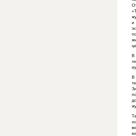
О
«
ж
и
э
п
ж
ц
В
л
а
В
т
З
п
д
ж
Т
о
в
к