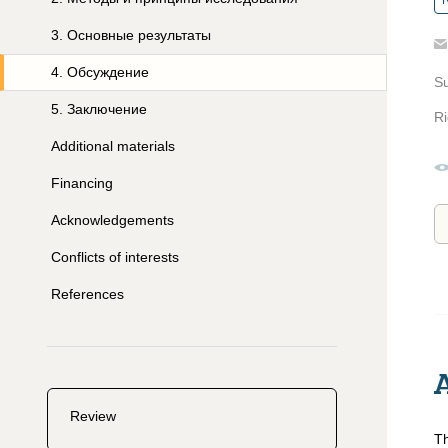
R
3
.
Основные результаты
4
.
Обсуждение
S
5
.
Заключение
Ri
Additional materials
Financing
Acknowledgements
Conflicts of interests
References
Review
Th