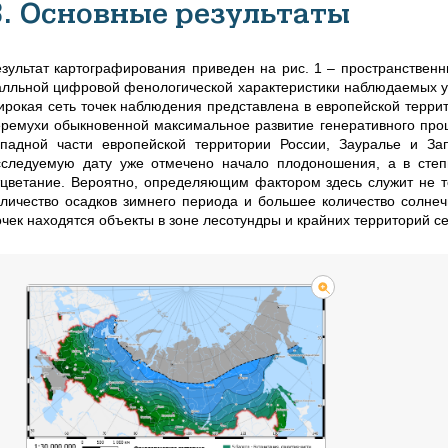
3. Основные результаты
езультат картографирования приведен на рис. 1 – пространствен
алльной цифровой фенологической характеристики наблюдаемых уча
ирокая сеть точек наблюдения представлена в европейской террит
еремухи обыкновенной максимальное развитие генеративного проц
ападной части европейской территории России, Зауралье и З
сследуемую дату уже отмечено начало плодоношения, а в степ
тцветание. Вероятно, определяющим фактором здесь служит не т
оличество осадков зимнего периода и большее количество солнеч
очек находятся объекты в зоне лесотундры и крайних территорий се