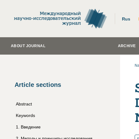
Rus
ABOUT JOURNAL
ARCHIVE
Na
Article sections
Abstract
Keywords
1
.
Введение
2
.
Методы и принципы исследования