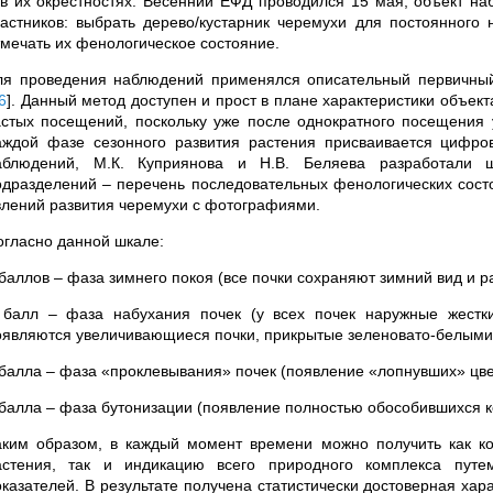
 в их окрестностях. Весенний ЕФД проводился 15 мая, объект на
частников: выбрать дерево/кустарник черемухи для постоянного
тмечать их фенологическое состояние.
ля проведения наблюдений применялся описательный первичны
6
]
. Данный метод доступен и прост в плане характеристики объек
астых посещений, поскольку уже после однократного посещения у
аждой фазе сезонного развития растения присваивается цифро
аблюдений, М.К. Куприянова и Н.В. Беляева разработали 
одразделений – перечень последовательных фенологических сост
влений развития черемухи с фотографиями.
огласно данной шкале:
 баллов – фаза зимнего покоя (все почки сохраняют зимний вид и р
 балл – фаза набухания почек (у всех почек наружные жестк
оявляются увеличивающиеся почки, прикрытые зеленовато-белыми
 балла – фаза «проклевывания» почек (появление «лопнувших» цвет
 балла – фаза бутонизации (появление полностью обособившихся к
аким образом, в каждый момент времени можно получить как ко
астения, так и индикацию всего природного комплекса путе
оказателей. В результате получена статистически достоверная хар