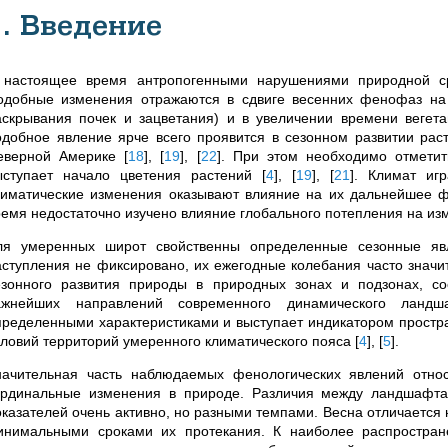
1. Введение
 настоящее время антропогенными нарушениями природной с
одобные изменения отражаются в сдвиге весенних фенофаз на
аскрывания почек и зацветания) и в увеличении времени вегет
одобное явление ярче всего проявится в сезонном развитии рас
еверной Америке
[
18
]
,
[
19
]
,
[
22
]
. При этом необходимо отметит
ыступает начало цветения растений
[
4
]
,
[
19
]
,
[
21
]
. Климат иг
лиматические изменения оказывают влияние на их дальнейшее 
ремя недостаточно изучено влияние глобального потепления на из
ля умеренных широт свойственны определенные сезонные яв
аступления не фиксировано, их ежегодные колебания часто значи
езонного развития природы в природных зонах и подзонах, с
ажнейших направлений современного динамического ландш
пределенными характеристиками и выступает индикатором простр
словий территорий умеренного климатического пояса
[
4
]
,
[
5
]
.
начительная часть наблюдаемых фенологических явлений относ
ардинальные изменения в природе. Различия между ландшафта
оказателей очень активно, но разными темпами. Весна отличается
инимальными сроками их протекания. К наиболее распростран