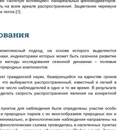
щей «золотую коллекцию» панареальных феноиндикаторов.
ь на всем ареале распространения. Зацветание черемухи
ом тепла
[
9
]
.
ования
 комплексный подход, на основе которого выделяются
аки, индикаторами которых может быть сезонное развитие
но методы исследования сезонной динамики – полевые
 природных компонентов.
кт гражданской науки, базирующийся на единстве сроков
 что выбирается распространенный, известный и легкий в
е число наблюдателей в одно и то же время. В результате
делить скорость распространения явления на конкретной
 пунктов для наблюдения были определены участки особо
и природных парков с их многообразием природных зон и
минимально, и фенологические наблюдения направлены на
фенологическая съемка проводилась в населенных пунктах