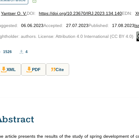
esearch article
Yantser O. V.
DOI
:
https://doi.org/10.23670/IRJ.2023.134.140
EDN
:
X
uggested
:
06.06.2023
Accepted
:
27.07.2023
Published
:
17.08.2023
Is
ghtholder: authors. License: Attribution 4.0 International (CC BY 4.0)
1526
4
XML
PDF
Cite
Abstract
e article presents the results of the study of spring development of