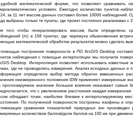
 удобной математической форме, что позволяет сравнивать л
икроклиматических условиях. Ежегодно количество пунктов наблю
124, за 11 лет массив данных составил более 10000 наблюдений. 
да выбраны только те пункты, где проект постоянно реализован с 2
ля того чтобы генерализировать массив, были определены с
аблюдений (m) в 158 пунктах, где черемуха обыкновенная встреч
омощью математической обработки результатов можно сделать выв
 помощью построения поверхности в ПО ArcGIS Desktop составля
унктов наблюдения с помощью интерполяции мы получили поверх
rcGIS Desktop. Интерполяция позволяет использовать известные з
очках, где не проводились измерения. Анализ исходных данных и 
нформация определила выбор метода обратно взвешенных расс
начения неизмеренного положения IDW применяет измеренные зна
а прогнозируемое значение большое влияние оказывают самые бл
редполагается, что с увеличением расстояния каждая измеренная 
есом обладают точки, наиболее близкие к интерполируемому м
асстояния. По полученной поверхности построены изофены и опр
птимизации сравнения показателей природных зон произведен 
змеряемых количеством баллов/доли баллов на 100 км при движени