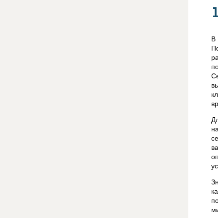
В
П
р
п
С
в
к
в
Д
н
с
в
о
у
З
к
п
м