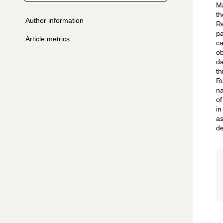
Ma
th
Author information
Re
pa
Article metrics
ca
ob
da
th
Ru
na
of
in
as
de