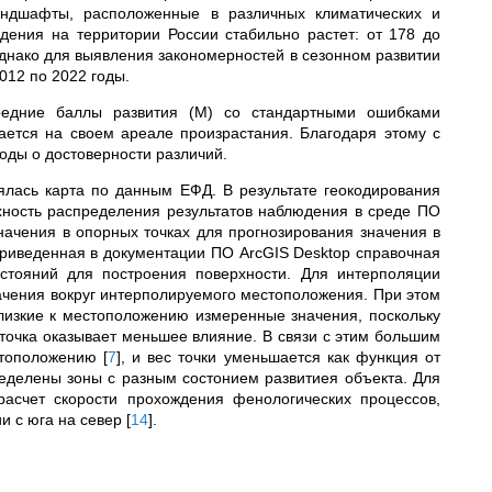
андшафты, расположенные в различных климатических и
дения на территории России стабильно растет: от 178 до
Однако для выявления закономерностей в сезонном развитии
012 по 2022 годы.
редние баллы развития (М) со стандартными ошибками
ается на своем ареале произрастания. Благодаря этому с
оды о достоверности различий.
лась карта по данным ЕФД. В результате геокодирования
ность распределения результатов наблюдения в среде ПО
начения в опорных точках для прогнозирования значения в
приведенная в документации ПО ArcGIS Desktop справочная
тояний для построения поверхности. Для интерполяции
чения вокруг интерполируемого местоположения. При этом
изкие к местоположению измеренные значения, поскольку
точка оказывает меньшее влияние. В связи с этим большим
естоположению
[
7
]
, и вес точки уменьшается как функция от
еделены зоны с разным состонием развитиея объекта. Для
расчет скорости прохождения фенологических процессов,
и с юга на север
[
14
]
.