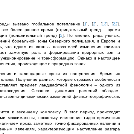
реды вызвано глобальное потепление
[
1
]
,
[
2
]
,
[
13
]
,
[
22
]
.
 все более раннее время (отрицательный тренд – время
ации (положительный тренд)
[
3
]
. По мнению ряда ученых,
тений бореальной зоны Северного полушария, в Европе и
ь, что одним из важных показателей изменения климата
рает заметную роль в формировании природных зон, а
функционирование и трансформацию. Однако в настоящее
менения, происходящие в природных зонах.
ления и календарные сроки их наступления. Время их
тельны. Получение данных, которые отражают особенности
оставляет предмет ландшафтной фенологии – одного из
афтоведения. Сезонная динамика растений обладает
анственно-динамических изменений физико-географических
ится к весеннему комплексу. В этот период происходят
ми максимальны, поскольку изменение гидротермических
 наличием ярких, заметных, точно фиксированных явлений и
енным явлениям, характеризующим наступление разгара