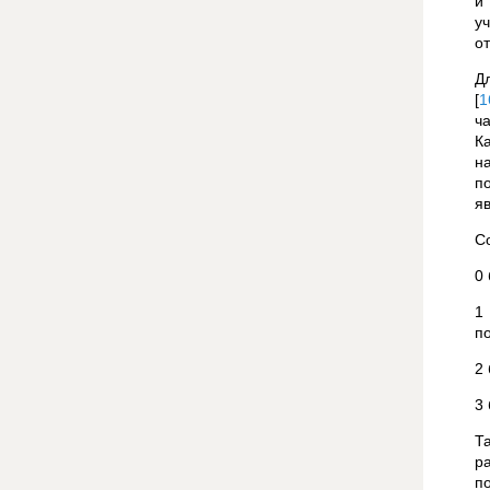
и
у
о
Д
[
1
ч
К
н
п
я
С
0
1
п
2
3
Т
р
п