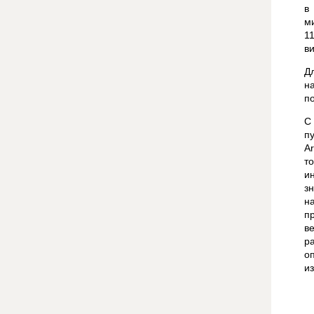
в
м
1
ви
Д
н
п
С
п
A
т
и
з
н
п
в
р
о
и