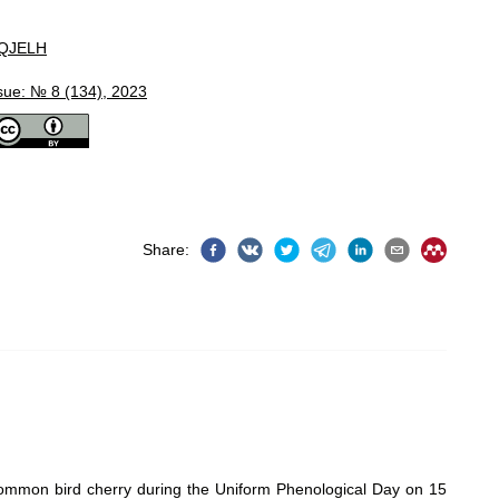
QJELH
sue: № 8 (134), 2023
Share
:
 common bird cherry during the Uniform Phenological Day on 15