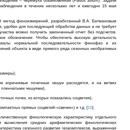
блюдений – черемуха обыкновенная (Padus avium). Задачи
 наблюдения в течение нескольких лет и ежегодно 15 мая
й метод феноизмерений, разработанный В.А. Батмановым
та, удобен для последующей обработки данных и не требует
частка можно получить законченный отчет без подсчетов.
вое обозначение. Чтобы обеспечить высокую детальность
шкалы нормальной последовательности фенофаз и их
ояний объекта в виде прямого ряда сезонных необратимых
азмеры);
ие коричневые почечные чешуи расходятся, и на ветвях
 пленчатыми чешуями);
очных почек, из которых показались соцветия);
омпактных прямых соцветий-«свечек») и т.д.
[
10
]
.
личественную фенологическую характеристику отдельного
м вычисления средних арифметических фенологических
актеристика сезонного развития геокомплексов, выраженная