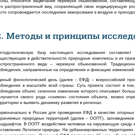
есны, относится зацветание черемухи обыкновенной, составляю
то распространенный вид, сохраняющий свою индицирующую рол
асто сопровождается последними заморозками в воздухе и приход
2. Методы и принципы исслед
етодологическую базу настоящего исследования составляет
уществующие в действительности природные комплексы и их призн
аспространенного вида – черемухи обыкновенной. Традицион
аблюдения, направленные на определение и фиксацию изменений
диный фенологический день (далее – ЕФД) – всероссийский прое
аблюдения в масштабе всей страны. Суть проекта состоит в том,
аблюдении объект, сезонное изменение которого описывает большо
олучается своего рода «снимок» состояния объекта, можно опре
ерритории и выявить динамику развития в регионах.
ервоначально в России для проведения ЕФД в качестве опорных
храняемых природных территорий (далее – ООПТ), заповедников 
андшафтов. В ООПТ воздействие человека на окружающую среду 
оставление Летописи природы. На урбанизированных территориях 