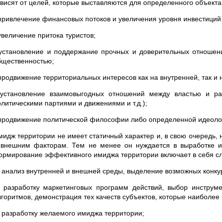
ависят от целей, которые выставляются для определенного объекта
 привлечение финансовых потоков и увеличения уровня инвестиций 
увеличение притока туристов;
 установление и поддержание прочных и доверительных отноше
бщественностью;
 продвижение территориальных интересов как на внутренней, так и
 установление взаимовыгодных отношений между властью и ра
олитическими партиями и движениями и т.д.);
 продвижение политической философии либо определенной идеоло
мидж территории не имеет статичный характер и, в свою очередь, 
 внешним факторам. Тем не менее он нуждается в выработке и 
ормирование эффективного имиджа территории включает в себя с
) анализ внутренней и внешней среды, выделение возможных конкур
) разработку маркетинговых программ действий, выбор инструме
лгоритмов, демонстрация тех качеств субъектов, которые наиболе
) разработку желаемого имиджа территории;