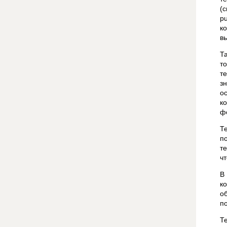
(
p
к
в
Т
т
т
з
о
к
ф
Т
п
т
ч
В
к
о
п
Т