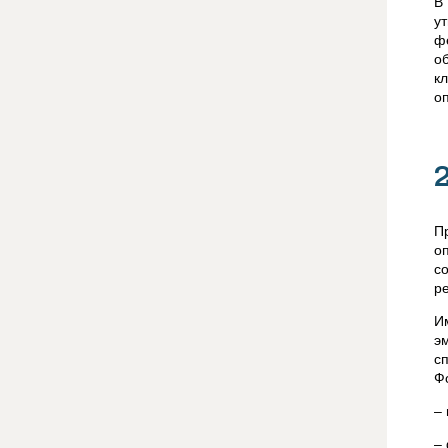
В
у
ф
о
к
о
П
о
с
р
И
э
с
Ф
–
–