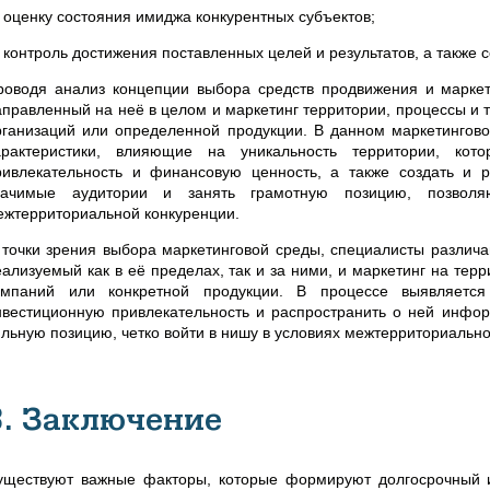
) оценку состояния имиджа конкурентных субъектов;
) контроль достижения поставленных целей и результатов, а также
роводя анализ концепции выбора средств продвижения и маркет
аправленный на неё в целом и маркетинг территории, процессы и 
рганизаций или определенной продукции. В данном маркетингов
арактеристики, влияющие на уникальность территории, кот
ривлекательность и финансовую ценность, а также создать и 
начимые аудитории и занять грамотную позицию, позво
ежтерриториальной конкуренции.
 точки зрения выбора маркетинговой среды, специалисты различа
еализуемый как в её пределах, так и за ними, и маркетинг на те
омпаний или конкретной продукции. В процессе выявляется
нвестиционную привлекательность и распространить о ней инфор
ильную позицию, четко войти в нишу в условиях межтерриториальной
3. Заключение
уществуют важные факторы, которые формируют долгосрочный и