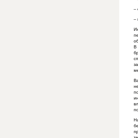
–
–
И
п
о
В
б
с
з
м
В
н
п
и
в
п
Н
б
п
т