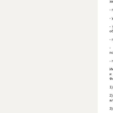
з
-
- 
-
о
-
-
п
-
И
и
Ф
1
2
а
3