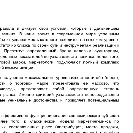
правила и диктует свои условия, которые в дальнейшем
и веяния. В наше время в современном мире успешным
ъект, узнаваемость которого находится на высоком уровне.
таточно близка по своей сути и инструментам реализации к
к. Презентуя определенный бренд целевым аудиториям,
еленных показателей по узнаваемости новинки. Более того,
рговой марки, маркетологи подключают полный комплекс
ой коммуникации.
 получения максимального уровня известности об объекте,
ти о торговой марке, презентовать ее массово, что
чередь, представляет собой определенную степень
а рынке. Именно критерий узнаваемости непосредственно
ьные уникальные достоинства и позволяет потенциальным
о эффективное функционирование экономического субъекта
лее того, к классической модели маркетинг-микса по
ых составляющих: place (дистрибуция, место продажи,
ибо услуга), рrice (ценовое позиционирование), рromotion