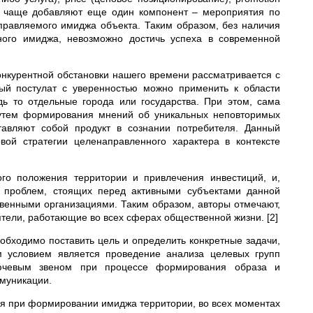
се чаще добавляют еще один компонент – мероприятия по
управляемого имиджа объекта. Таким образом, без наличия
ного имиджа, невозможно достичь успеха в современной
онкурентной обстановки нашего времени рассматривается с
ный постулат с уверенностью можно применить к области
ь то отдельные города или государства. При этом, сама
путем формирования мнений об уникальных неповторимых
ставляют собой продукт в сознании потребителя. Данный
вой стратегии целенаправленного характера в контексте
го положения территории и привлечения инвестиций, и,
х проблем, стоящих перед активными субъектами данной
твенными организациями. Таким образом, авторы отмечают,
ятели, работающие во всех сферах общественной жизни.
[2]
обходимо поставить цель и определить конкретные задачи,
м условием является проведение анализа целевых групп
лючевым звеном при процессе формирования образа и
ммуникации.
тся при формировании имиджа территории, во всех моментах