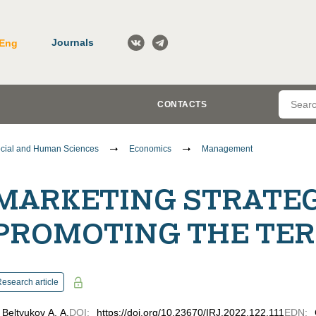
Journals
Eng
CONTACTS
cial and Human Sciences
Economics
Management
MARKETING STRATEG
PROMOTING THE TER
esearch article
Beltyukov A. A.
DOI
:
https://doi.org/10.23670/IRJ.2022.122.111
EDN
: