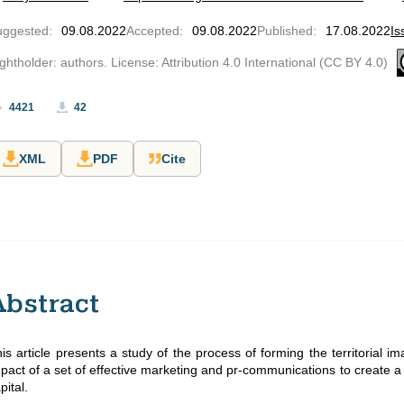
uggested
:
09.08.2022
Accepted
:
09.08.2022
Published
:
17.08.2022
Is
ghtholder: authors. License: Attribution 4.0 International (CC BY 4.0)
4421
42
XML
PDF
Cite
Abstract
is article presents a study of the process of forming the territorial i
pact of a set of effective marketing and pr-communications to create 
pital.