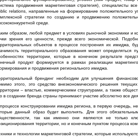
система продвижения маркетинговая стратегия), специалисты в
ublic relations, направленные на формирование положительного 
омплексной стратегии по созданию и продвижению положитель
ысококонкуретной среде.
аким образом, любой предмет в условиях рыночной экономики и к
очки зрения его ценности, прежде всего экономической. Подоб
ерриториальных объектов в процессе построения их имиджа, буд
начимость территориального образования может определяться 
собенностях территории, которые в конечном результате пред
онечный продукт формируется в рамках реализации маркетинго
ормирования и продвижения регионального имиджа.
ерриториальный брендинг необходим для улучшения финансово
омимо этого, это средство внеэкономического решения текущи
ерритории – властью, коммерческими структурами, а также общес
то в создании бренда страны принимают участие абсолютно все де
 процессе конструировании имиджа региона, в первую очередь, не
оторые данный образ будет выполнять. Для этого обязательны
бщественности, так как именно они являются не только к
озиционирования территории, но и конечным пунктом процесса ко
ехники и технологии маркетинговой стратегии, которые использую