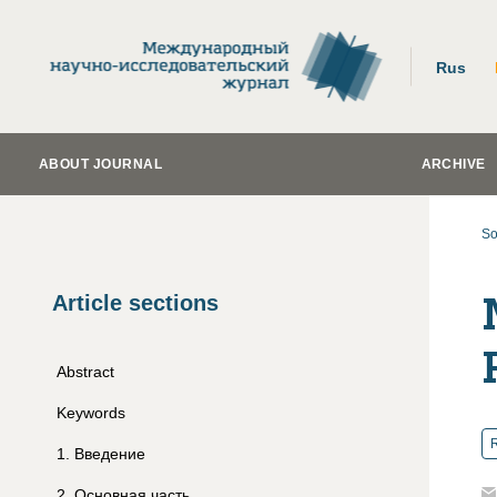
Rus
ABOUT JOURNAL
ARCHIVE
So
Article sections
Abstract
Keywords
R
1
.
Введение
2
.
Основная часть