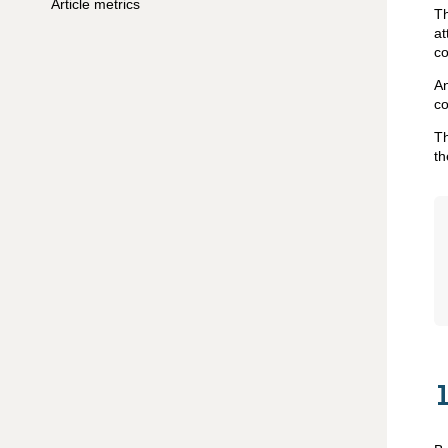
Article metrics
Th
at
co
A
co
Th
th