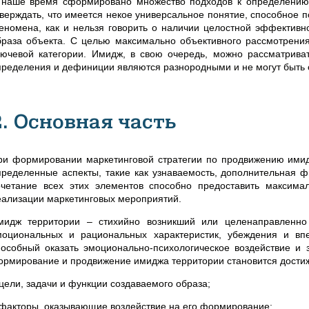
 наше время сформировано множество подходов к определению 
тверждать, что имеется некое универсальное понятие, способное 
еномена, как и нельзя говорить о наличии целостной эффективн
браза объекта. С целью максимально объективного рассмотрения
лючевой категории. Имидж, в свою очередь, можно рассматриват
пределения и дефиниции являются разнородными и не могут быть
2. Основная часть
ри формировании маркетинговой стратегии по продвижению имидж
пределенные аспекты, такие как узнаваемость, дополнительная 
очетание всех этих элементов способно предоставить максима
еализации маркетинговых мероприятий.
мидж территории – стихийно возникший или целенаправленно
моциональных и рациональных характеристик, убеждения и вп
пособный оказать эмоционально-психологическое воздействие и 
ормирование и продвижение имиджа территории становится достижи
 цели, задачи и функции создаваемого образа;
 факторы, оказывающие воздействие на его формирование;