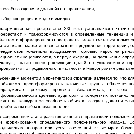
 способы создания и дальнейшего продвижения;
 выбор концепции и модели имиджа.
нформационная пространство XXI века устанавливает четкие 
ерерастают и трансформируются в определенные тенденции 
бъектом информационного пространства может считаться только об
 этом плане, маркетинговая стратегия продвижения территории дос
рендинговой концепции продвижения торговых марок на рыно
пециалисты нацеливаются, в первую очередь, на достижение опред
ачастую, только после реализации целей по узнаваемости то
ероприятий по продвижению, в частности atl-мероприятия рекламн
ажнейшим моментом маркетинговой стратегии является то, что для
еобходимо проинформировать ключевые группы общественнос
одразумевает рекламу продукта. Узнаваемость, в свою о
нформированности целевых аудиторий о конкретных позициях н
лияет на конкурентоспособность объекта, создает дополнител
отребителям выбрать именного его.
а современном этапе развития общества, практически невозможн
ез формирования определенного положительного имиджа. Бо
родвижению товаров или услуг, состоящей из четырех базисн
ерриториальное функционирование), product (сам продукт, товар л