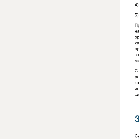
4
5
П
н
о
х
п
з
м
С
р
к
и
с
С