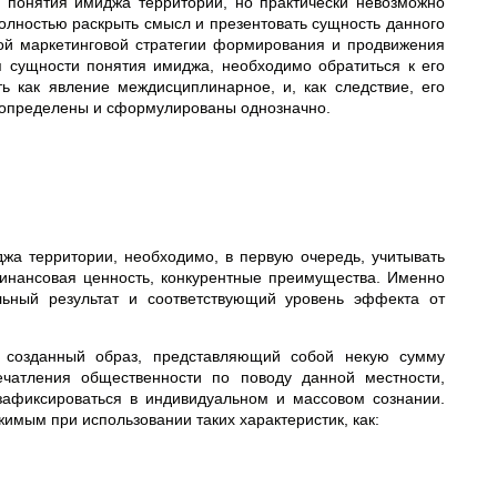
понятия имиджа территории, но практически невозможно
полностью раскрыть смысл и презентовать сущность данного
ой маркетинговой стратегии формирования и продвижения
 сущности понятия имиджа, необходимо обратиться к его
ь как явление междисциплинарное, и, как следствие, его
 определены и сформулированы однозначно.
а территории, необходимо, в первую очередь, учитывать
финансовая ценность, конкурентные преимущества. Именно
льный результат и соответствующий уровень эффекта от
 созданный образ, представляющий собой некую сумму
ечатления общественности по поводу данной местности,
зафиксироваться в индивидуальном и массовом сознании.
мым при использовании таких характеристик, как: