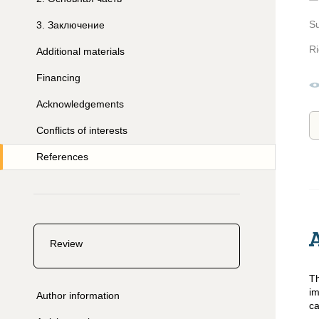
S
3
.
Заключение
Ri
Additional materials
Financing
Acknowledgements
Conflicts of interests
References
Review
Th
im
Author information
ca