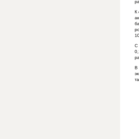
р
К
а
б
ро
10
С
0,
р
В
э
та