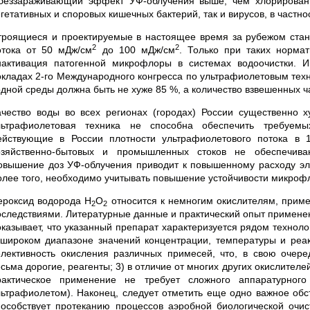
беззараживающий эффект УФ-облучения выше, чем хлорировани
гетативных и споровых кишечных бактерий, так и вирусов, в частнос
троящиеся и проектируемые в настоящее время за рубежом стан
2
2
отока от 50 мДж/см
до 100 мДж/см
. Только при таких норма
нактивация патогенной микрофлоры в системах водоочистки. 
окладах 2-го Международного конгресса по ультрафиолетовым техно
одной среды должна быть не хуже 85 %, а количество взвешенных ча
ачество воды во всех регионах (городах) России существенно
льтрафиолетовая техника не способна обеспечить требуемы
ействующие в России плотности ультрафиолетового потока в 
озяйственно-бытовых и промышленных стоков не обеспечива
овышение доз УФ-облучения приводит к повышенному расходу элек
олее того, необходимо учитывать повышение устойчивости микрофл
ероксид водорода Н
О
относится к немногим окислителям, приме
2
2
оследствиями. Литературные данные и практический опыт применен
оказывает, что указанный препарат характеризуется рядом техноло
 широком диапазоне значений концентрации, температуры и реак
елективность окисления различных примесей, что, в свою очере
сьма дорогие, реагенты; 3) в отличие от многих других окислителе
рактическое применение не требует сложного аппаратурног
льтрафиолетом). Наконец, следует отметить еще одно важное обс
пособствует протеканию процессов аэробной биологической очис