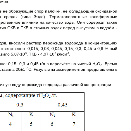
змов.
 не образующие спор палочки, не обладающие оксидазной
х средах (типа Эндо). Термотолерантные колиформные
ественное влияние на качество воды. Они содержат также
Норматив ОКБ и ТКБ в сточных водах перед выпуском в водоём -
дов, вносили раствор пероксида водорода в концентрациях
ответственно: 0,015; 0,03; 0,045; 0,15; 0,3; 0,45 и 0,6 %-ный
8
7
3
авило 5,07∙10
, ТКБ - 4,97∙10
кл/см
.
о: 0,15, 0,3 и 0,45 г/л в пересчёте на чистый Н
О
. Время
2
2
o
оставила 20±1
С. Результаты экспериментов представлены в
точную воду пероксида водорода различной концентрации