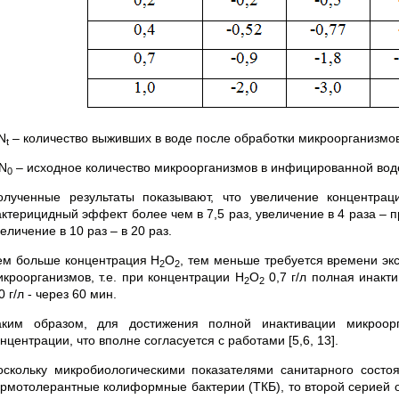
N
– количество выживших в воде после обработки микроорганизмов
t
N
– исходное количество микроорганизмов в инфицированной воде
0
олученные результаты показывают, что увеличение концентрац
ктерицидный эффект более чем в 7,5 раз, увеличение в 4 раза – пр
еличение в 10 раз – в 20 раз.
ем больше концентрация Н
О
, тем меньше требуется времени эк
2
2
икроорганизмов, т.е. при концентрации Н
О
0,7 г/л полная инакт
2
2
0 г/л - через 60 мин.
аким образом, для достижения полной инактивации микроор
нцентрации, что вполне согласуется с работами [5,6, 13].
оскольку микробиологическими показателями санитарного сост
ермотолерантные колиформные бактерии (ТКБ), то второй серией о