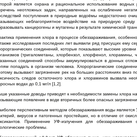
оторой является охрана и рациональное использование водных
еречень неотложных задач, направленных на ослабление негатив
оследствий поступления в природные водоёмы недостаточно очищ
казывающих неблагоприятное воздействие на природную среду
бразовывать канцерогены и мутагены в результате химической тр
рактика применения хлора в процессе обеззараживания, особенно
 также исследования последних лет выявили ряд присущих ему сер
лорорганических соединений, которые показывают высокие уровни 
рганизмов (тригалометаны, хлорбензол, хлорфенол, хлорамины, ч
казанных соединений способны аккумулироваться в донных отлож
епям попадать в организм человека. Хлорорганические соединени
оэтому вызывают загрязнение рек на больших расстояниях вниз п
оксичность следов остаточного хлора и хлораминов вызвала нео
росных водах до 0,1 мг/л [1,2].
ыше указанные доводы приводят к необходимости замены хлора на
ызывающие появление в воде вторичных более опасных загрязнени
аиболее перспективным методом обеззараживания воды является 
актерий, вирусов и патогенных простейших, но в отличие от оки
оксикантов. Применение УФ-излучения для обеззараживания
кологические проблемы.