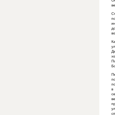
О
ве
С
п
и
д
в
К
у
Д
х
П
Б
П
п
п
в
с
ве
п
у
с