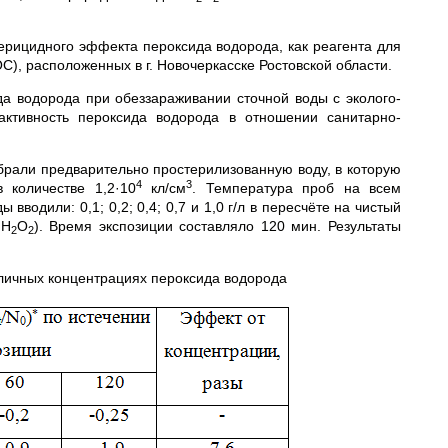
ерицидного эффекта пероксида водорода, как реагента для
), расположенных в г. Новочеркасске Ростовской области.
 водорода при обеззараживании сточной воды с эколого-
активность пероксида водорода в отношении санитарно-
брали предварительно простерилизованную воду, в которую
4
3
 количестве 1,2·10
кл/см
. Температура проб на всем
вводили: 0,1; 0,2; 0,4; 0,7 и 1,0 г/л в пересчёте на чистый
 Н
О
). Время экспозиции составляло 120 мин. Результаты
2
2
личных концентрациях пероксида водорода