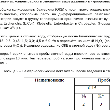
азличных концентрациях в отношении вышеуказанных микрооргани
 общим колиформным бактериям (ОКБ) относят грамотрицательные
ктивностью, способные расти на дифференциальных лактозны
актерии входят в группу колиформных организмов, оказывают сущ
д Escherichia (E.Coli), Klebsiella, Enterobacter и Citrobacter. (
3
0 кл/см
) [14].
 этой целью в сточную воду, отобранную после биологических пру
15; 0,3; 0,45; 1,5; 3,0; 4,5 и 6,0 г/л в пересчёте на чистый Н
О
(со
2
2
астворы Н
О
). Исходное содержание ОКБ в сточной воде (N
) сост
2
2
0
 первой серии опытов в пробы сточной воды вносили, соответственн
кспозиции 10 мин. Температура проб на всем протяжении опыта с
бл. 2.
Таблица 2 – Бактериологические показатели, после введения в с