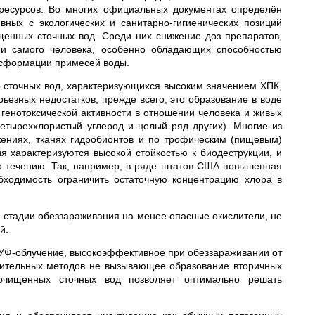
 ресурсов. Во многих официальных документах определён
ных с экологических и санитарно-гигиенических позиций
енных сточных вод. Среди них снижение доз препаратов,
 и самого человека, особенно обладающих способностью
ансформации примесей воды.
 сточных вод, характеризующихся высоким значением ХПК,
ьезных недостатков, прежде всего, это образование в воде
генотоксической активности в отношении человека и живых
етыреххлористый углерод и целый ряд других). Многие из
ениях, тканях гидробионтов и по трофическим (пищевым)
я характеризуются высокой стойкостью к биодеструкции, и
о течению. Так, например, в ряде штатов США повышенная
бходимость ограничить остаточную концентрацию хлора в
 стадии обеззараживания на менее опасные окислители, не
й.
УФ-облучение, высокоэффективное при обеззараживании от
слительных методов не вызывающее образование вторичных
 очищенных сточных вод позволяет оптимально решать