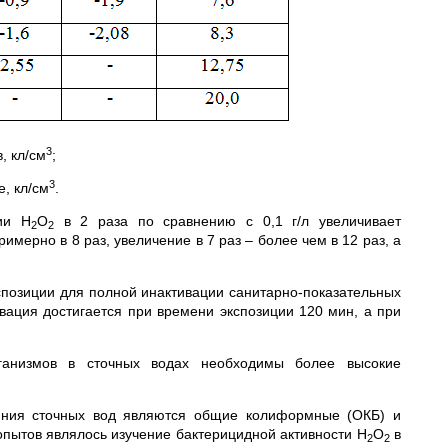
3
, кл/см
;
3
, кл/см
.
ии Н
О
в 2 раза по сравнению с 0,1 г/л увеличивает
2
2
имерно в 8 раз, увеличение в 7 раз – более чем в 12 раз, а
спозиции для полной инактивации санитарно-показательных
ивация достигается при времени экспозиции 120 мин, а при
ганизмов в сточных водах необходимы более высокие
ояния сточных вод являются общие колиформные (ОКБ) и
пытов являлось изучение бактерицидной активности Н
О
в
2
2