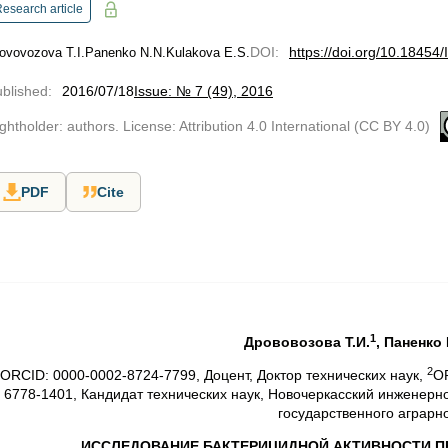
esearch article
DOI
:
https://doi.org/10.18454
ovovozova T.I.
Panenko N.N.
Kulakova E.S.
blished
:
2016/07/18
Issue: № 7 (49), 2016
ghtholder: authors. License: Attribution 4.0 International (CC BY 4.0)
PDF
Cite
1
Дрововозова Т.И.
, Паненко 
2
ORCID: 0000-0002-8724-7799, Доцент, Доктор технических наук,
OR
6778-1401, Кандидат технических наук, Новочеркасский инженерн
государственного аграрн
ИССЛЕДОВАНИЕ БАКТЕРИЦИДНОЙ АКТИВНОСТИ
П