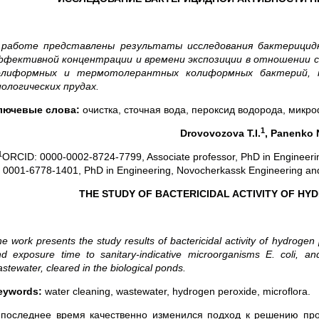
 работе представлены результаты исследования бактерицидн
ффективной концентрации и времени экспозиции в отношении 
олиформных и термотолерантных колиформных бактерий, н
иологических прудах.
лючевые слова:
очистка, сточная вода, пероксид водорода, микр
1
Drovovozova
T
.
I
.
,
Panenko
1
ORCID: 0000-0002-8724-7799, Associate professor, PhD in Engineeri
0001-6778-1401, PhD in Engineering, Novocherkassk Engineering and L
THE STUDY OF BACTERICIDAL ACTIVITY
OF HYD
e work presents the study results of bactericidal activity of hydrogen 
d exposure time to sanitary-indicative microorganisms E. coli, a
stewater, cleared in the biological ponds.
eywords:
water cleaning, wastewater, hydrogen peroxide, microflora.
 последнее время качественно изменился подход к решению п