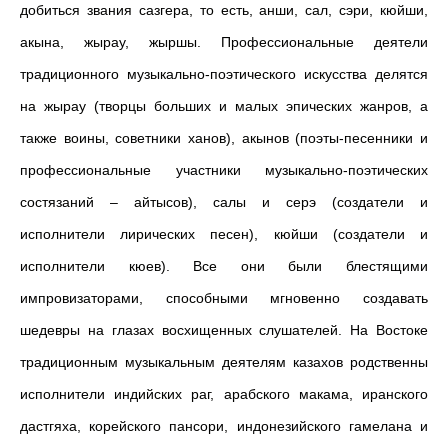
добиться звания сазгера, то есть, анши, сал, сэри, кюйши,
акына, жырау, жыршы. Профессиональные деятели
традиционного музыкально-поэтического искусства делятся
на жырау (творцы больших и малых эпических жанров, а
также воины, советники ханов), акынов (поэты-песенники и
профессиональные участники музыкально-поэтических
состязаний – айтысов), салы и серэ (создатели и
исполнители лирических песен), кюйши (создатели и
исполнители кюев). Все они были блестящими
импровизаторами, способными мгновенно создавать
шедевры на глазах восхищенных слушателей. На Востоке
традиционным музыкальным деятелям казахов родственны
исполнители индийских раг, арабского макама, иранского
дастгяха, корейского пансори, индонезийского гамелана и