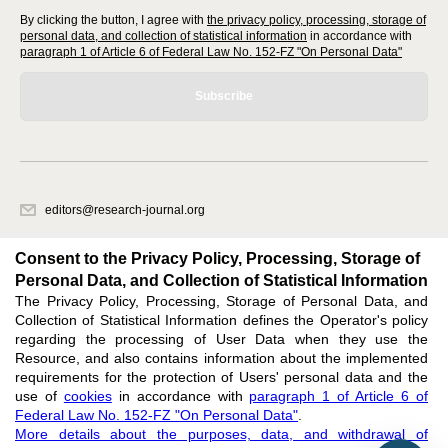
By clicking the button, I agree with
the privacy policy, processing, storage of
personal data, and collection of statistical information
in accordance with
paragraph 1 of Article 6 of Federal Law No. 152-FZ "On Personal Data"
Subscribe
editors@research-journal.org
620066, Sverdlovsk region, Yekaterinburg, st. Akademicheskaya, 11A,
office 1
Consent to the Privacy Policy, Processing, Storage of
Personal Data, and Collection of Statistical Information
The Privacy Policy, Processing, Storage of Personal Data, and
Feedback
Collection of Statistical Information defines the Operator's policy
regarding the processing of User Data when they use the
Resource, and also contains information about the implemented
requirements for the protection of Users' personal data and the
use of
cookies
in accordance with
paragraph 1 of Article 6 of
Federal Law No. 152-FZ "On Personal Data"
.
Support
:
editors@research-journal.org
More details about the purposes, data, and withdrawal of
ISSN 2227-6017 (ONLINE),
ISSN 2303-9868 (PRINT),
DOI: 10.60797/IRJ.2227-6017,