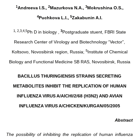
1
2
3
Andreeva
I
.
S
.,
Mazurkova
N
.
A
.,
Mokrushina
O
.
S
.,
4
5
Puchkova
L
.
I
.,
Zakabunin
A
.
I
.
1, 2,3,4,5
3
Ph D in biology ,
Postgraduate stuent, FBRI State
Research Center of Virology and Biotechnology “Vector”,
5
Koltsovo, Novosibirsk region, Russia;
Institute of Chemical
Biology and Functional Medicine SB RAS, Novosibirsk, Russia
BACILLUS THURINGIENSIS STRAINS SECRETING
METABOLITES INHIBIT THE REPLICATION OF HUMAN
INFLUENZA VIRUS A/AICHI/2/68 (H3N2) AND AVIAN
INFLUENZA VIRUS A/CHICKEN/KURGAN/05/2005
Abstract
The possibility of inhibiting the replication of human influenza