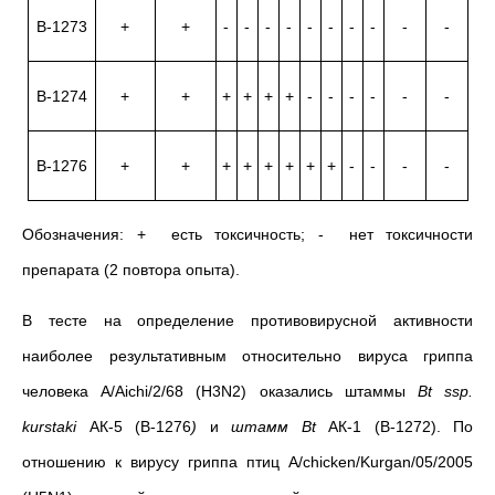
В-1273
+
+
-
-
-
-
-
-
-
-
-
-
В-1274
+
+
+
+
+
+
-
-
-
-
-
-
В-1276
+
+
+
+
+
+
+
+
-
-
-
-
Обозначения: + есть токсичность; - нет токсичности
препарата (2 повтора опыта).
В тесте на определение противовирусной активности
наиболее результативным относительно вируса гриппа
человека A/Aichi/2/68 (H3N2) оказались штаммы
Bt
ssp
.
kurstaki
АК-5
(В-1276
)
и
штамм
Bt
АК-1
(В-1272). По
отношению к вирусу гриппа птиц A/chicken/Kurgan/05/2005