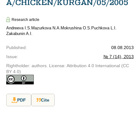
A/CHICKEN/KURGAN/05/2005
Research article
Andreeva I.S.
Mazurkova N.A.
Mokrushina O.S.
Puchkova L.I.
Zakabunin A.I.
Published
:
08.08.2013
Issue
:
№ 7 (14), 2013
Rightholder: authors. License: Attribution 4.0 International (CC
BY 4.0)
PDF
Cite