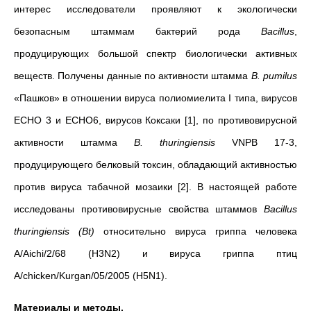
интерес исследователи проявляют к экологически
безопасным штаммам бактерий рода
Bacillus
,
продуцирующих большой спектр биологически активных
веществ. Получены данные по активности штамма
В. pumilus
«Пашков» в отношении вируса полиомиелита I типа, вирусов
ECHO 3 и ECHO6, вирусов Коксаки [1], по противовирусной
активности штамма
B. thuringiensis
VNPB 17-3,
продуцирующего белковый токсин, обладающий активностью
против вируса табачной мозаики [2]. В настоящей работе
исследованы противовирусные свойства штаммов
Bacillus
thuringiensis
(
Bt
)
относительно вируса гриппа человека
A/Aichi/2/68 (H3N2) и вируса гриппа птиц
A/chicken/Kurgan/05/2005 (H5N1).
Материалы и методы.