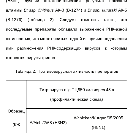
(H5N1) лучший антагонистический результат показали
штаммы
Bt
ssp
.
finitimus
АК-3
(В-1274) и
Bt
ssp
.
kurstaki
АК-5
(В-1276) (таблица 2). Следует отметить также, что
исследуемые препараты обладали выраженной РНК-азной
активностью, что может явиться одной из причин подавления
ими размножения РНК-содержащих вирусов, к которым
относятся вирусы гриппа.
Таблица 2. Противовирусная активность препаратов
Титр вируса в lg ТЦД50 /мл через 48 ч
(профилактическая схема)
Образец
A/chicken/Kurgan/05/2005
A/Aichi/2/68 (H3N2)
(КЖ
(H5N1)