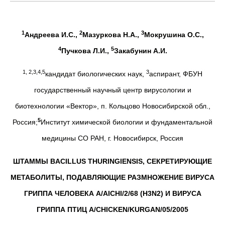
1
2
3
Андреева И.С.,
Мазуркова Н.А.,
Мокрушина О.С.,
4
5
Пучкова Л.И.,
Закабунин А.И.
1, 2,3,4,5
3
кандидат биологических наук,
аспирант, ФБУН
государственный научный центр вирусологии и
биотехнологии «Вектор», п. Кольцово Новосибирской обл.,
5
Россия;
Институт химической биологии и фундаментальной
медицины СО РАН, г. Новосибирск, Россия
ШТАММЫ BACILLUS THURINGIENSIS, СЕКРЕТИРУЮЩИЕ
МЕТАБОЛИТЫ, ПОДАВЛЯЮЩИЕ РАЗМНОЖЕНИЕ ВИРУСА
ГРИППА ЧЕЛОВЕКА A/AICHI/2/68 (H3N2) И ВИРУСА
ГРИППА ПТИЦ A/CHICKEN/KURGAN/05/2005