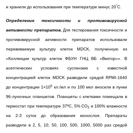
°
и хранили до использования при температуре минус 20
С.
Определение токсичности и противовирусной
активности
препаратов.
Для тестирования токсичности и
противовирусной активности препаратов использовали
перевиваемую культуру клеток MDCK, полученную из
«Коллекции культур клеток ФБУН ГНЦ ВБ «Вектор»». В
асептических условиях суспензию с известной
концентрацией клеток MDCK разводили средой RPMI-1640
5
до концентрации 1×10
кл./мл и по 100 мкл вносили в лунки
96-луночных планшетов. Планшеты с клетками помещали в
термостат при температуре 37ºC, 5% СО
и 100% влажности
2
на 2-3 суток до образования монослоя. Препараты
разводили в 2, 5, 10, 50, 100, 500, 1000, 5000 раз средой