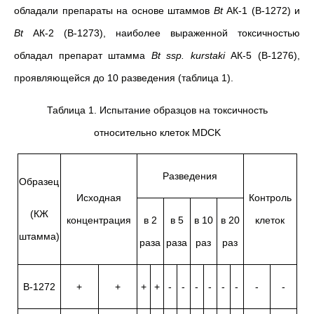
обладали препараты на основе штаммов
Bt
АК-1
(В-1272)
и
Bt
АК-2 (В-1273), наиболее выраженной токсичностью
обладал препарат штамма
Bt
ssp
.
kurstaki
АК-5
(В-1276),
проявляющейся до 10 разведения (таблица 1).
Таблица 1. Испытание образцов на токсичность
относительно клеток MDCK
Разведения
Образец
Исходная
Контроль
(КЖ
концентрация
в 2
в 5
в 10
в 20
клеток
штамма)
раза
раза
раз
раз
В-1272
+
+
+
+
-
-
-
-
-
-
-
-