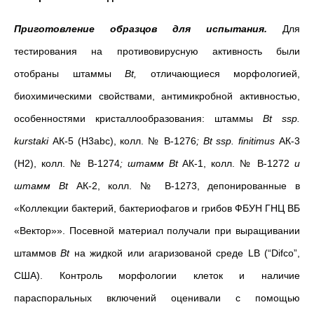
Приготовление образцов для испытания.
Для
тестирования на противовирусную активность были
отобраны штаммы
Bt,
отличающиеся морфологией,
биохимическими свойствами, антимикробной активностью,
особенностями кристаллообразования: штаммы
Bt
ssp
.
kurstaki
АК-5 (Н3abc),
колл. № В-1276
;
Bt
ssp
.
finitimus
АК-3
(Н2),
колл. № В-1274
; штамм
Bt
АК-1,
колл. № В-1272
и
штамм
Bt
АК-2, колл. № В-1273, депонированные в
«Коллекции бактерий, бактериофагов и грибов ФБУН ГНЦ ВБ
«Вектор»». Посевной материал
получали при выращивании
штаммов
Bt
на жидкой или агаризованой среде LВ (“Difco”,
США). Контроль морфологии клеток и наличие
параспоральных включений оценивали с помощью