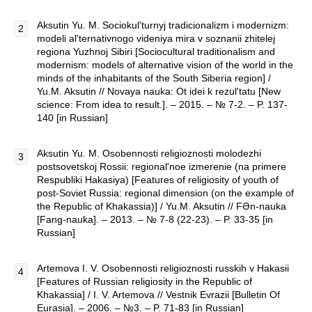
Aksutin Yu. M. Sociokul'turnyj tradicionalizm i modernizm:
modeli al'ternativnogo videniya mira v soznanii zhitelej
regiona Yuzhnoj Sibiri [Sociocultural traditionalism and
modernism: models of alternative vision of the world in the
minds of the inhabitants of the South Siberia region] /
Yu.M. Aksutin // Novaya nauka: Ot idei k rezul'tatu [New
science: From idea to result.]. – 2015. – № 7-2. – P. 137-
140 [in Russian]
Aksutin Yu. M. Osobennosti religioznosti molodezhi
postsovetskoj Rossii: regional'noe izmerenie (na primere
Respubliki Hakasiya) [Features of religiosity of youth of
post-Soviet Russia: regional dimension (on the example of
the Republic of Khakassia)] / Yu.M. Aksutin // FӘn-nauka
[Fang-nauka]. – 2013. – № 7-8 (22-23). – P. 33-35 [in
Russian]
Artemova I. V. Osobennosti religioznosti russkih v Hakasii
[Features of Russian religiosity in the Republic of
Khakassia] / I. V. Artemova // Vestnik Еvrazii [Bulletin Of
Eurasia]. – 2006. – №3. – P. 71-83 [in Russian]