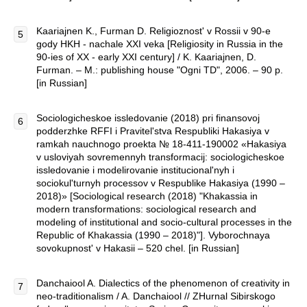
Kaariajnen K., Furman D. Religioznost' v Rossii v 90-e
gody HKH - nachale XXI veka [Religiosity in Russia in the
90-ies of XX - early XXI century] / K. Kaariajnen, D.
Furman. – M.: publishing house "Ogni TD", 2006. – 90 p.
[in Russian]
Sociologicheskoe issledovanie (2018) pri finansovoj
podderzhke RFFI i Pravitel'stva Respubliki Hakasiya v
ramkah nauchnogo proekta № 18-411-190002 «Hakasiya
v usloviyah sovremennyh transformacij: sociologicheskoe
issledovanie i modelirovanie institucional'nyh i
sociokul'turnyh processov v Respublike Hakasiya (1990 –
2018)» [Sociological research (2018) "Khakassia in
modern transformations: sociological research and
modeling of institutional and socio-cultural processes in the
Republic of Khakassia (1990 – 2018)"]. Vyborochnaya
sovokupnost' v Hakasii – 520 chel. [in Russian]
Danchaiool A. Dialectics of the phenomenon of creativity in
neo-traditionalism / A. Danchaiool // ZHurnal Sibirskogo