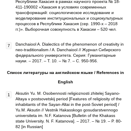
Республики Хакасия в рамках научного проекта № 18-
411-190002 «Хакасия в условиях современных
трансформаций: социологическое исследование и
моделирование институциональных и социокультурных
процессов в Республике Хакасия (сер. 1990-х – 2018
гг.)». Выборочная совокупность в Хакасии – 520 чел.
Danchaiool A. Dialectics of the phenomenon of creativity in
neo-traditionalism / A. Danchaiool // Журнал Сибирского
федерального университета. Серия: Гуманитарные
науки. – 2017. – Т. 10. – № 7. – С. 950-956.
Список литературы на английском языке /
References
in
English
Aksutin Yu. M. Osobennosti religioznosti zhitelej Sayano-
Altaya v postsovetskij period [Features of religiosity of the
inhabitants of the Sayan-Altai in the post-Soviet period] /
Yu.M. Aksutin // Vestnik Hakasskogo gosudarstvennogo
universiteta im. N.F. Katanova [Bulletin of the Khakass
state University. N. F. Katanova]. – 2017. – № 19. – P. 80-
82 [in Russian]