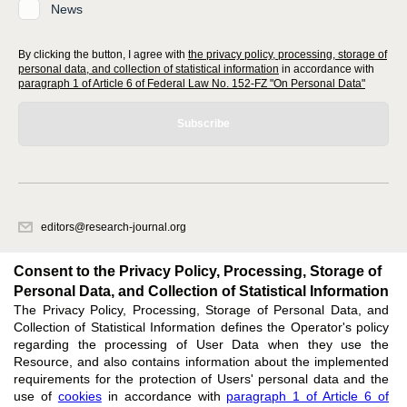
News
By clicking the button, I agree with
the privacy policy, processing, storage of
personal data, and collection of statistical information
in accordance with
paragraph 1 of Article 6 of Federal Law No. 152-FZ "On Personal Data"
Subscribe
editors@research-journal.org
620066, Sverdlovsk region, Yekaterinburg, st. Akademicheskaya, 11A,
office 1
Consent to the Privacy Policy, Processing, Storage of
Personal Data, and Collection of Statistical Information
The Privacy Policy, Processing, Storage of Personal Data, and
Feedback
Collection of Statistical Information defines the Operator's policy
regarding the processing of User Data when they use the
Resource, and also contains information about the implemented
requirements for the protection of Users' personal data and the
use of
cookies
in accordance with
paragraph 1 of Article 6 of