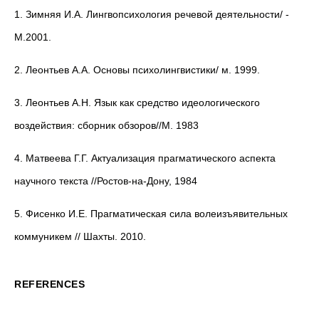
1​. Зимняя И.А. Лингвопсихология речевой деятельности/ -
М.2001.
2.​ Леонтьев А.А. Основы психолингвистики/ м. 1999.
3.​ Леонтьев А.Н. Язык как средство идеологического
воздействия: сборник обзоров//М. 1983
4.​ Матвеева Г.Г. Актуализация прагматического аспекта
научного текста //Ростов-на-Дону, 1984
5.​ Фисенко И.Е. Прагматическая сила волеизъявительных
коммуникем // Шахты. 2010.
REFERENCES