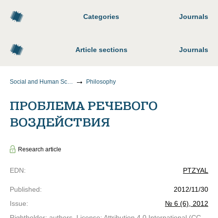
Categories
Journals
Article sections
Journals
Social and Human Sciences
Philosophy
ПРОБЛЕМА РЕЧЕВОГО
ВОЗДЕЙСТВИЯ
Research article
EDN
:
PTZYAL
Published
:
2012/11/30
Issue
:
№ 6 (6), 2012
Rightholder: authors. License: Attribution 4.0 International (CC