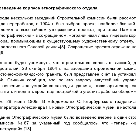
озведение корпуса этнографического отдела.
 ходе нескольких заседаний Строительной комиссии были рассмот
яда переработок, в 1904 г. был выбран проект, наиболее близкий
оложил о высочайшем утверждении проекта, при этом Памятн
тнографический - в сокращенном, «ограничивая лишь лицевым кор
вора, примыкающим к существующему художественному отделу, 
араллельного Садовой улице»[8]. Сокращение проекта отражено на 
[9].
местно будет упомянуть, что строительство велось с высокой, 
троителей. 28 октября 1904 г. на заседании строительной коми
осточно-финляндского гранита, был представлен счёт за установл
.Ф. Свиньин сообщил, что по его запросу августейший упра
азрешение «на устройство закладки здания», также архитектор «
вятить и поднять крест над постройкой и угостить рабочих обедом»[
же 28 июня 1905г. В «Ведомостях С.Петербургского градонач
мператора Александра III, новый Этнографический музей, в настоящ
дание Этнографического музея было возведено вчерне в один стро
омиссии №87 за указанный год сообщалось, что «теперь кир
нструкций».[13]