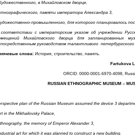
 Художественного, в Михайловском дворце,
Этнографического, памяти императора Александра 3,
Художественно-промышленного, для которого планировалось пос
 соответствии с императорским указом об учреждении Русск
омещений Михайловского дворца для запланированных м
епосредственным руководством талантливого петербургского 
лючевые слова:
История, строительство, память.
Fartukova
L
ORCID: 0000-0001-6970-4098, Russ
RUSSIAN ETHNOGRAPHIC MUSEUM
–
MUS
rspective plan of the Russian Museum assumed the device 3 departm
rt in the Mikhailovsky Palace,
thnography, the memory of Emperor Alexander 3,
ndustrial art for which it was planned to construct a new building.