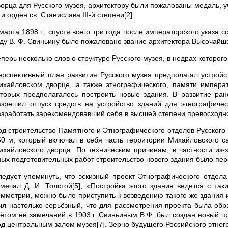
ворца для Русского музея, архитектору были пожалованы медаль, 
I и орден св. Станислава III-й степени[2].
марта 1898 г., спустя всего три года после императорского указа 
оду В. Ф. Свиньину было пожаловано звание архитектора Высочайше
еперь несколько слов о структуре Русского музея, в недрах которо
ерспективный план развития Русского музея предполагал устройст
ихайловском дворце, а также этнографического, памяти императ
оторых предполагалось построить новые здания. В развитие ран
азрешил отпуск средств на устройство зданий для этнографичес
азработать зарекомендовавший себя в высшей степени превосходно
од строительство Памятного и Этнографического отделов Русского
50 м, который включал в себя часть территории Михайловского с
ихайловского дворца. По техническим причинам, в частности из-
ных подготовительных работ строительство нового здания было пер
ледует упоминуть, что эскизный проект Этнографического отдела
тмечал Д. И. Толстой[5], «Постройка этого здания ведется с та
имметрии, можно было приступить к возведению такого же здания и
ыл настолько серьёзный, что для рассмотрения проекта была обр
чётом её замечаний в 1903 г. Свиньиным В.Ф. был создан новый пр
од центральным залом музея[7]. Зерно будущего Российского этно