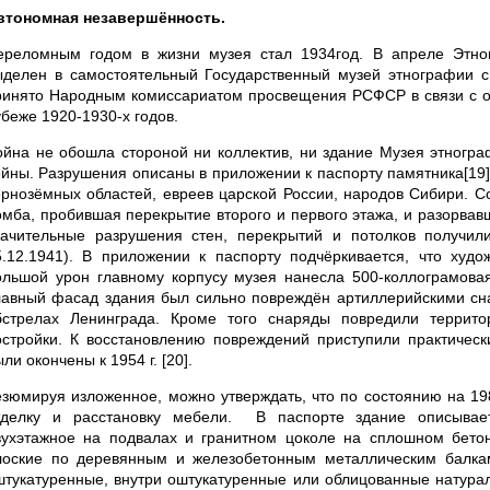
втономная незавершённость.
ереломным годом в жизни музея стал 1934год. В апреле Этног
ыделен в самостоятельный Государственный музей этнографии 
ринято Народным комиссариатом просвещения РСФСР в связи с об
убеже 1920-1930-х годов.
ойна не обошла стороной ни коллектив, ни здание Музея этногра
ойны. Разрушения описаны в приложении к паспорту памятника[19]
ернозёмных областей, евреев царской России, народов Сибири. С
омба, пробившая перекрытие второго и первого этажа, и разорвав
начительные разрушения стен, перекрытий и потолков получи
5.12.1941). В приложении к паспорту подчёркивается, что ху
ольшой урон главному корпусу музея нанесла 500-коллограмова
лавный фасад здания был сильно повреждён артиллерийскими сна
бстрелах Ленинграда. Кроме того снаряды повредили террито
остройки. К восстановлению повреждений приступили практическ
ли окончены к 1954 г. [20].
езюмируя изложенное, можно утверждать, что по состоянию на 19
тделку и расстановку мебели. В паспорте здание описываетс
вухэтажное на подвалах и гранитном цоколе на сплошном бет
лоские по деревянным и железобетонным металлическим балка
штукатуренные, внутри оштукатуренные или облицованные натур