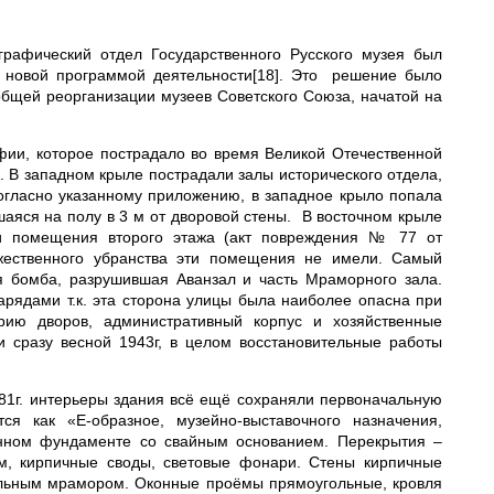
рафический отдел Государственного Русского музея был
с новой программой деятельности[18]. Это решение было
щей реорганизации музеев Советского Союза, начатой на
фии, которое пострадало во время Великой Отечественной
. В западном крыле пострадали залы исторического отдела,
огласно указанному приложению, в западное крыло попала
шаяся на полу в 3 м от дворовой стены. В восточном крыле
ли помещения второго этажа (акт повреждения № 77 от
дожественного убранства эти помещения не имели. Самый
я бомба, разрушившая Аванзал и часть Мраморного зала.
рядами т.к. эта сторона улицы была наиболее опасна при
рию дворов, административный корпус и хозяйственные
и сразу весной 1943г, в целом восстановительные работы
81г. интерьеры здания всё ещё сохраняли первоначальную
я как «Е-образное, музейно-выставочного назначения,
онном фундаменте со свайным основанием. Перекрытия –
м, кирпичные своды, световые фонари. Стены кирпичные
альным мрамором. Оконные проёмы прямоугольные, кровля