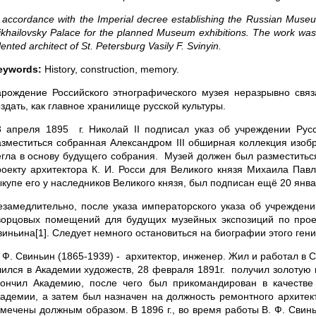
 accordance with the Imperial decree establishing the Russian Museu
khailovsky Palace for the planned Museum exhibitions. The work was c
lented architect of St. Petersburg Vasily F. Svinyin.
eywords:
History, construction, memory.
арождение Российского этнографического музея неразрывно связ
здать, как главное хранилище русской культуры.
3 апреля 1895 г. Николай II подписал указ об учреждении Русс
азместиться собранная Александром III обширная коллекция изобр
егла в основу будущего собрания. Музей должен был разместиться
роекту архитектора К. И. Росси для Великого князя Михаила Павло
ыкупе его у наследников Великого князя, был подписан ещё 20 янва
езамедлительно, после указа императорского указа об учреждении
ворцовых помещений для будущих музейных экспозиций по прое
виньина[1]. Следует немного остановиться на биографии этого гени
. Ф. Свиньин (1865-1939) - архитектор, инженер. Жил и работал в
чился в Академии художеств, 28 февраля 1891г. получил золотую 
кончил Академию, после чего был прикомандирован в качест
кадемии, а затем был назначен на должность ремонтного архитект
тмечены должным образом. В 1896 г., во время работы В. Ф. Свин