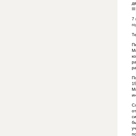
д
II
7 
г
Т
П
М
к
р
р
П
1
М
и
С
о
с
б
у
п