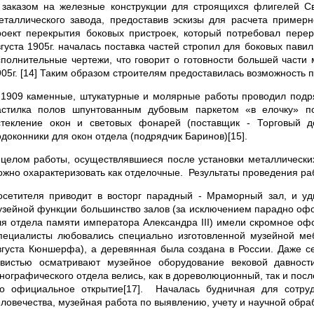
 заказом на железные конструкции для строящихся флигелей Св
еталлического завода, предоставив эскизы для расчета примерн
роект перекрытия боковых пристроек, который потребовал перер
вгуста 1905г. началась поставка частей стропил для боковых павил
сполнительные чертежи, что говорит о готовности большей части
905г. [14] Таким образом строителям предоставилась возможность 
 1909 каменные, штукатурные и молярные работы проводил подря
астилка полов шпунтованным дубовым паркетом «в елочку» по
стекление окон и световых фонарей (поставщик - Торговый 
одоконники для окон отдела (подрядчик Баринов)[15].
 целом работы, осуществлявшиеся после установки металлических 
ожно охарактеризовать как отделочные. Результаты проведения р
осетителя приводит в восторг парадный - Мраморный зал, и уди
узейной функции большинство залов (за исключением парадно оф
ля отдела памяти императора Александра III) имели скромное оф
пециалисты любовались специально изготовленной музейной ме
вгуста Кюншерфа), а деревянная была создана в России. Даже се
авистью осматривают музейное оборудование вековой давност
тнографического отдела велись, как в дореволюционный, так и посл
го официальное открытие[17]. Началась будничная для сотр
еловечества, музейная работа по выявлению, учету и научной обра