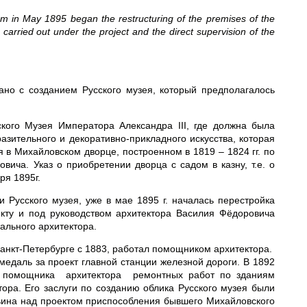
m in May 1895 began the restructuring of the premises of the
arried out under the project and the direct supervision of the
ано с созданием Русского музея, который предполагалось
кого Музея Императора Александра III, где должна была
азительного и декоративно-прикладного искусства, которая
 в Михайловском дворце, построенном в 1819 – 1824 гг. по
вича. Указ о приобретении дворца с садом в казну, т.е. о
ря 1895г.
 Русского музея, уже в мае 1895 г. началась перестройка
кту и под руководством архитектора Василия Фёдоровича
ального архитектора.
 Санкт-Петербурге с 1883, работал помощником архитектора.
медаль за проект главной станции железной дороги. В 1892
ве помощника архитектора ремонтных работ по зданиям
ора. Его заслуги по созданию облика Русского музея были
ьина над проектом приспособ­ления бывшего Михайловского