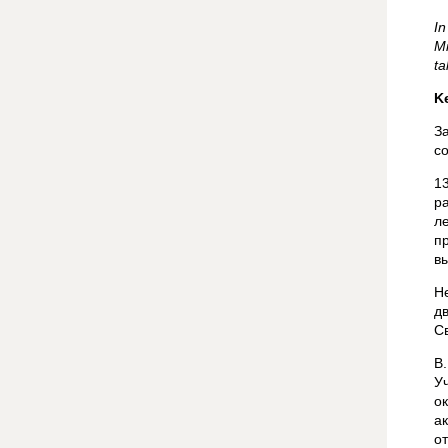
In
Mi
ta
K
З
со
1
р
л
п
в
Н
д
С
В
У
о
а
о