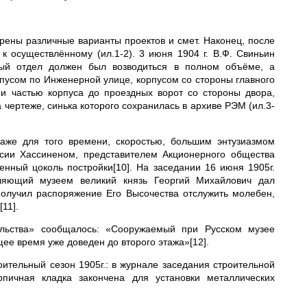
рены различные варианты проектов и смет. Наконец, после
 к осуществлённому (ил.1-2). 3 июня 1904 г. В.Ф. Свиньин
ый отдел должен был возводиться в полном объёме, а
пусом по Инженерной улице, корпусом со стороны главного
и частью корпуса до проездных ворот со стороны двора,
чертеже, синька которого сохранилась в архиве РЭМ (ил.3-
даже для того времени, скоростью, большим энтузиазмом
ссии Хассиненом, представителем Акционерного общества
енный цоколь постройки[10]. На заседании 16 июня 1905г.
вляющий музеем великий князь Георгий Михайлович дал
получил распоряжение Его Высочества отслужить молебен,
11].
альства» сообщалось: «Сооружаемый при Русском музее
ее время уже доведен до второго этажа»[12].
ительный сезон 1905г.: в журнале заседания строительной
пичная кладка закончена для установки металлических