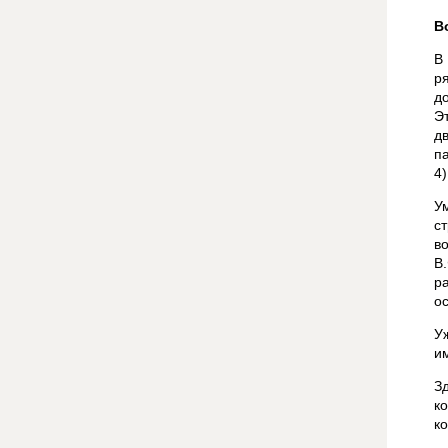
В
В
р
д
Э
д
п
4)
У
с
в
В
р
ос
У
и
З
к
ко