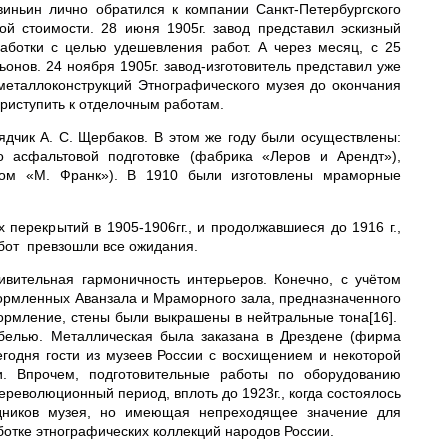
иньин лично обратился к компании Санкт-Петербургского
ой стоимости. 28 июня 1905г. завод представил эскизный
аботки с целью удешевления работ. А через месяц, с 25
ьонов. 24 ноября 1905г. завод-изготовитель представил уже
 металлоконструкций Этнографического музея до окончания
приступить к отделочным работам.
дчик А. С. Щербаков. В этом же году были осуществлены:
 асфальтовой подготовке (фабрика «Леров и Арендт»),
дом «М. Франк»). В 1910 были изготовлены мраморные
перекрытий в 1905-1906гг., и продолжавшиеся до 1916 г.,
абот превзошли все ожидания.
вительная гармоничность интерьеров. Конечно, с учётом
ормленных Аванзала и Мраморного зала, предназначенного
ормление, стены были выкрашены в нейтральные тона[16].
белью. Металлическая была заказана в Дрездене (фирма
годня гости из музеев России с восхищением и некоторой
и. Впрочем, подготовительные работы по оборудованию
ереволюционный период, вплоть до 1923г., когда состоялось
удников музея, но имеющая непреходящее значение для
ботке этнографических коллекций народов России.