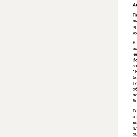
А
П
в
п
р
В
в
ч
б
з
1
б
Г
о
п
бы
Р
о
д
п
о