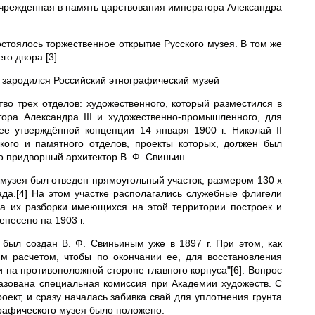
учрежденная в память царствования императора Александра
состоялось торжественное открытие Русского музея. В том же
го двора.[3]
го зародился Российский этнографический музей
во трех отделов: художественного, который разместился в
ора Александра III и художественно-промышленного, для
ее утверждённой концепции 14 января 1900 г. Николай II
кого и памятного отделов, проекты которых, должен был
 придворный архитектор В. Ф. Свиньин.
 музея был отведен прямоугольный участок, размером 130 х
ада.[4] На этом участке располагались служебные флигели
за их разборки имеющихся на этой территории построек и
енесено на 1903 г.
 был создан В. Ф. Свиньиным уже в 1897 г. При этом, как
ким расчетом, чтобы по окончании ее, для восстановления
 на противоположной стороне главного корпуса"[6]. Вопрос
азована специальная комиссия при Академии художеств. С
оект, и сразу началась забивка свай для уплотнения грунта
графического музея было положено.