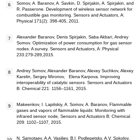
Somov, A. Baranov, A. Savkin, D. Spirjakin, A. Spirjakin, and
R. Passerone. Development of wireless sensor network for
combustible gas monitoring. Sensors and Actuators, A:
Physical 171(2): 398-405, 2011.
Alexander Baranov, Denis Spirjakin, Saba Akbari, Andrey
Somov. Optimization of power consumption for gas sensor
nodes: A survey. Sensors and Actuators, A: Physical
233:279-289,2015.
Andrey Somov, Alexander Baranov, Alexey Suchkov, Alexey
Karelin, Sergey Mironov, Elena Karpova. Improving
interoperability of catalytic sensors. Sensors and Actuators
B: Chemical 221: 1156–1161, 2015.
Makeenkov, I. Lapitskiy, A. Somov, A. Baranov, Flammable
gases and vapors of flammable liquids: Monitoring with
infrared sensor node, Sensors and Actuators B: Chemical.
209: 1102–1107, 2015.
N. Samotaev, A.A. Vasiliev, B.I. Podlepetsky, A.V. Sokolov,