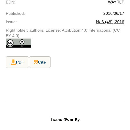
EDN
:
WAYRLP
Published
:
2016/06/17
Issue
:
№ 6 (48), 2016
Rightholder: authors. License: Attribution 4.0 International (CC
BY 4.0)
PDF
Cite
Тхань
Фонг
Ку