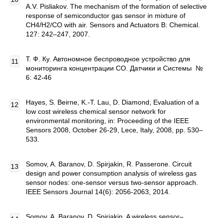
A.V. Pisliakov. The mechanism of the formation of selective
response of semiconductor gas sensor in mixture of
CH4/H2/CO with air. Sensors and Actuators B: Chemical.
127: 242–247, 2007.
Т. Ф. Ку. Автономное беспроводное устройство для
мониторинга концентрации СО. Датчики и Системы №
6: 42-46
Hayes, S. Beirne, K.-T. Lau, D. Diamond, Evaluation of a
low cost wireless chemical sensor network for
environmental monitoring, in: Proceeding of the IEEE
Sensors 2008, October 26-29, Lece, Italy, 2008, pp. 530–
533.
Somov, A. Baranov, D. Spirjakin, R. Passerone. Circuit
design and power consumption analysis of wireless gas
sensor nodes: one-sensor versus two-sensor approach.
IEEE Sensors Journal 14(6): 2056-2063, 2014.
Somov, A. Baranov, D. Spirjakin. A wireless sensor–