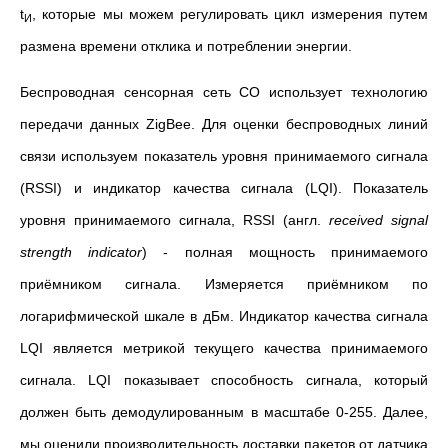
t
, которые мы можем регулировать цикл измерения путем
И
размена времени отклика и потреблении энергии.
Беспроводная сенсорная сеть СО использует технологию
передачи данных ZigBee. Для оценки беспроводных линий
связи используем показатель уровня принимаемого сигнала
(RSSI) и индикатор качества сигнала (LQI). Показатель
уровня принимаемого сигнала, RSSI (англ.
received
signal
strength
indicator
) - полная мощность принимаемого
приёмником сигнала. Измеряется приёмником по
логарифмической шкале в дБм. Индикатор качества сигнала
LQI является метрикой текущего качества принимаемого
сигнала. LQI показывает способность сигнала, который
должен быть демодулированным в масштабе 0-255. Далее,
мы оценили производительность доставки пакетов от датчика