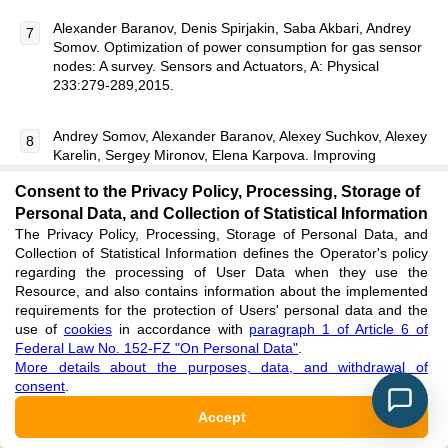
Alexander Baranov, Denis Spirjakin, Saba Akbari, Andrey
Somov. Optimization of power consumption for gas sensor
nodes: A survey. Sensors and Actuators, A: Physical
233:279-289,2015.
Andrey Somov, Alexander Baranov, Alexey Suchkov, Alexey
Karelin, Sergey Mironov, Elena Karpova. Improving
interoperability of catalytic sensors. Sensors and Actuators
Consent to the Privacy Policy, Processing, Storage of
B: Chemical 221: 1156–1161, 2015.
Personal Data, and Collection of Statistical Information
The Privacy Policy, Processing, Storage of Personal Data, and
Makeenkov, I. Lapitskiy, A. Somov, A. Baranov, Flammable
Collection of Statistical Information defines the Operator's policy
gases and vapors of flammable liquids: Monitoring with
regarding the processing of User Data when they use the
infrared sensor node, Sensors and Actuators B: Chemical.
Resource, and also contains information about the implemented
209: 1102–1107, 2015.
requirements for the protection of Users' personal data and the
use of
cookies
in accordance with
paragraph 1 of Article 6 of
Federal Law No. 152-FZ "On Personal Data"
.
N. Samotaev, A.A. Vasiliev, B.I. Podlepetsky, A.V. Sokolov,
More details about the purposes, data, and withdrawal of
A.V. Pisliakov. The mechanism of the formation of selective
consent
.
response of semiconductor gas sensor in mixture of
CH4/H2/CO with air. Sensors and Actuators B: Chemical.
Accept
127: 242–247, 2007.