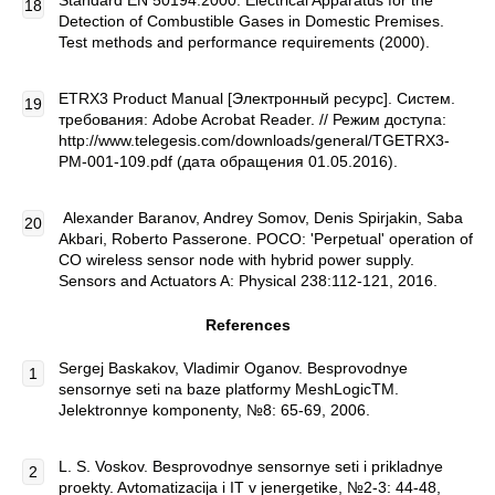
Standard EN 50194:2000: Electrical Apparatus for the
Detection of Combustible Gases in Domestic Premises.
Test methods and performance requirements (2000).
ETRX3 Product Manual [Электронный ресурс]. Систем.
требования: Adobe Acrobat Reader. // Режим доступа:
http://www.telegesis.com/downloads/general/TGETRX3-
PM-001-109.pdf (дата обращения 01.05.2016).
Alexander Baranov, Andrey Somov, Denis Spirjakin, Saba
Akbari, Roberto Passerone. POCO: 'Perpetual' operation of
CO wireless sensor node with hybrid power supply.
Sensors and Actuators A: Physical 238:112-121, 2016.
References
Sergej Baskakov, Vladimir Oganov. Besprovodnye
sensornye seti na baze platformy MeshLogicTM.
Jelektronnye komponenty, №8: 65-69, 2006.
L. S. Voskov. Besprovodnye sensornye seti i prikladnye
proekty. Avtomatizacija i IT v jenergetike, №2-3: 44-48,