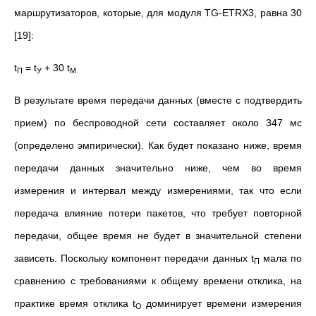
маршрутизаторов, которые, для модуля TG-ETRX3, равна 30
[19]:
t
= t
+ 30 t
П
У
М
В результате время передачи данных (вместе с подтвердить
прием) по беспроводной сети составляет около 347 мс
(определено эмпирически). Как будет показано ниже, время
передачи данных значительно ниже, чем во время
измерения и интервал между измерениями, так что если
передача влияние потери пакетов, что требует повторной
передачи, общее время не будет в значительной степени
зависеть. Поскольку компонент передачи данных t
мала по
П
сравнению с требованиями к общему времени отклика, на
практике время отклика t
доминирует времени измерения
О