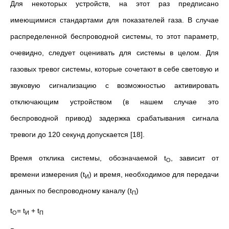
Для некоторых устройств, на этот раз предписано
имеющимися стандартами для показателей газа. В случае
распределенной беспроводной системы, то этот параметр,
очевидно, следует оценивать для системы в целом. Для
газовых тревог системы, которые сочетают в себе световую и
звуковую сигнализацию с возможностью активировать
отключающим устройством (в нашем случае это
беспроводной привод) задержка срабатывания сигнала
тревоги до 120 секунд допускается [18].
Время отклика системы, обозначаемой t
, зависит от
О
времени измерения (t
) и время, необходимое для передачи
И
данных по беспроводному каналу (t
)
П
t
= t
+ t
О
И
П