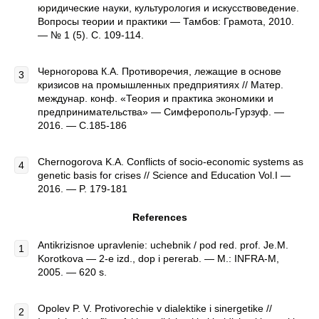
юридические науки, культурология и искусствоведение.
Вопросы теории и практики — Тамбов: Грамота, 2010.
— № 1 (5). C. 109-114.
Черногорова К.А. Противоречия, лежащие в основе
кризисов на промышленных предприятиях // Матер.
междунар. конф. «Теория и практика экономики и
предпринимательства» — Симферополь-Гурзуф. —
2016. — С.185-186
Chernogorova K.A. Conflicts of socio-economic systems as
genetic basis for crises // Science and Education Vol.I —
2016. — P. 179-181
References
Antikrizisnoe upravlenie: uchebnik / pod red. prof. Je.M.
Korotkova — 2-e izd., dop i pererab. — M.: INFRA-M,
2005. — 620 s.
Opolev P. V. Protivorechie v dialektike i sinergetike //