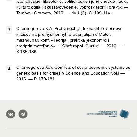
Istoricheskie, filosofskie, politicheskie i juridicheskie nauki,
kul'turologija i iskusstvovedenie. Voprosy teorii i praktiki —
Tambov: Gramota, 2010. — № 1 (5). C. 109-114.
Chernogorova K.A. Protivorechija, lezhashhie v osnove
krizisov na promyshlennyh predprijatijah // Mater.
mezhdunar. konf. «Teorija i praktika jekonomiki i
predprinimatel'stva» — Simferopol'-Gurzuf. — 2016. —
S.185-186
Chernogorova K.A. Conflicts of socio-economic systems as
genetic basis for crises // Science and Education Vol.I —
2016. — P. 179-181