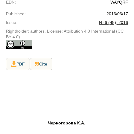
EDN
:
WAYQRF
Published
:
2016/06/17
Issue
:
№ 6 (48), 2016
Rightholder: authors. License: Attribution 4.0 International (CC
BY 4.0)
PDF
Cite
Черногорова К.А.