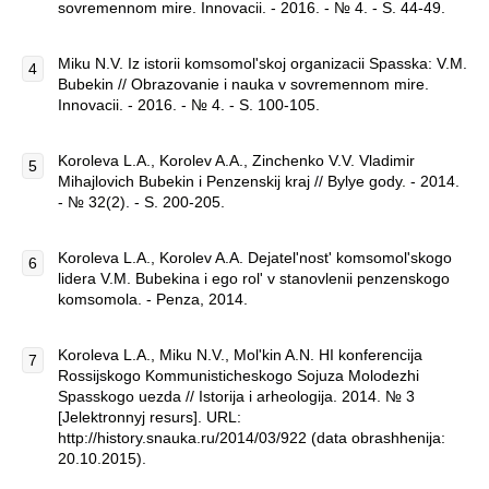
sovremennom mire. Innovacii. - 2016. - № 4. - S. 44-49.
Miku N.V. Iz istorii komsomol'skoj organizacii Spasska: V.M.
Bubekin // Obrazovanie i nauka v sovremennom mire.
Innovacii. - 2016. - № 4. - S. 100-105.
Koroleva L.A., Korolev A.A., Zinchenko V.V. Vladimir
Mihajlovich Bubekin i Penzenskij kraj // Bylye gody. - 2014.
- № 32(2). - S. 200-205.
Koroleva L.A., Korolev A.A. Dejatel'nost' komsomol'skogo
lidera V.M. Bubekina i ego rol' v stanovlenii penzenskogo
komsomola. - Penza, 2014.
Koroleva L.A., Miku N.V., Mol'kin A.N. HI konferencija
Rossijskogo Kommunisticheskogo Sojuza Molodezhi
Spasskogo uezda // Istorija i arheologija. 2014. № 3
[Jelektronnyj resurs]. URL:
http://history.snauka.ru/2014/03/922 (data obrashhenija:
20.10.2015).