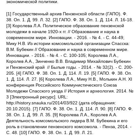
экономической политики.
[1] Государственный архив Пензенской области (ГАПО). Ф.
38. Оп. 1. Д. 99. Л. 32. [2] ГАПО. Ф. 38. Оп. 1. Д. 114. Л. 16-18.
[3] Королева Л.А. Политическое образование пензенской
молодежи в начале 1920-х гг. // Образование и наука в
современном мире. Инновации. - 2016. - № 4. - С. 44-49;
Мику Н.В. Из истории комсомольской организации Спасска:
В.М. Бубекин // Образование и наука в современном мире.
Инновации. - 2016. - № 4. - С. 100-105; Королева Л.А.,
Королев А.А., Зинченко В.В. Владимир Михайлович Бубекин
и Пензенский край // Былые годы. - 2014. - № 32(2). - С. 200-
205. [4] ГАПО. Ф. 38. Оп. 1. Д. 114. Л. 19. [5] ГАПО. Ф. 38. Оп.
1. Д. 114. Л. 27. [6] Королева Л.А., Мику Н.В., Молькин А.Н. ХI
конференция Российского Коммунистического Союза
Молодежи Спасского уезда // История и археология. 2014. №
3 [Электронный ресурс]. URL:
http://history.snauka.ru/2014/03/922 (дата обращения:
20.10.2015). [7] ГАПО. Ф. 38. Оп. 1. Д. 114. Л. 90. [8] ГАПО. Ф.
38. Оп. 1. Д. 99. Л. 35. [9] Королева Л.А., Королев А.А.
Деятельность комсомольского лидера В.М. Бубекина и его
роль в становлении пензенского комсомола. - Пенза, 2014. -
С. 48. [10] ГАПО. Ф. 38. Оп. 1. Д. 99. Л. 21.