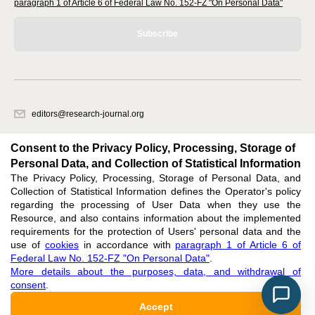
paragraph 1 of Article 6 of Federal Law No. 152-FZ "On Personal Data"
Subscribe
editors@research-journal.org
620066, Sverdlovsk region, Yekaterinburg, st. Akademicheskaya, 11A,
office 1
Consent to the Privacy Policy, Processing, Storage of
Personal Data, and Collection of Statistical Information
The Privacy Policy, Processing, Storage of Personal Data, and
Feedback
Collection of Statistical Information defines the Operator's policy
regarding the processing of User Data when they use the
Resource, and also contains information about the implemented
requirements for the protection of Users' personal data and the
use of
cookies
in accordance with
paragraph 1 of Article 6 of
Federal Law No. 152-FZ "On Personal Data"
.
Support
:
editors@research-journal.org
More details about the purposes, data, and withdrawal of
ISSN 2227-6017 (ONLINE),
ISSN 2303-9868 (PRINT),
DOI: 10.60797/IRJ.2227-6017,
consent
.
ЭЛ № ФС 77 - 80772
Accept
16+