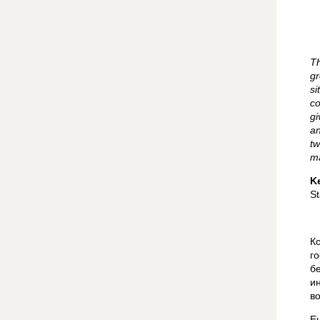
Th
gr
si
co
gi
an
tw
ma
K
St
К
г
б
и
во
Е