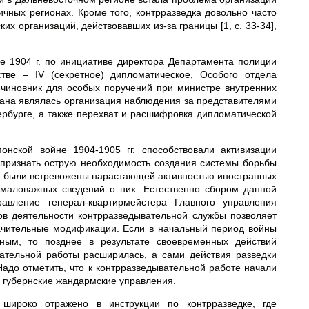
ичных регионах. Кроме того, контрразведка довольно часто
х организаций, действовавших из-за границы [1, с. 33-34],
е 1904 г. по инициативе директора Департамента полиции
ве – IV (секретное) дипломатическое, Особого отдела
чиновник для особых поручений при министре внутренних
гана являлась организация наблюдения за представителями
рбурге, а также перехват и расшифровка дипломатической
онской войне 1904-1905 гг. способствовали активизации
 признать острую необходимость создания системы борьбы
ые были встревожены нарастающей активностью иностранных
емаловажных сведений о них. Естественно сбором данной
авление генерал-квартирмейстера Главного управления
дов деятельности контрразведывательной службы позволяет
начительные модификации. Если в начальный период войны
ным, то позднее в результате своевременных действий
ательной работы расширилась, а сами действия разведки
Надо отметить, что к контрразведывательной работе начали
 губернские жандармские управления.
 широко отражено в инструкции по контрразведке, где