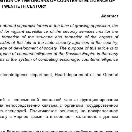
ITION OF THE ORGANS OF COUNTERINTELLIGENCE OF
Y TWENTIETH CENTURY
Abstract
ar abroad separatist forces in the face of growing opposition, the
for vigilant surveillance of the security services monitor the
of formation of the structure and formation of the organs of
ides of the fold of the state security agencies of the country,
tage of development of society. The purpose of this article is to
rgans of counterintelligence of the Russian Empire in the early
lems of the system of combating espionage, counter-intelligence
nterintelligence department, Head department of the General
йшей и непременной составной частью функционирования
ла непосредственно связана с органами государственной
ез спецслужб. Политическое решение, не подкрепленное
алу в мирное время, а в военное - халатность в данном
ии в Дальневосточном регионе встала проблема организации