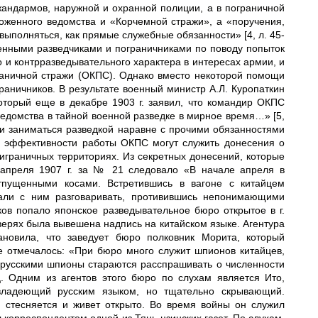
жандармов, наружной и охранной полиции, а в пограничной
оженного ведомства и «Корчемной стражи», а «поручения,
полняться, как прямые служебные обязанности» [4, л. 45-
оенными разведчиками и пограничниками по поводу попыток
и контрразведывательного характера в интересах армии, и
раничной стражи (ОКПС). Однако вместо некоторой помощи
аничников. В результате военный министр А.Л. Куропаткин
торый еще в декабре 1903 г. заявил, что командир ОКПС
едомства в тайной военной разведке в мирное время…» [5,
ажи заниматься разведкой наравне с прочими обязанностями
ом эффективности работы ОКПС могут служить донесения о
граничных территориях. Из секретных донесений, которые
8 апреля 1907 г. за № 21 следовало «В начале апреля в
тпущенными косами. Встретившись в вагоне с китайцем
али с ним разговаривать, противившись непонимающими
чиков попало японское разведывательное бюро открытое в г.
верях была вывешена надпись на китайском языке. Агентура
тановила, что заведует бюро полковник Морита, который
 отмечалось: «При бюро много служит шпионов китайцев,
 русскими шпионы стараются расспрашивать о численности
. Одним из агентов этого бюро по слухам является Ито,
владеющий русским языком, но тщательно скрывающий.
 стесняется и живет открыто. Во время войны он служил