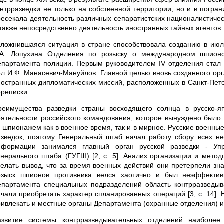
онтрразведки не только на собственной территории, но и в погран
ресекала деятельность различных сепаратистских националистически
 также непосредственно деятельность иностранных тайных агентов.
сложнившаяся ситуация в стране способствовала созданию в июл
.А. Лопухина Отделения по розыску о международном шпионст
епартамента полиции. Первым руководителем IV отделения стал 
ел И.Ф. Манасевич-Мануйлов. Главной целью вновь созданного ор
ностранных дипломатических миссий, расположенных в Санкт-Пете
ереписки.
реимущества разведки страны восходящего солнца в русско-яп
еятельности российского командования, которое вынуждено было
о шпионажем как в военное время, так и в мирное. Русские военн
азведок, поэтому Генеральный штаб начал работу сбору всех н
нформации занимался главный орган русской разведки - Упр
енерального штаба (ГУГШ) [2, с. 5]. Анализ организации и мето
делать вывод, что за время военных действий они претерпели з
озыск шпионов противника велся хаотично и был неэффектив
епартамента специальных подразделений область контрразведыв
ачали приобретать характер спланированных операций [3, с. 14]. 
ривлекать и местные органы Департамента (охранные отделения) и
азвитие системы контрразведывательных отделений наиболее