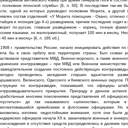
ереводчиком английского языка при армии генерала Ноги и состоял
н полковник японской службы» [6, л. 50]. В последствии так-же 
асти, одной из которых руководил полковник Морита, а другой
ыявлен состав отделений: «У Морита помощник - Окано, отлично г
итайцев и японцев (до 4-х) разведчиков, причем последние ходят в
оворит по-русски, главным разведчиком – кореец, точную фамил
усским языками, но малограмотный, получает 100 иен в месяц. Не
 40 иен в месяц» [6, л. 185 об.].
 1908 г. правительство России, начало инициировать действия по
зяла бы в свою орбиту всю территорию страны. Был созван р
частвовали представители МВД, Военно-морского, а также военно
одчинение контрразведки – при МВД или Военном министерстве [
езамедлительном создании постоянно действующих контрразведыва
жегодно проводились заседания старших адъютантов развед
аршавского, Виленского, Одесского и Киевского военных округов. 
нструкции по контрразведке, показавший, что офицеры шта
онтрразведывательного прикрытия. Преграду в данном аспект
ыработанные многими поколениями представления об офицерской 
опуститься» до так называемого «шпионства», которым в
омплектовавшийся армейскими и флотскими офицерами. Но эт
тановились изгоями, недостойными внимания, хотя они были д
андармских офицеров начала XX в. заканчивали военные и юнкерск
роисхождения и отсутствия средств распределялись в далекие пр