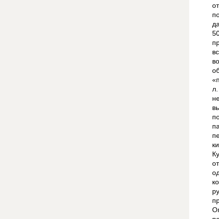
о
п
д
5
п
в
в
о
«
л
н
в
п
п
п
к
К
о
о
к
р
п
О