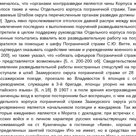
тмечалось, что «органами контрразведки являются чины Корпуса 
олосе также и чины Отдельного корпуса пограничной стражи, Там
аваемые Штабом округа перечисленным органам разведки должны вы
0]. Здесь явно прослеживается отголосок давней распри между в
ривлечения последних к выполнению поручений разведывательного 
стретили в целом поддержку руководства Отдельного корпуса пог
оенные попытались взвалить всю разведывательную работу на погр
братился за помощью к шефу Пограничной стражи С.Ю. Витте, ко
подтвердил оказывать содействие чинам и учреждениям военного в
. 200], но также указал, что «обязать офицеров Пограничной стр
е представляется возможным» [5, л. 200-200 об]. Свидетельств
ыявлении разведывательной работы иностранных спецслужб на при
оступали в штаб Заамурского округа пограничной стражи от 2
ассажирском поезде, проехало во Владивосток 6 японцев с о
ереводчиком, служащем в 3-й бригаде, японцы упорно не жел
итайского языка» [6, л.18]. В 1907 г. в поле зрения контрразвед
уанченцзы вход в которое посторонним был воспрещен, о чем на д
тдельного корпуса пограничной стражи Заамурского округа ус
дновременно является начальником полиции и жандармов. Так же
оторые ежедневно являются к Морита с докладом; при встречах с
усских войск и о личном характере русских начальствующих лиц
роживающий на ст. Куанченцзы в гостинице «Киев», хорошо 
пределенных занятий господин Ито не имеет, но в средствах не