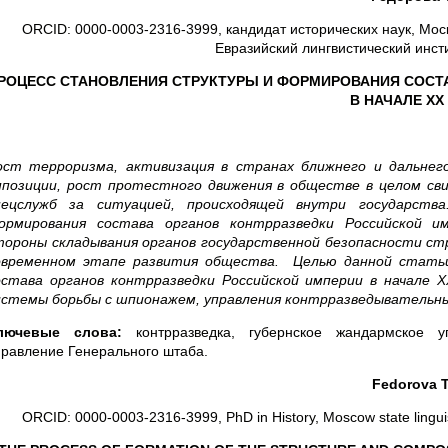
ORCID: 0000-0003-2316-3999, кандидат исторических наук, Мос
Евразийский лингвистический инсти
РОЦЕСС СТАНОВЛЕНИЯ СТРУКТУРЫ И ФОРМИРОВАНИЯ СОСТ
В НАЧАЛЕ ХХ
ост терроризма, активизация в странах ближнего и дальнег
ппозиции, рост протестного движения в обществе в целом с
пецслужб за ситуацией, происходящей внутри государств
ормирования состава органов контрразведки Российской 
тороны складывания органов государственной безопасности с
овременном этапе развития общества.
Целью данной стать
остава органов контрразведки Российской империи в начале 
истемы борьбы с шпионажем, управления контрразведывательн
лючевые слова:
контрразведка, губернское жандармское уп
правление Генерального штаба.
Fedorova T
ORCID: 0000-0003-2316-3999, PhD in History, Moscow state linguistic