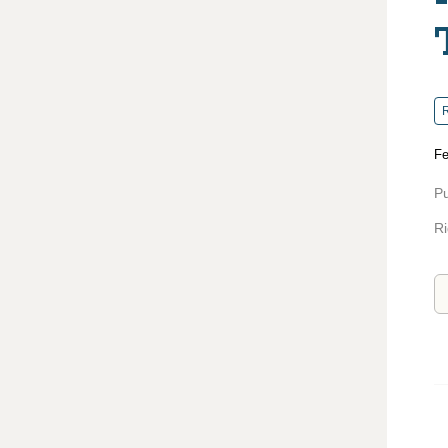
R
Fe
Pu
Ri