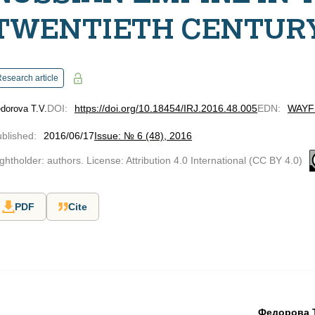
TWENTIETH CENTUR
esearch article
DOI
:
https://doi.org/10.18454/IRJ.2016.48.005
EDN
:
WAYF
dorova T.V.
blished
:
2016/06/17
Issue: № 6 (48), 2016
ghtholder: authors. License: Attribution 4.0 International (CC BY 4.0)
PDF
Cite
Федорова Т