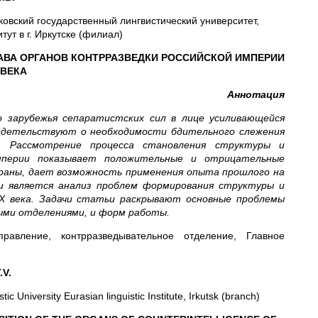
ковский государственный лингвистический университет,
тут в г. Иркутске (филиал)
АВА
ОРГАНОВ КОНТРРАЗВЕДКИ РОССИЙСКОЙ ИМПЕРИИ
 ВЕКА
Аннотация
о зарубежья сепаратистских сил в лице усиливающейся
видетельствуют о необходимости бдительного слежения
а. Рассмотрение процесса становления структуры и
империи показывает положительные и отрицательные
траны, дает возможность применения опыта прошлого на
и является анализ проблем
формирования структуры и
ХХ века. Задачи статьи раскрывают основные проблемы
ыми отделениями, и форм работы.
равление, контрразведывательное отделение, Главное
.V.
 University Eurasian linguistic Institute, Irkutsk (branch)