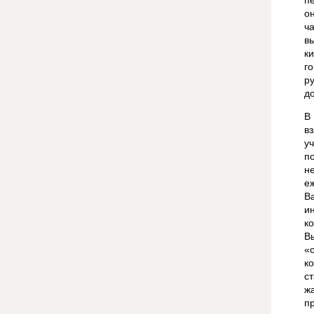
п
о
ч
в
к
г
р
до
В
в
у
п
н
е
В
и
к
В
«
к
с
ж
п