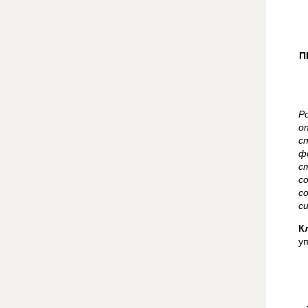
П
Р
о
с
ф
с
с
с
с
К
у