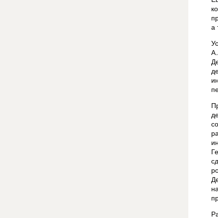
к
п
а
У
А
Д
д
и
п
П
д
с
р
и
Г
с
р
Д
н
п
Р