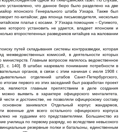
 корреспондентом одной из Тянь-цзинских газет. По слухам,
было установлено, что данное бюро было разделено на две
 майор японского Генерального штаба Уэхара. Также был
оворит по-китайски; два японца письмоводителя, несколько
 китайском платье с косами. У Уэхара помощник – Сугимото,
ию которого установить не удается, владеет японским и
сколько второстепенных разведчиков китайцев на жаловании
 поиску путей складывания системы контрразведки, которая
яд межведомственных комиссий, в деятельности которых
го министерств. Главным вопросом являлось ведомственное
3, с. 140]. В штабах назревало понимание потребности в
тельных органов, в связи с этим начиная c июля 1908 г.
ывательных отделений штабов Санкт-Петербургского,
По итогам первого из этих заседаний был разработан проект
бов, являются главным препятствием в деле создания
е можно выявить в характере офицерского менталитета.
чести и достоинстве, не позволяли офицерскому составу
 основном занимался Отдельный корпус жандармов,
и военные для всего остального офицерского корпуса
алеко не худшими его представителями. Большинство из
ие училища по первому разряду, но вследствие невысокого
овинциальные резервные полки и батальоны, единственным