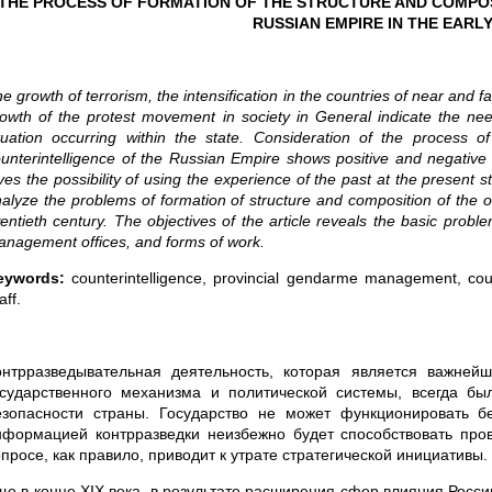
THE PROCESS OF FORMATION OF THE STRUCTURE AND COMPOS
RUSSIAN EMPIRE IN THE EARL
e growth of terrorism, the intensification in the countries of near and f
owth of the protest movement in society in General indicate the need 
tuation occurring within the state. Consideration of the process 
unterintelligence of the Russian Empire shows positive and negative s
ves the possibility of using the experience of the past at the present s
alyze the problems of formation of structure and composition of the o
entieth century. The objectives of the article reveals the basic prob
nagement offices, and forms of work.
eywords:
counterintelligence, provincial gendarme management, cou
aff.
онтрразведывательная деятельность, которая является важне
осударственного механизма и политической системы, всегда бы
езопасности страны. Государство не может функционировать б
нформацией контрразведки неизбежно будет способствовать пров
просе, как правило, приводит к утрате стратегической инициативы.
ще в конце XIX века, в результате расширения сфер влияния Росс