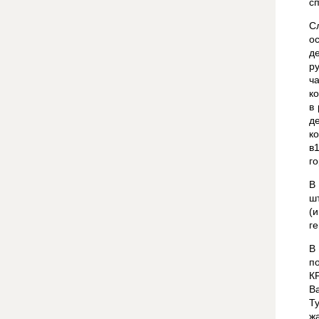
с
С
о
д
р
ч
к
в
д
к
в
г
В
ш
(
ге
В
п
К
В
Т
ж