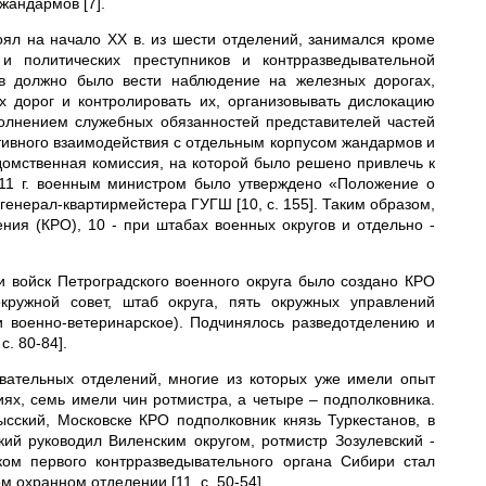
жандармов [7].
оял на начало XX в. из шести отделений, занимался кроме
и политических преступников и контрразведывательной
ов должно было вести наблюдение на железных дорогах,
 дорог и контролировать их, организовывать дислокацию
полнением служебных обязанностей представителей частей
активного взаимодействия с отдельным корпусом жандармов и
домственная комиссия, на которой было решено привлечь к
911 г. военным министром было утверждено «Положение о
енерал-квартирмейстера ГУГШ [10, с. 155]. Таким образом,
ния (КРО), 10 - при штабах военных округов и отдельно -
и войск Петроградского военного округа было создано КРО
кружной совет, штаб округа, пять окружных управлений
и военно-ветеринарское). Подчинялось разведотделению и
. 80-84].
вательных отделений, многие из которых уже имели опыт
ях, семь имели чин ротмистра, а четыре – подполковника.
сский, Московске КРО подполковник князь Туркестанов, в
ий руководил Виленским округом, ротмистр Зозулевский -
ком первого контрразведывательного органа Сибири стал
 охранном отделении [11, с. 50-54].