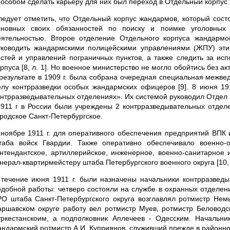
пособом сделать карьеру для них был переход в Отдельный корпус 
ледует отметить, что Отдельный корпус жандармов, который сост
сновных своих обязанностей по поиску и поимке уголовных 
еятельностью. Второе отделение Отдельного корпуса жандарм
уководить жандармскими полицейскими управлениями (ЖПУ) этих
астей и управлений пограничных пунктов, а также следить за ис
орпуса [8, л. 1]. Но военное министерство не могло обойтись без 
 результате в 1909 г. была собрана очередная специальная межве
елу контрразведки особых жандармских офицеров [9]. 8 июня 1
онтрразведывательных отделениях». Их системой руководил Отдел г
1911 г в России были учреждены 2 контрразведывательных отделе
ородское Санкт-Петербургское.
 ноябре 1911 г. для оперативного обеспечения предприятий ВПК 
таба войск Гвардии. Также оперативно обеспечивало военно-о
интендантское, артиллерийское, инженерное, военно-санитарное 
нерал-квартирмейстеру штаба Петербургского военного округа [10, с
 течение июня 1911 г. были назначены начальники контрразведы
одобной работы: четверо состояли на службе в охранных отделени
РО штаба Санкт-Петербургского округа возглавлял ротмистр Немы
аршавском округе работу вел ротмистр Муев, ротмистр Беловодск
уркестанскоим, а подполковник Аплечеев - Одесским. Начальни
андармский ротмистр А.И. Куприянов, служивший прежде в районном