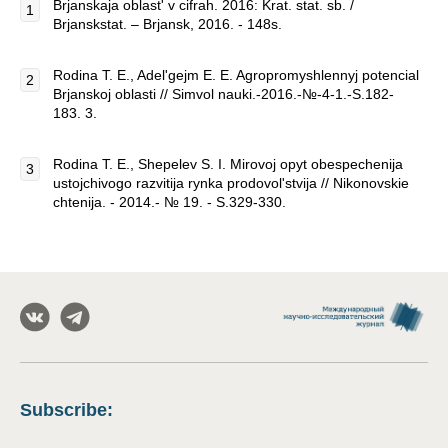
Brjanskaja oblast' v cifrah. 2016: Krat. stat. sb. /
Brjanskstat. – Brjansk, 2016. - 148s.
Rodina T. E., Adel'gejm E. E. Agropromyshlennyj potencial
Brjanskoj oblasti // Simvol nauki.-2016.-№-4-1.-S.182-
183. 3.
Rodina T. E., Shepelev S. I. Mirovoj opyt obespechenija
ustojchivogo razvitija rynka prodovol'stvija // Nikonovskie
chtenija. - 2014.- № 19. - S.329-330.
Subscribe
: