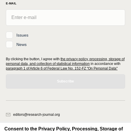
E-MAIL
Issues
News
By clicking the button, I agree with
the privacy policy, processing, storage of
personal data, and collection of statistical information
in accordance with
paragraph 1 of Article 6 of Federal Law No. 152-FZ "On Personal Data"
Subscribe
editors@research-journal.org
620066, Sverdlovsk region, Yekaterinburg, st. Akademicheskaya, 11A,
office 1
Consent to the Privacy Policy, Processing, Storage of