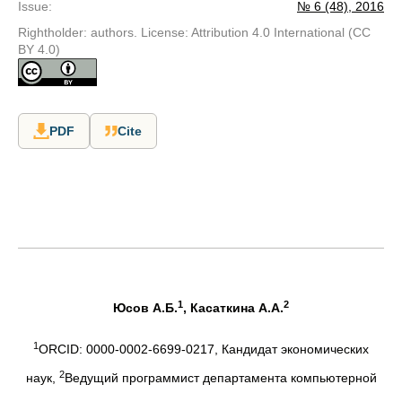
Issue
:
№ 6 (48), 2016
Rightholder: authors. License: Attribution 4.0 International (CC
BY 4.0)
PDF
Cite
1
2
Юсов А.Б.
, Касаткина А.А.
1
ORCID: 0000-0002-6699-0217, Кандидат экономических
2
наук,
Ведущий программист департамента компьютерной