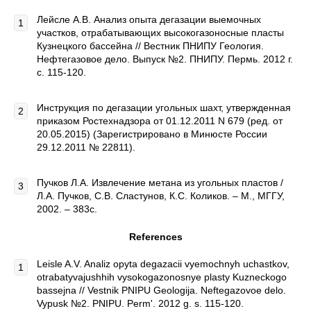
Лейсле А.В. Анализ опыта дегазации выемочных
участков, отрабатывающих высокогазоносные пласты
Кузнецкого бассейна // Вестник ПНИПУ Геология.
Нефтегазовое дело. Выпуск №2. ПНИПУ. Пермь. 2012 г.
с. 115-120.
Инструкция по дегазации угольных шахт, утвержденная
приказом Ростехнадзора от 01.12.2011 N 679 (ред. от
20.05.2015) (Зарегистрировано в Минюсте России
29.12.2011 № 22811).
Пучков Л.А. Извлечение метана из угольных пластов /
Л.А. Пучков, С.В. Сластунов, К.С. Коликов. – М., МГГУ,
2002. – 383с.
References
Leisle A.V. Analiz opyta degazacii vyemochnyh uchastkov,
otrabatyvajushhih vysokogazonosnye plasty Kuzneckogo
bassejna // Vestnik PNIPU Geologija. Neftegazovoe delo.
Vypusk №2. PNIPU. Perm'. 2012 g. s. 115-120.