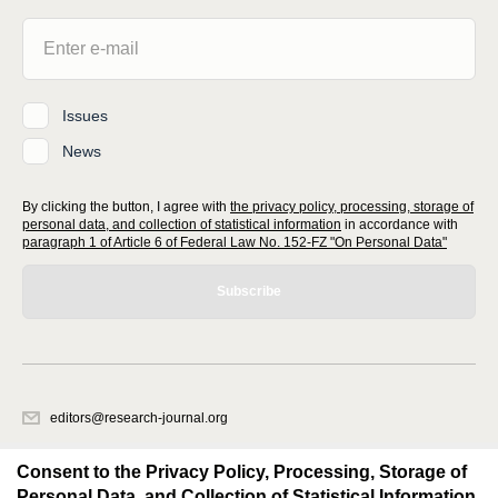
Issues
News
By clicking the button, I agree with
the privacy policy, processing, storage of
personal data, and collection of statistical information
in accordance with
paragraph 1 of Article 6 of Federal Law No. 152-FZ "On Personal Data"
Subscribe
editors@research-journal.org
620066, Sverdlovsk region, Yekaterinburg, st. Akademicheskaya, 11A,
office 1
Consent to the Privacy Policy, Processing, Storage of
Personal Data, and Collection of Statistical Information