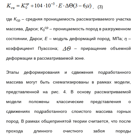
, (3)
где
K
– средняя проницаемость рассматриваемого участка
ср
ср
массива, Дарси;
K
– проницаемость пород в разгруженном
0
состоянии, Дарси;
Е
– модуль деформаций пород, МПа;
η
–
коэффициент Пуассона;
– приращение объемной
деформации в рассматриваемой зоне.
Этапы деформирования и сдвижения подработанного
массива могут быть схематизированы в рамках модели,
представленной на рис. 4. В основу рассматриваемой
модели положены классические представления о
сдвижениях подработанного слоистого массива горных
пород. В рамках общепринятой теории считается, что после
прохода длинного очистного забоя породы