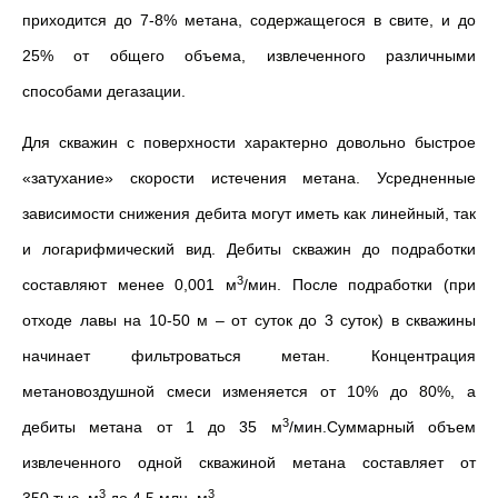
приходится до 7-8% метана, содержащегося в свите, и до
25% от общего объема, извлеченного различными
способами дегазации.
Для скважин с поверхности характерно довольно быстрое
«затухание» скорости истечения метана. Усредненные
зависимости снижения дебита могут иметь как линейный, так
и логарифмический вид. Дебиты скважин до подработки
3
составляют менее 0,001 м
/мин. После подработки (при
отходе лавы на 10-50 м – от суток до 3 суток) в скважины
начинает фильтроваться метан. Концентрация
метановоздушной смеси изменяется от 10% до 80%, а
3
дебиты метана от 1 до 35 м
/мин.Суммарный объем
извлеченного одной скважиной метана составляет от
3
3