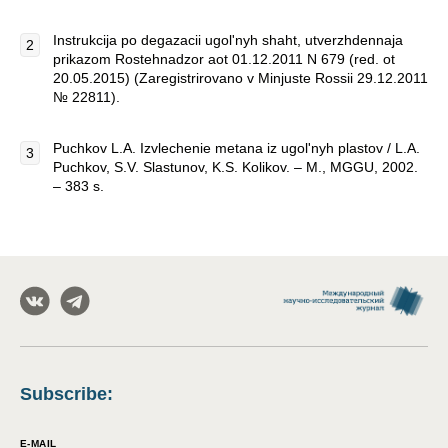
Instrukcija po degazacii ugol'nyh shaht, utverzhdennaja
prikazom Rostehnadzor aot 01.12.2011 N 679 (red. ot
20.05.2015) (Zaregistrirovano v Minjuste Rossii 29.12.2011
№ 22811).
Puchkov L.A. Izvlechenie metana iz ugol'nyh plastov / L.A.
Puchkov, S.V. Slastunov, K.S. Kolikov. – M., MGGU, 2002.
– 383 s.
Subscribe
:
E-MAIL