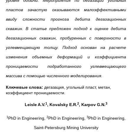
уровня добычи. Мероприятия по дегазации угольных
пластов зачастую оказываются малоэффективными
ввиду сложности прогноза дебита дегазационных
скважин. В статье предложен подход к оценке дебита
дегазационных скважин, пробуренных с поверхности в
углевмещающую толщу. Подход основан на расчете
изменения объемных деформаций и коэффициента
проницаемости подработанного углевмещающего
массива с помощью численного моделирования.
Ключевые слова:
дегазация, угольный пласт, метан,
коэффициент проницаемости.
1
2
3
Leisle A
.
V
.
,
Kovalsky E
.
R
.
,
Karpov G
.
N
.
1
2
3
PhD in Engineering,
PhD in Engineering,
PhD in Engineering,
Saint-Petersburg Mining University