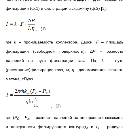
фильтрации (ф.1) и фильтрации в скважину (ф.2) [3]:
, (1)
где
k
– проницаемость коллектора, Дарси;
F
– площадь
фильтрации (свободной поверхности); Δ
Р
– разность
давлений на пути фильтрации газа, Па;
L
– путь
(расстояние)фильтрации газа, м;
η
– динамическая вязкость
метана, сПуаз.
, (2)
где (
P
–
P
) –
разность давлений на поверхности скважины
C
К
и поверхности фильтрующего контура;
r
и
r
–
радиусы
c
к