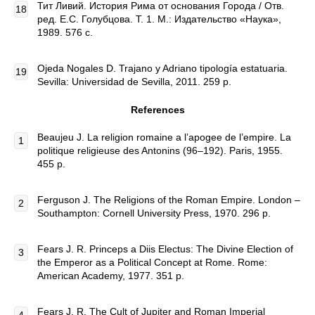
Тит Ливий. История Рима от основания Города / Отв.
ред. Е.С. Голубцова. Т. 1. М.: Издательство «Наука»,
1989. 576 с.
Ojeda Nogales D. Trajano y Adriano tipología estatuaria.
Sevilla: Universidad de Sevilla, 2011. 259 p.
References
Beaujeu J. La religion romaine a l’apogee de l’empire. La
politique religieuse des Antonins (96–192). Paris, 1955.
455 p.
Ferguson J. The Religions of the Roman Empire. London –
Southampton: Cornell University Press, 1970. 296 p.
Fears J. R. Princeps a Diis Electus: The Divine Election of
the Emperor as a Political Concept at Rome. Rome:
American Academy, 1977. 351 p.
Fears J. R. The Cult of Jupiter and Roman Imperial