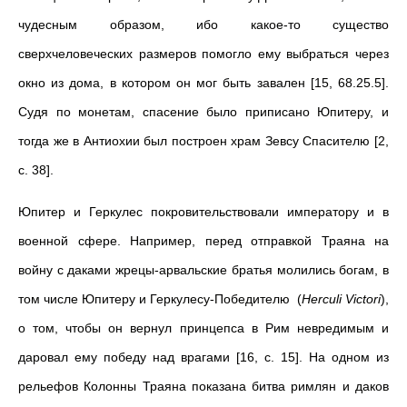
чудесным образом, ибо какое-то существо
сверхчеловеческих размеров помогло ему выбраться через
окно из дома, в котором он мог быть завален [15, 68.25.5].
Судя по монетам, спасение было приписано Юпитеру, и
тогда же в Антиохии был построен храм Зевсу Спасителю [2,
с. 38].
Юпитер и Геркулес покровительствовали императору и в
военной сфере. Например, перед отправкой Траяна на
войну с даками жрецы-арвальские братья молились богам, в
том числе Юпитеру и Геркулесу-Победителю (
Hercul
i
Victor
i
),
о том, чтобы он вернул принцепса в Рим невредимым и
даровал ему победу над врагами [16, с. 15]. На одном из
рельефов Колонны Траяна показана битва римлян и даков