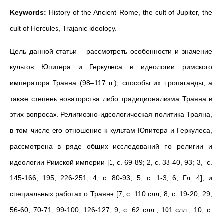
Keywords:
History of the Ancient Rome, the cult of Jupiter, the
cult of Hercules, Trajanic ideology.
Цель данной статьи – рассмотреть особенности и значение
культов Юпитера и Геркулеса в идеологии римского
императора Траяна (98–117 гг.), способы их пропаганды, а
также степень новаторства либо традиционализма Траяна в
этих вопросах. Религиозно-идеологическая политика Траяна,
в том числе его отношение к культам Юпитера и Геркулеса,
рассмотрена в ряде общих исследований по религии и
идеологии Римской империи [1, с. 69-89; 2, с. 38-40, 93; 3, с.
145-166, 195, 226-251; 4, с. 80-93; 5, с. 1-3; 6, Гл. 4], и
специальных работах о Траяне [7, с. 110 слл; 8, с. 19-20, 29,
56-60, 70-71, 99-100, 126-127; 9, с. 62 слл., 101 слл.; 10, с.