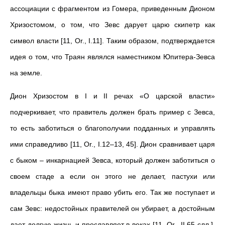
ассоциации с фрагментом из Гомера, приведенным Дионом
Хризостомом, о том, что Зевс дарует царю скипетр как
символ власти [11, Or., I.11]. Таким образом, подтверждается
идея о том, что Траян являлся наместником Юпитера-Зевса
на земле.
Дион Хризостом в I и II речах «О царской власти»
подчеркивает, что правитель должен брать пример с Зевса,
то есть заботиться о благополучии подданных и управлять
ими справедливо [11, Or., I.12–13, 45]. Дион сравнивает царя
с быком – инкарнацией Зевса, который должен заботиться о
своем стаде а если он этого не делает, пастухи или
владельцы быка имеют право убить его. Так же поступает и
сам Зевс: недостойных правителей он убирает, а достойным
дает долгую жизнь и прославляет в веках [11, Or., II.65 слл.].