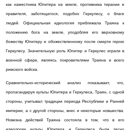
как наместника Юпитера на земле, противника тирании и
правителя, заботящегося, подобно Геркулесу, о благе
людей. Официальная идеология приближала Траяна к
положению бога на земле, уподобляя его верховному
божеству Юпитеру и обожествленному после смерти герою
Геркулесу. Значительную роль Юпитер и Геркулес играли в
военной сфере, являясь покровителями Траяна и всего
римского войска.
Сравнительно-исторический анализ показывает, что,
пропагандируя культы Юпитера и Геркулеса, Траян, с одной
стороны, учитывал традиции периода Республики и Ранней
империи, а с другой стороны, внес и некоторые новшества.
Новизна действий Траяна состояла в том, что в его
идеологии культы Юпитера и Геркулеса были тесно