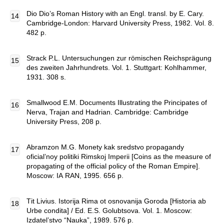
Dio Dio’s Roman History with an Engl. transl. by E. Cary.
Cambridge-London: Harvard University Press, 1982. Vol. 8.
482 p.
Strack P.L. Untersuchungen zur römischen Reichsprägung
des zweiten Jahrhundrets. Vol. 1. Stuttgart: Kohlhammer,
1931. 308 s.
Smallwood E.M. Documents Illustrating the Principates of
Nerva, Trajan and Hadrian. Cambridge: Cambridge
University Press, 208 p.
Abramzon М.G. Мonety kak sredstvo propagandy
oficial’noy politiki Rimskoj Imperii [Coins as the measure of
propagating of the official policy of the Roman Empire].
Мoscow: IА RAN, 1995. 656 p.
Тit Livius. Istorija Rima ot osnovanija Goroda [Historia ab
Urbe condita] / Ed. E.S. Golubtsova. Vol. 1. Мoscow:
Izdatel’stvo “Nauka”, 1989. 576 p.