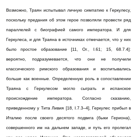
Возможно, Траян испытывал личную симпатию к Геркулесу,
поскольку предания об этом герое позволяли провести ряд
параллелей с биографией самого императора. И для
Геркулеса, и для Траяна в источниках отмечается, что у них
было простое образование [11, Or., I.61; 15, 68.7.4]:
вероятно, подразумевается, что они не получили
классического римского образования и воспитывались
больше как военные. Определенную роль в сопоставлении
Траяна с Геркулесом могло сыграть и испанское
происхождение императора. Согласно сказанию,
приведенному у Тита Ливия [18, I.7.3–4], Геркулес прибыл в
Италию после своего десятого подвига (быки Гериона),
совершенного им на дальнем западе, и путь его пролегал