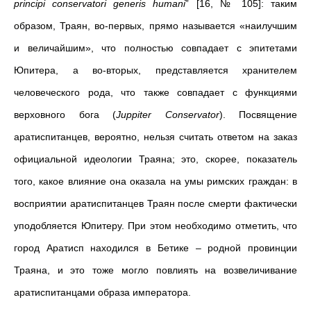
principi conservatori generis humani
” [16, № 105]: таким
образом, Траян, во-первых, прямо называется «наилучшим
и величайшим», что полностью совпадает с эпитетами
Юпитера, а во-вторых, представляется хранителем
человеческого рода, что также совпадает с функциями
верховного бога (
Juppiter
Conservator
). Посвящение
аратиспитанцев, вероятно, нельзя считать ответом на заказ
официальной идеологии Траяна; это, скорее, показатель
того, какое влияние она оказала на умы римских граждан: в
восприятии аратиспитанцев Траян после смерти фактически
уподобляется Юпитеру. При этом необходимо отметить, что
город Аратисп находился в Бетике – родной провинции
Траяна, и это тоже могло повлиять на возвеличивание
аратиспитанцами образа императора.