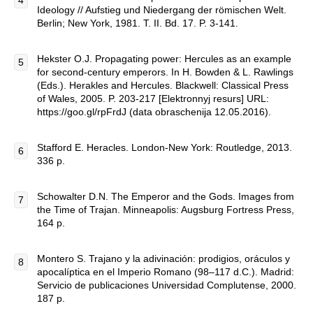
Ideology // Aufstieg und Niedergang der römischen Welt.
Berlin; New York, 1981. T. II. Bd. 17. P. 3-141.
Hekster O.J. Propagating power: Hercules as an example
for second-century emperors. In H. Bowden & L. Rawlings
(Eds.). Herakles and Hercules. Blackwell: Classical Press
of Wales, 2005. P. 203-217 [Elektronnyj resurs] URL:
https://goo.gl/rpFrdJ (data obraschenija 12.05.2016).
Stafford E. Heracles. London-New York: Routledge, 2013.
336 p.
Schowalter D.N. The Emperor and the Gods. Images from
the Time of Trajan. Minneapolis: Augsburg Fortress Press,
164 p.
Montero S. Trajano y la adivinación: prodigios, oráculos y
apocalíptica en el Imperio Romano (98–117 d.C.). Madrid:
Servicio de publicaciones Universidad Complutense, 2000.
187 p.