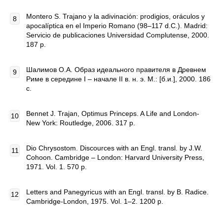
Montero S. Trajano y la adivinación: prodigios, oráculos y
apocalíptica en el Imperio Romano (98–117 d.C.). Madrid:
Servicio de publicaciones Universidad Complutense, 2000.
187 p.
Шалимов О.А. Образ идеального правителя в Древнем
Риме в середине I – начале II в. н. э. М.: [б.и.], 2000. 186
с.
Bennet J. Trajan, Optimus Princeps. A Life and London-
New York: Routledge, 2006. 317 p.
Dio Chrysostom. Discources with an Engl. transl. by J.W.
Cohoon. Cambridge – London: Harvard University Press,
1971. Vol. 1. 570 p.
Letters and Panegyricus with an Engl. transl. by B. Radice.
Cambridge-London, 1975. Vol. 1–2. 1200 p.