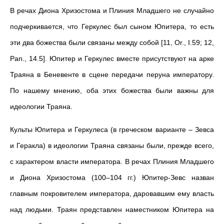
В речах Диона Хризостома и Плиния Младшего не случайно
подчеркивается, что Геркулес был сыном Юпитера, то есть
эти два божества были связаны между собой [11, Or., I.59; 12,
Pan., 14.5]. Юпитер и Геркулес вместе присутствуют на арке
Траяна в Беневенте в сцене передачи перуна императору.
По нашему мнению, оба этих божества были важны для
идеологии Траяна.
Культы Юпитера и Геркулеса (в греческом варианте – Зевса
и Геракла) в идеологии Траяна связаны были, прежде всего,
с характером власти императора. В речах Плиния Младшего
и Диона Хризостома (100–104 гг.) Юпитер-Зевс назван
главным покровителем императора, даровавшим ему власть
над людьми. Траян представлен наместником Юпитера на