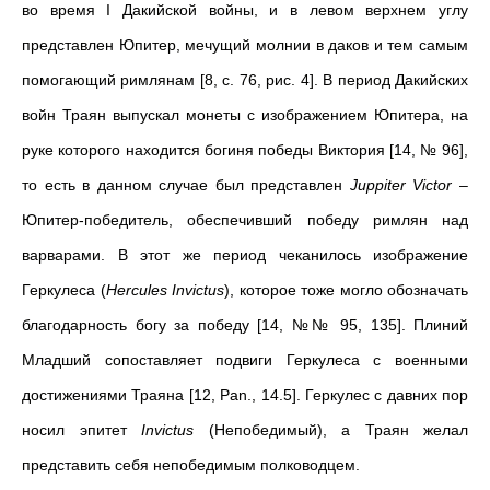
во время I Дакийской войны, и в левом верхнем углу
представлен Юпитер, мечущий молнии в даков и тем самым
помогающий римлянам [8, с. 76, рис. 4]. В период Дакийских
войн Траян выпускал монеты с изображением Юпитера, на
руке которого находится богиня победы Виктория [14, № 96],
то есть в данном случае был представлен
Juppiter Victor
–
Юпитер-победитель, обеспечивший победу римлян над
варварами. В этот же период чеканилось изображение
Геркулеса (
Hercules
Invictus
), которое тоже могло обозначать
благодарность богу за победу [14, №№ 95, 135]. Плиний
Младший сопоставляет подвиги Геркулеса с военными
достижениями Траяна [12, Pan., 14.5]. Геркулес с давних пор
носил эпитет
Invictus
(Непобедимый), а Траян желал
представить себя непобедимым полководцем.