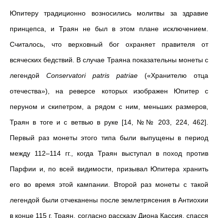
Юпитеру традиционно возносились молитвы за здравие
принцепса, и Траян не был в этом плане исключением.
Считалось, что верховный бог охраняет правителя от
всяческих бедствий. В случае Траяна показательны монеты с
легендой
Conservatori patris patriae
(«Хранителю отца
отечества»), на реверсе которых изображен Юпитер с
перуном и скипетром, а рядом с ним, меньших размеров,
Траян в тоге и с ветвью в руке [14, №№ 203, 224, 462].
Первый раз монеты этого типа были выпущены в период
между 112–114 гг., когда Траян выступал в поход против
Парфии и, по всей видимости, призывал Юпитера хранить
его во время этой кампании. Второй раз монеты с такой
легендой были отчеканены после землетрясения в Антиохии
в конце 115 г. Траян, согласно рассказу Диона Кассия, спасся