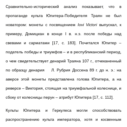
Сравнительно-исторический анализ показывает, что в
пропаганде культа Юпитера-Победителя Траян не был
новатором: монеты с посвящением
Iovi Victori
выпускал, к
примеру, Домициан в конце I в. н.э. после победы над
свевами и сарматами [17, с. 183]. Почитался Юпитер –
податель победы и триумфов – и в республиканский период,
о чем свидетельствует денарий Траяна 107 г., отчеканенный
по образцу денария Л. Рубрия Доссена 89 г. до н. э.: на
аверсе этой монеты представлена голова Юпитера, а на
реверсе – Виктория, стоящая на триумфальной колеснице, и
сбоку от колесницы перун – атрибут Юпитера [17, с. 112].
Культы Юпитера и Геркулеса могли способствовать
распространению культа императора, хотя и косвенным