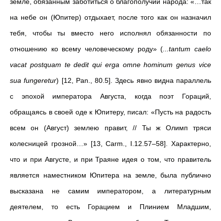
земле, обязанным заботиться о благополучии народа: «…так
на небе он (Юпитер) отдыхает, после того как он назначил
тебя, чтобы ты вместо него исполнял обязанности по
отношению ко всему человеческому роду» (
...tantum caelo
vacat postquam te dedit qui erga omne hominum genus vice
sua fungeretur
) [12, Pan., 80.5]. Здесь явно видна параллель
с эпохой императора Августа, когда поэт Гораций,
обращаясь в своей оде к Юпитеру, писал: «Пусть на радость
всем он (Август) землею правит, // Ты ж Олимп тряси
колесницей грозной…» [13, Carm., I.12.57–58]. Характерно,
что и при Августе, и при Траяне идея о том, что правитель
является наместником Юпитера на земле, была публично
высказана не самим императором, а литературным
деятелем, то есть Горацием и Плинием Младшим,