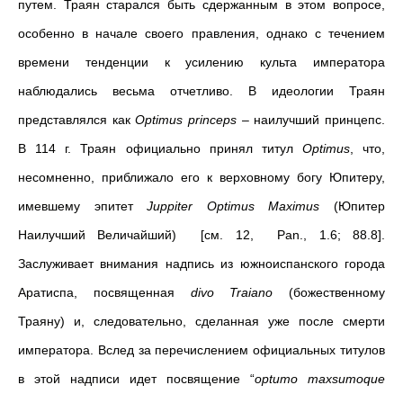
путем. Траян старался быть сдержанным в этом вопросе,
особенно в начале своего правления, однако с течением
времени тенденции к усилению культа императора
наблюдались весьма отчетливо. В идеологии Траян
представлялся как
Optimus
princeps
– наилучший принцепс.
В 114 г. Траян официально принял титул
Optimus
, что,
несомненно, приближало его к верховному богу Юпитеру,
имевшему эпитет
Juppiter
Optimus
Maximus
(Юпитер
Наилучший Величайший) [см. 12, Pan., 1.6; 88.8].
Заслуживает внимания надпись из южноиспанского города
Аратиспа, посвященная
divo Traiano
(божественному
Траяну) и, следовательно, сделанная уже после смерти
императора. Вслед за перечислением официальных титулов
в этой надписи идет посвящение “
optumo maxsumoque