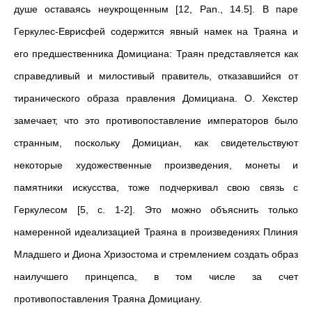
душе оставаясь неукрощенным [12, Pan., 14.5]. В паре
Геркулес-Еврисфей содержится явный намек на Траяна и
его предшественника Домициана: Траян представляется как
справедливый и милостивый правитель, отказавшийся от
тиранического образа правления Домициана. О. Хекстер
замечает, что это противопоставление императоров было
странным, поскольку Домициан, как свидетельствуют
некоторые художественные произведения, монеты и
памятники искусства, тоже подчеркивал свою связь с
Геркулесом [5, с. 1-2]. Это можно объяснить только
намеренной идеализацией Траяна в произведениях Плиния
Младшего и Диона Хризостома и стремлением создать образ
наилучшего принцепса, в том числе за счет
противопоставления Траяна Домициану.