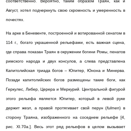
соответственно. Вероятно, таким образом Траян, как и
Август, хотел подчеркнуть свою скромность и умеренность в
почестях.
На арке в Беневенте, построенной и вотированной сенатом в
114 г., богато украшенной рельефами, есть важная сцена,
где справа показан Траян в окружении богини Ромы, пенатов
римского народа и двух консулов, а слева представлена
Капитолийская триада богов – Юпитер, Юнона и Минерва.
Позади капитолийских богов размещены такие боги, как
Геркулес, Либер, Церера и Меркурий. Центральной фигурой
этого рельефа является Юпитер, который в левой руке
держит жезл, а правой протягивает свой перун (
fulmen
) в
сторону Траяна, изображенного на соседнем рельефе [4,
рис. XI.70a.]. Весь этот ряд рельефов в целом вызывает