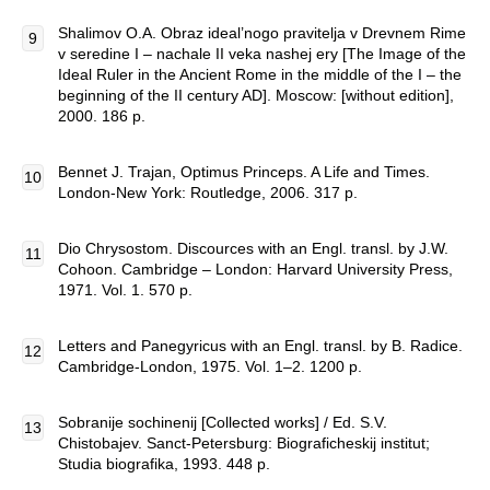
Shalimov O.A. Obraz ideal’nogo pravitelja v Drevnem Rime
v seredine I – nachale II veka nashej ery [The Image of the
Ideal Ruler in the Ancient Rome in the middle of the I – the
beginning of the II century AD]. Мoscow: [without edition],
2000. 186 p.
Bennet J. Trajan, Optimus Princeps. A Life and Times.
London-New York: Routledge, 2006. 317 p.
Dio Chrysostom. Discources with an Engl. transl. by J.W.
Cohoon. Cambridge – London: Harvard University Press,
1971. Vol. 1. 570 p.
Letters and Panegyricus with an Engl. transl. by B. Radice.
Cambridge-London, 1975. Vol. 1–2. 1200 p.
Sobranije sochinenij [Collected works] / Ed. S.V.
Chistobajev. Sanct-Petersburg: Biograficheskij institut;
Studia biografika, 1993. 448 p.