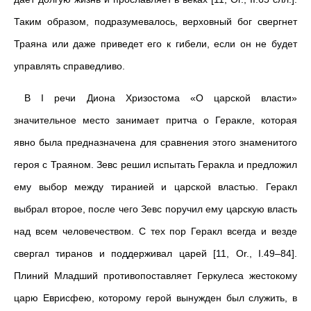
Таким образом, подразумевалось, верховный бог свергнет
Траяна или даже приведет его к гибели, если он не будет
управлять справедливо.
В I речи Диона Хризостома «О царской власти»
значительное место занимает притча о Геракле, которая
явно была предназначена для сравнения этого знаменитого
героя с Траяном. Зевс решил испытать Геракла и предложил
ему выбор между тиранией и царской властью. Геракл
выбрал второе, после чего Зевс поручил ему царскую власть
над всем человечеством. С тех пор Геракл всегда и везде
свергал тиранов и поддерживал царей [11, Or., I.49–84].
Плиний Младший противопоставляет Геркулеса жестокому
царю Еврисфею, которому герой вынужден был служить, в