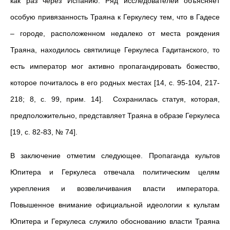
как раз через Испанию. Ряд исследователей объясняет
особую привязанность Траяна к Геркулесу тем, что в Гадесе
– городе, расположенном недалеко от места рождения
Траяна, находилось святилище Геркулеса Гадитанского, то
есть император мог активно пропагандировать божество,
которое почиталось в его родных местах [14, с. 95-104, 217-
218; 8, с. 99, прим. 14]. Сохранилась статуя, которая,
предположительно, представляет Траяна в образе Геркулеса
[19, с. 82-83, № 74].
В заключение отметим следующее. Пропаганда культов
Юпитера и Геркулеса отвечала политическим целям
укрепления и возвеличивания власти императора.
Повышенное внимание официальной идеологии к культам
Юпитера и Геркулеса служило обоснованию власти Траяна