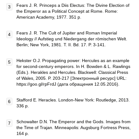
Fears J. R. Princeps a Diis Electus: The Divine Election of
the Emperor as a Political Concept at Rome. Rome:
American Academy, 1977. 351 p.
Fears J. R. The Cult of Jupiter and Roman Imperial
Ideology // Aufstieg und Niedergang der römischen Welt.
Berlin; New York, 1981. T. II. Bd. 17. P. 3-141.
Hekster O.J. Propagating power: Hercules as an example
for second-century emperors. In H. Bowden & L. Rawlings
(Eds.). Herakles and Hercules. Blackwell: Classical Press
of Wales, 2005. P. 203-217 [Электронный ресурс] URL:
https://goo.gl/rpFrdJ (дата обращения 12.05.2016).
Stafford E. Heracles. London-New York: Routledge, 2013.
336 p.
Schowalter D.N. The Emperor and the Gods. Images from
the Time of Trajan. Minneapolis: Augsburg Fortress Press,
164 p.