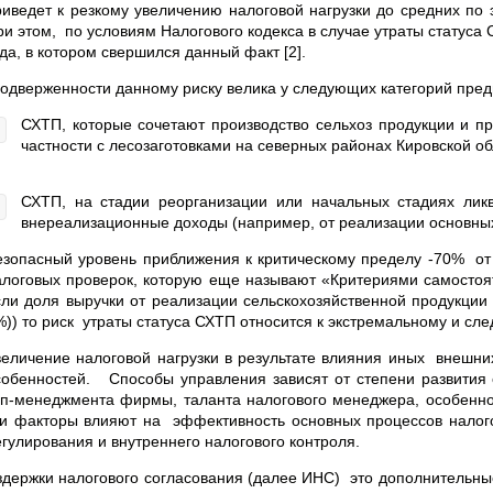
риведет к резкому увеличению налоговой нагрузки до средних по э
ри этом, по условиям Налогового кодекса в случае утраты статуса
да, в котором свершился данный факт [2].
одверженности данному риску велика у следующих категорий пред
СХТП, которые сочетают производство сельхоз продукции и пр
частности с лесозаготовками на северных районах Кировской об
СХТП, на стадии реорганизации или начальных стадиях ликви
внереализационные доходы (например, от реализации основных
езопасный уровень приближения к критическому пределу -70% от
алоговых проверок, которую еще называют «Критериями самостояте
сли доля выручки от реализации сельскохозяйственной продукции
%)) то риск утраты статуса СХТП относится к экстремальному и сл
величение налоговой нагрузки в результате влияния иных внешни
собенностей. Способы управления зависят от степени развития 
оп-менеджмента фирмы, таланта налогового менеджера, особенно
ти факторы влияют на эффективность основных процессов налого
егулирования и внутреннего налогового контроля.
здержки налогового согласования (далее ИНС) это дополнительные