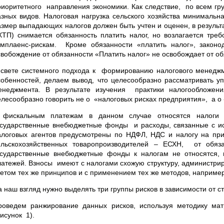
риоритетного направления экономики. Как следствие, по всем гр
азных видов. Налоговая нагрузка сельского хозяйства минимальн
азмер выпадающих налогов должен быть учтен и оценен, в результ
ХТП) снимается обязанность платить налог, но возлагается треб
омплаенс-рискам. Кроме обязанности «платить налог», законод
свобождение от обязанности «Платить налог» не освобождает от 
 свете системного подхода к формированию налогового менеджм
собенностей, делаем вывод, что целесообразно рассматривать у
енеджмента. В результате изучения практики налогообложе
елесообразно говорить не о «налоговых рисках предприятия», а о
 фискальным платежам в данном случае относятся налоги 
осударственные внебюджетные фонды и расходы, связанные с ис
алоговых агентов предусмотрены по НДФЛ, НДС и налогу на пр
ельскохозяйственных товаропроизводителей – ЕСХН, от обяза
осударственные внебюджетные фонды к налогам не относятся,
латежей. Взносы имеют с налогами схожую структуру, админис
четом тех же принципов и с применением тех же методов, например
а наш взгляд нужно выделять три группы рисков в зависимости от 
роведем ранжирование данных рисков, используя методику мат
исунок 1).