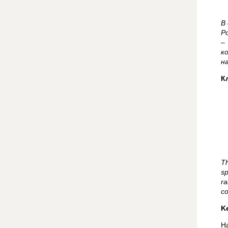
В
Р
–
к
н
К
Th
sp
ra
co
K
Н