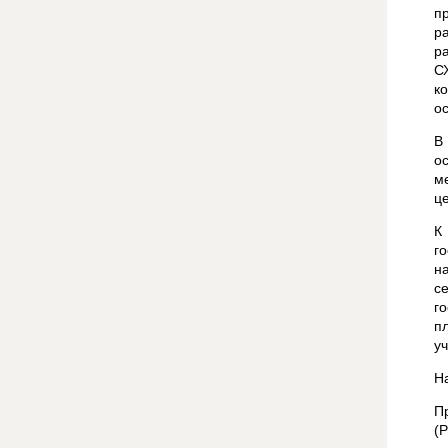
п
р
р
С
к
о
В
о
м
ц
К
г
н
с
г
п
у
Н
П
(Р