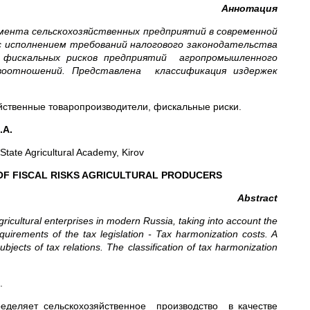
Аннотация
мента сельскохозяйственных предприятий в современной
 с исполнением требований налогового законодательства
ие фискальных рисков предприятий агропромышленного
воотношений. Представлена классификация издержек
йственные товаропроизводители, фискальные риски.
.А.
ate Agricultural Academy, Kirov
OF FISCAL RISKS AGRICULTURAL PRODUCERS
Abstract
gricultural enterprises in modern Russia, taking into account the
quirements of the tax legislation - Tax harmonization costs. A
subjects of tax relations. The classification of tax harmonization
.
еделяет сельскохозяйственное производство в качестве