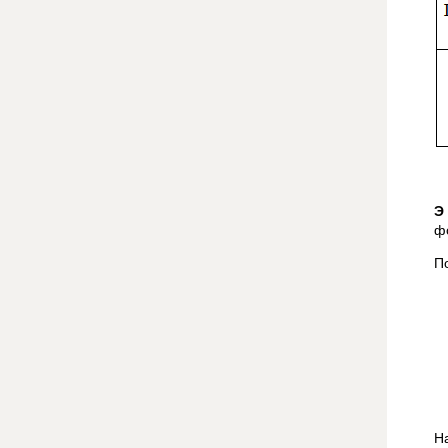
Э
ф
П
Н