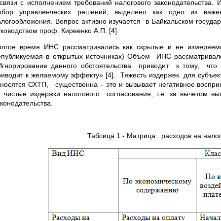
 связи с исполнением требований налогового законодательства. 
ыбор управленческих решений, выделено как одно из важ
алогообложения. Вопрос активно изучается в Байкальском государс
ководством проф. Киреенко А.П. [4].
олгое время ИНС рассматривались как скрытые и не измеряе
епубликуемая в открытых источниках) Объем ИНС рассматривалс
Игнорирование данного обстоятельства приводит к тому, что
риводит к желаемому эффекту» [4]. Тяжесть издержек для субъек
тносятся СХТП, существенна – это и вызывает негативное воспри
 чистые издержки налогового согласования, т.е. за вычетом вы
аконодательства.
Таблица 1 - Матрица расходов на нало