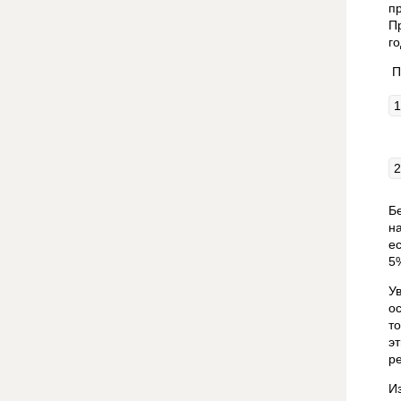
п
П
го
П
Б
н
е
5
У
о
т
э
р
И