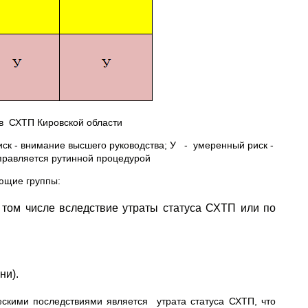
ов СХТП Кировской области
к - внимание высшего руководства; У - умеренный риск -
управляется рутинной процедурой
ющие группы:
в том числе вследствие утраты статуса СХТП или по
ни).
скими последствиями является утрата статуса СХТП, что