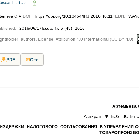
esearch article
DOI
:
https://doi.org/10.18454/IRJ.2016.48.114
EDN
:
WAY
temeva O.А.
blished
:
2016/06/17
Issue: № 6 (48), 2016
ghtholder: authors. License: Attribution 4.0 International (CC BY 4.0)
PDF
Cite
Артемьева 
Аспирант, ФГБОУ ВО Вятск
ИЗДЕРЖКИ НАЛОГОВОГО СОГЛАСОВАНИЯ В УПРАВЛЕНИИ 
ТОВАРОПРОИЗВО