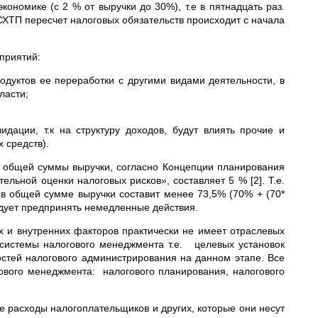
кономике (с 2 % от выручки до 30%), т.е в пятнадцать раз.
 СХТП пересчет налоговых обязательств происходит с начала
приятий:
одуктов ее переработки с другими видами деятельности, в
ласти;
дации, т.к на структуру доходов, будут влиять прочие и
 средств).
 общей суммы выручки, согласно Концепции планирования
льной оценки налоговых рисков», составляет 5 % [2]. Т.е.
 в общей сумме выручки составит менее 73,5% (70% + (70*
едует предпринять немедленные действия.
х и внутренних факторов практически не имеет отраслевых
системы налогового менеджмента т.е. целевых установок
стей налогового администрирования на данном этапе. Все
вого менеджмента: налогового планирования, налогового
 расходы налогоплательщиков и других, которые они несут