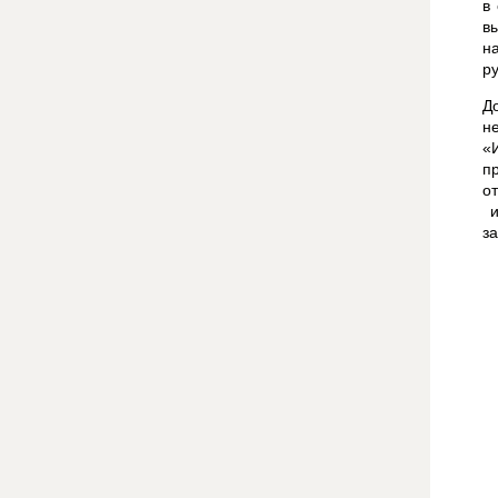
в
в
н
ру
Д
н
«
п
о
и
з