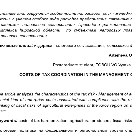
 статье анализируются особенности налогового риск - менедж
оссии, с учетом особого вида расходов предприятия, связанных
 издержек налогового согласования. Проведено ранжирован
омплекса Кировской области по субъектам налоговых пра
алогового согласования.
лючевые слова:
издержки налогового согласования, сельскохозя
Artemeva O
Postgraduate student, FGBOU VO Vyatka St
COSTS OF TAX COORDINATION IN THE MANAGEMENT 
e article analyzes the characteristics of the tax risk - Management of a
ecial kind of enterprise costs associated with compliance with the re
nking of fiscal risks of agricultural enterprises of the Kirov region on 
sts.
eywords:
costs of tax harmonization, agricultural producers, fiscal risks
алоговая политика на федеральном и региональном уровне опр