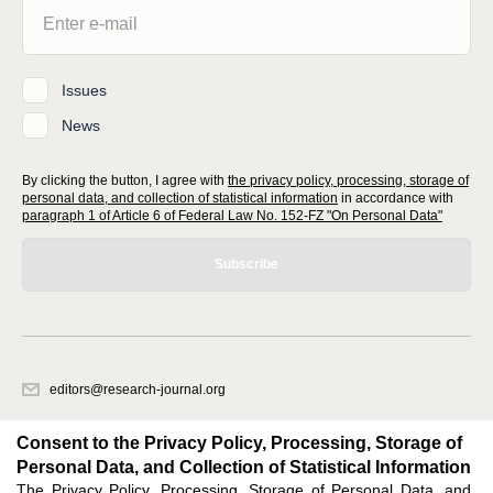
Issues
News
By clicking the button, I agree with
the privacy policy, processing, storage of
personal data, and collection of statistical information
in accordance with
paragraph 1 of Article 6 of Federal Law No. 152-FZ "On Personal Data"
Subscribe
editors@research-journal.org
620066, Sverdlovsk region, Yekaterinburg, st. Akademicheskaya, 11A,
office 1
Consent to the Privacy Policy, Processing, Storage of
Personal Data, and Collection of Statistical Information
The Privacy Policy, Processing, Storage of Personal Data, and
Feedback