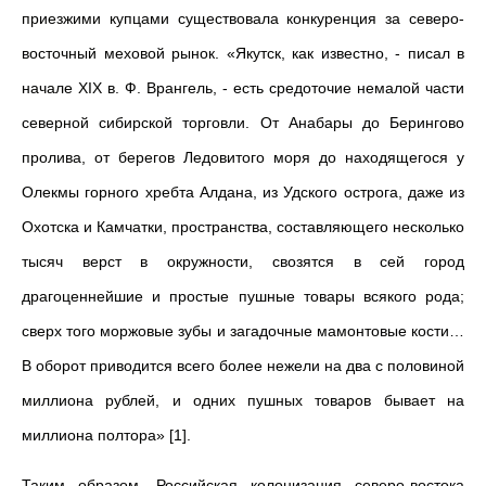
приезжими купцами существовала конкуренция за северо-
восточный меховой рынок. «Якутск, как известно, - писал в
начале ХIХ в. Ф. Врангель, - есть средоточие немалой части
северной сибирской торговли. От Анабары до Берингово
пролива, от берегов Ледовитого моря до находящегося у
Олекмы горного хребта Алдана, из Удского острога, даже из
Охотска и Камчатки, пространства, составляющего несколько
тысяч верст в окружности, свозятся в сей город
драгоценнейшие и простые пушные товары всякого рода;
сверх того моржовые зубы и загадочные мамонтовые кости…
В оборот приводится всего более нежели на два с половиной
миллиона рублей, и одних пушных товаров бывает на
миллиона полтора» [1].
Таким образом, Российская колонизация северо-востока