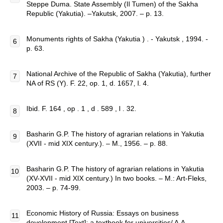
Steppe Duma. State Assembly (Il Tumen) of the Sakha
Republic (Yakutia). –Yakutsk, 2007. – p. 13.
Monuments rights of Sakha (Yakutia ) . - Yakutsk , 1994. -
p. 63.
National Archive of the Republic of Sakha (Yakutia), further
NA of RS (Y). F. 22, op. 1, d. 1657, l. 4.
Ibid. F. 164 , op . 1 , d . 589 , l . 32.
Basharin G.P. The history of agrarian relations in Yakutia
(XVII - mid XIX century.). – M., 1956. – p. 88.
Basharin G.P. The history of agrarian relations in Yakutia
(XV-XVII - mid XIX century.) In two books. – M.: Art-Fleks,
2003. – p. 74-99.
Economic History of Russia: Essays on business
development [Text]: a textbook for universities/ A.A.