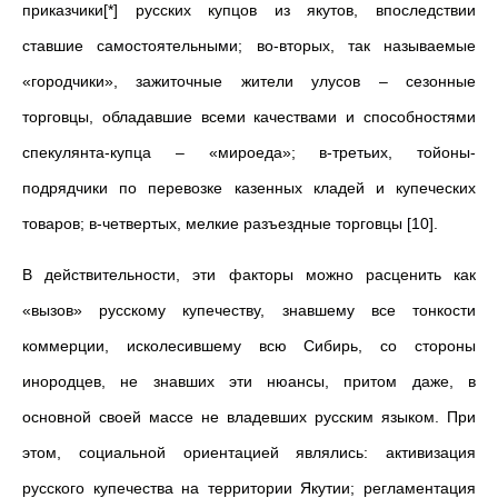
приказчики[*] русских купцов из якутов, впоследствии
ставшие самостоятельными; во-вторых, так называемые
«городчики», зажиточные жители улусов – сезонные
торговцы, обладавшие всеми качествами и способностями
спекулянта-купца – «мироеда»; в-третьих, тойоны-
подрядчики по перевозке казенных кладей и купеческих
товаров; в-четвертых, мелкие разъездные торговцы [10].
В действительности, эти факторы можно расценить как
«вызов» русскому купечеству, знавшему все тонкости
коммерции, исколесившему всю Сибирь, со стороны
инородцев, не знавших эти нюансы, притом даже, в
основной своей массе не владевших русским языком. При
этом, социальной ориентацией являлись: активизация
русского купечества на территории Якутии; регламентация