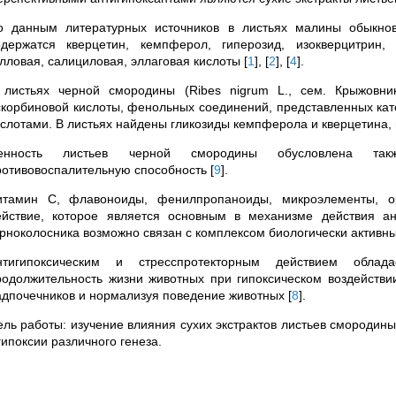
о данным литературных источников в листьях малины обыкнов
одержатся кверцетин, кемпферол, гиперозид, изокверцитрин,
алловая, салициловая, эллаговая кислоты
[
1
]
,
[
2
]
,
[
4
]
.
 листьях черной смородины (Ribes nigrum L., сем. Крыжовни
скорбиновой кислоты, фенольных соединений, представленных ка
ислотами. В листьях найдены гликозиды кемпферола и кверцетина,
енность листьев черной смородины обусловлена такж
ротивовоспалительную способность
[
9
]
.
итамин С, флавоноиды, фенилпропаноиды, микроэлементы, ор
ействие, которое является основным в механизме действия ан
орноколосника возможно связан с комплексом биологически активн
нтигипоксическим и стресспротекторным действием облад
родолжительность жизни животных при гипоксическом воздействи
адпочечников и нормализуя поведение животных
[
8
]
.
ель работы: изучение влияния сухих экстрактов листьев смородин
гипоксии различного генеза.