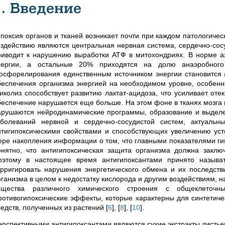
1. Введение
ипоксия органов и тканей возникает почти при каждом патологиче
оздействию являются центральная нервная система, сердечно-сос
риводит к нарушению выработки АТФ в митохондриях. В норме а
нергии, а остальные 20% приходятся на долю анаэробного 
осфорелирования единственным источником энергии становится а
беспечения организма энергией на необходимом уровне, особенно
ликолиз способствует развитию лактат-ацидоза, что усиливает оте
беспечение нарушается еще больше. На этом фоне в тканях мозга 
арушаются нейродинамические программы, образование и выдел
аболеваний нервной и сердечно-сосудистой систем, актуальн
нтигипоксическими свойствами и способствующих увеличению усто
ере накопления информации о том, что главными показателями ги
онятно, что антигипоксическая защита организма должна заключ
оэтому в настоящее время антигипоксантами принято называт
орригировать нарушения энергетического обмена и их последств
рганизма в целом к недостатку кислорода и другим воздействиям,
ещества различного химического строения с общеклеточны
ротивогипоксические эффекты, которые характерны для синтетиче
редств, полученных из растений
[
6
]
,
[
8
]
,
[
10
]
.
ерспективными антигипоксантами являются сухие экстракты листь