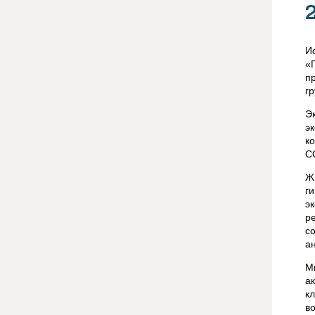
И
«
п
г
Э
э
к
СО
Ж
г
э
р
с
а
М
а
к
в