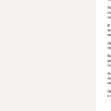
П
с
г
В
а
к
Ц
п
В
д
г
А
п
н
Ц
к 