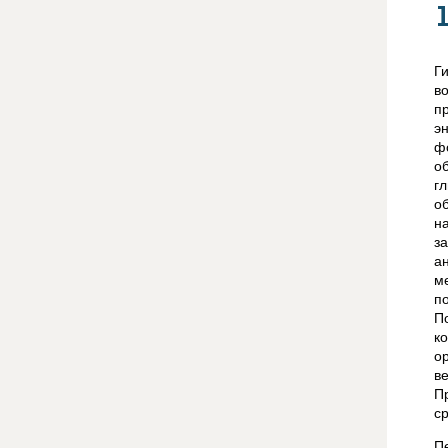
Г
в
п
э
ф
о
г
о
н
з
а
м
п
П
к
о
в
П
с
П