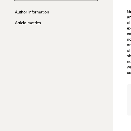
Gi
Author information
an
ef
Article metrics
ex
ca
n
an
ef
si
no
wa
co