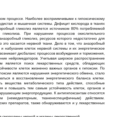
ском процессе. Наиболее восприимчивыми к гипоксическому
удистая и мышечная системы. Дефицит кислорода в тканях
эробный гликолиз является источником 80% потребляемой
гликолиза. При нарушении процессов окислительного
наэробный гликолиз, ресурсов которого недостаточно для
 это касается нервной ткани. Дело в том, что анаэробный
к и набухание клеток нервной системы и их энергетическое
возникает дисбаланс процессов возбуждения и торможения,
ение нейромедаторов. Учитывая широкое распространение
ым является поиск лекарственных средств, обладающих
йчивости клеток жизненно важных органов к гипоксии. По
поксии являются нарушения энергетического обмена, стало
аться в восстановлении энергетического баланса клетки.
ь вещества метаболического типа действия, способные
ия и повышать тем самым устойчивость клеток, органов и
 нарушающим энергопродукцию. К антигипоксантам относятся
м (немедиаторным, тканенеспецифичным) действием.
ских препаратов, также обнаруживаются и у лекарственных
ев смородины черной и малины лекарственной.