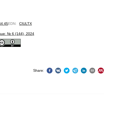
44.45
EDN
:
CIULTX
sue: № 6 (144), 2024
Share
: