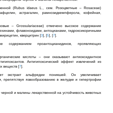
енной (Rubus idaeus
L., сем. Розоцветные – Rosaceae)
 афцелин, астрагалин, рамнозидкемпферола, кофейная,
ковые – Grossulariaceae) отмечено высокое содержание
техинами, флавоноидами, антоцианами, гидроксикоричными
 мирицетин, кверцитрин
[
3
]
,
[
5
]
,
[
7
]
.
е содержанием проантоцианидинов, проявляющих
ганические кислоты – они оказывают антиоксидантное
тигипоксантов. Антигипоксический эффект извлечений из
ых веществ
[
7
]
.
ает экстракт альфредии поникшей. Он увеличивает
и, препятствуя язвообразованию в желудке и гипертрофии
ы черной и малины лекарственной на устойчивость животных