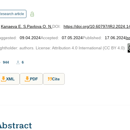
esearch article
Kanaeva E. S.
Pavlova O. N.
DOI
:
https://doi.org/10.60797/IRJ.2024.1
uggested
:
09.04.2024
Accepted
:
07.05.2024
Published
:
17.06.2024
Is
ghtholder: authors. License: Attribution 4.0 International (CC BY 4.0)
944
6
XML
PDF
Cite
Abstract