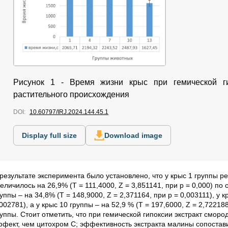
Рисунок 1 - Время жизни крыс при гемической ги
растительного происхождения
DOI:
10.60797/IRJ.2024.144.45.1
Display full size
Download image
 результате эксперимента было установлено, что у крыс 1 группы р
еличилось на 26,9% (Т = 111,4000, Z = 3,851141, при р = 0,000) п
уппы – на 34,8% (Т = 148,9000, Z = 2,371164, при р = 0,003111), у к
002781), а у крыс 10 группы – на 52,9 % (Т = 197,6000, Z = 2,7221
руппы. Стоит отметить, что при гемической гипоксии экстракт смо
ффект, чем цитохром С; эффективность экстракта малины сопостав