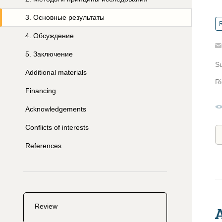
3
.
Основные результаты
R
4
.
Обсуждение
5
.
Заключение
S
Additional materials
Ri
Financing
Acknowledgements
Conflicts of interests
References
Review