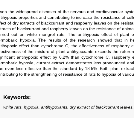
ven the widespread diseases of the nervous and cardiovascular systems
tihypoxic properties and contributing to increase the resistance of cell
fect of dry extracts of blackcurrant and raspberry leaves on the resista
tracts of blackcurrant and raspberry leaves on the resistance of anima
rried out on white mongrel rats. The antihypoxic effect of plant 
ormobaric hypoxia. The results of the research showed that in h
tihypoxic effect than cytochrome C, the effectiveness of raspberry e
fectiveness of the mixture of plant antihypoxants exceeds the referen
gnificant antihypoxic effect by 6.2% than cytochrome C, raspberry e
rmobaric hypoxia, currant extract demonstrates less pronounced anti
s even less effective than the standard by 18.5%. Both plant extra
ntributing to the strengthening of resistance of rats to hypoxia of vario
Keywords
:
white rats, hypoxia, antihypoxants, dry extract of blackcurrant leaves,