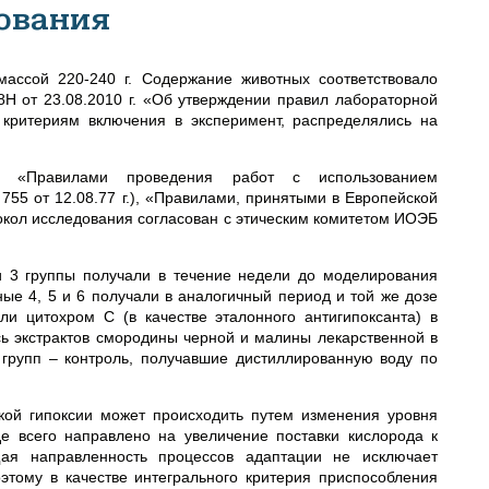
ования
ассой 220-240 г. Содержание животных соответствовало
 от 23.08.2010 г. «Об утверждении правил лабораторной
 критериям включения в эксперимент, распределялись на
 с «Правилами проведения работ с использованием
5 от 12.08.77 г.), «Правилами, принятыми в Европейской
токол исследования согласован с этическим комитетом ИОЭБ
и 3 группы получали в течение недели до моделирования
ные 4, 5 и 6 получали в аналогичный период и той же дозе
ли цитохром С (в качестве эталонного антигипоксанта) в
сь экстрактов смородины черной и малины лекарственной в
 групп – контроль, получавшие дистиллированную воду по
кой гипоксии может происходить путем изменения уровня
е всего направлено на увеличение поставки кислорода к
щая направленность процессов адаптации не исключает
этому в качестве интегрального критерия приспособления