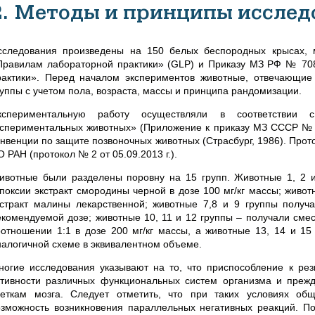
2. Методы и принципы исслед
сследования произведены на 150 белых беспородных крысах, м
Правилам лабораторной практики» (GLP) и Приказу МЗ РФ № 708Н
рактики». Перед началом экспериментов животные, отвечающие
руппы с учетом пола, возраста, массы и принципа рандомизации.
кспериментальную работу осуществляли в соответствии
кспериментальных животных» (Приложение к приказу МЗ СССР № 75
онвенции по защите позвоночных животных (Страсбург, 1986). Про
 РАН (протокол № 2 от 05.09.2013 г.).
ивотные были разделены поровну на 15 групп. Животные 1, 2 
ипоксии экстракт смородины черной в дозе 100 мг/кг массы; живот
кстракт малины лекарственной; животные 7,8 и 9 группы получа
екомендуемой дозе; животные 10, 11 и 12 группы – получали сме
оотношении 1:1 в дозе 200 мг/кг массы, а животные 13, 14 и 15
налогичной схеме в эквивалентном объеме.
ногие исследования указывают на то, что приспособление к рез
ктивности различных функциональных систем организма и прежд
леткам мозга. Следует отметить, что при таких условиях об
озможность возникновения параллельных негативных реакций. По