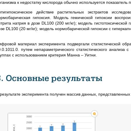
рганизма к недостатку кислорода обычно используется показатель 
нтигипоксическое действие растительных экстрактов исследо
ормобарическая гипоксия. Модель гемической гипоксии воспро
итрита натрия в дозе DL100 (200 мг/кг); модель гистотоксической
озе DL100 (20 мг/кг); модель нормобарической гипоксии с гиперк
ифровой материал эксперимента подвергали статистической обра
0.0.1011.0. путем непараметрического статистического анализа 
руппах с использованием критерия Манна – Уитни.
3. Основные результаты
 результате эксперимента получен массив данных, представленных н