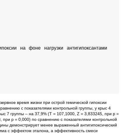
поксии на фоне нагрузки антигипоксантами
езервное время жизни при острой гемической гипоксии
о сравнению с показателями контрольной группы, у крыс 4
рыс 7 группы – на 37,9% (Т = 107,1000, Z = 3,833245, при р =
88, при р = 0,000) по сравнению с показателями контрольной
родины демонстрирует менее выраженный антигипоксический
има с эффектом эталона, а эффективность смеси