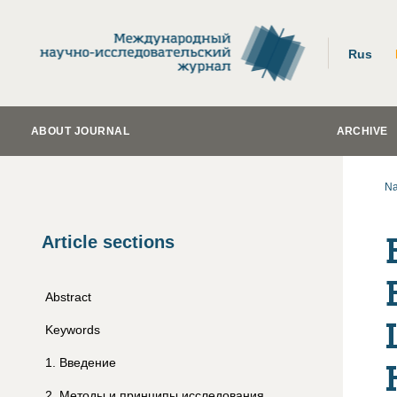
Rus
ABOUT JOURNAL
ARCHIVE
Na
Article sections
Abstract
Keywords
1
.
Введение
2
.
Методы и принципы исследования