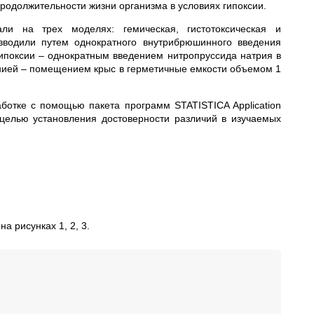
продолжительности жизни организма в условиях гипоксии.
вали на трех моделях: гемическая, гистотоксическая и
изводили путем однократного внутрибрюшинного введения
 гипоксии – однократным введением нитропруссида натрия в
апнией – помещением крыс в герметичные емкости объемом 1
ботке с помощью пакета программ STATISTICA Application
с целью установления достоверности различий в изучаемых
а рисунках 1, 2, 3.