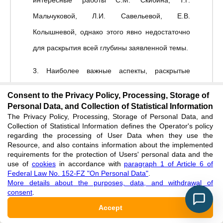
интересные работы С.М. Скибина, Т.Г.
Мальчуковой, Л.И. Савельевой, Е.В.
Колышневой, однако этого явно недостаточно
для раскрытия всей глубины заявленной темы.
3. Наиболее важные аспекты, раскрытые
автором в статье.
Consent to the Privacy Policy, Processing, Storage of
Personal Data, and Collection of Statistical Information
Автор выявляет использование Д.В.
The Privacy Policy, Processing, Storage of Personal Data, and
Давыдовым мотивов, образов, сюжетов,
Collection of Statistical Information defines the Operator's policy
regarding the processing of User Data when they use the
восходящих к античности.
Resource, and also contains information about the implemented
requirements for the protection of Users' personal data and the
use of
cookies
in accordance with
paragraph 1 of Article 6 of
Представляет определенный интерес изучение
Federal Law No. 152-FZ "On Personal Data"
.
автором жанрово-стилевых форм поэзии
More details about the purposes, data, and withdrawal of
consent
.
Дениса Давыдова, которые связаны с
Accept
художественным осмыслением античных