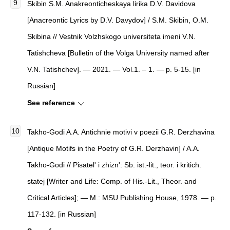
Skibin S.M. Anakreonticheskaya lirika D.V. Davidova
[Anacreontic Lyrics by D.V. Davydov] / S.M. Skibin, O.M.
Skibina // Vestnik Volzhskogo universiteta imeni V.N.
Tatishcheva [Bulletin of the Volga University named after
V.N. Tatishchev]. — 2021. — Vol.1. – 1. — p. 5-15. [in
Russian]
See reference
Takho-Godi A.A. Antichnie motivi v poezii G.R. Derzhavina
[Antique Motifs in the Poetry of G.R. Derzhavin] / A.A.
Takho-Godi // Pisatel' i zhizn': Sb. ist.-lit., teor. i kritich.
statej [Writer and Life: Comp. of His.-Lit., Theor. and
Critical Articles]; — M.: MSU Publishing House, 1978. — p.
117-132. [in Russian]