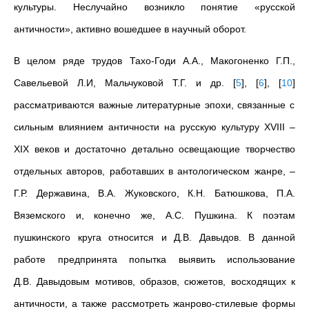
культуры. Неслучайно возникло понятие «русской
античности», активно вошедшее в научный оборот.
В целом ряде трудов Тахо-Годи А.А., Макогоненко Г.П.,
Савельевой Л.И, Мальчуковой Т.Г. и др.
[
5
]
,
[
6
]
,
[
10
]
рассматриваются важные литературные эпохи, связанные с
сильным влиянием античности на русскую культуру XVIII –
XIX веков и достаточно детально освещающие творчество
отдельных авторов, работавших в антологическом жанре, –
Г.Р. Державина, В.А. Жуковского, К.Н. Батюшкова, П.А.
Вяземского и, конечно же, А.С. Пушкина. К поэтам
пушкинского круга относится и Д.В. Давыдов. В данной
работе предпринята попытка выявить использование
Д.В. Давыдовым мотивов, образов, сюжетов, восходящих к
античности, а также рассмотреть жанрово-стилевые формы