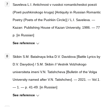
Saveleva L.I. Antichnost v russkoi romanticheskoi poezii
(Poeti pushkinskogo kruga) [Antiquity in Russian Romantic
Poetry (Poets of the Pushkin Circle)] / L.I. Saveleva. —
Kazan: Publishing House of Kazan University, 1986. — 77
p. [in Russian]
See reference
Skibin S.M. Batalnaya lirika D.V. Davidova [Battle Lyrics by
D.V. Davydov] / S.M. Skibin // Vestnik Volzhskogo
universiteta imeni V.N. Tatishcheva [Bulletin of the Volga
University named after V.N. Tatishchev]. — 2021. — Vol.1.
— 1. — p. 41-49. [in Russian]
See reference