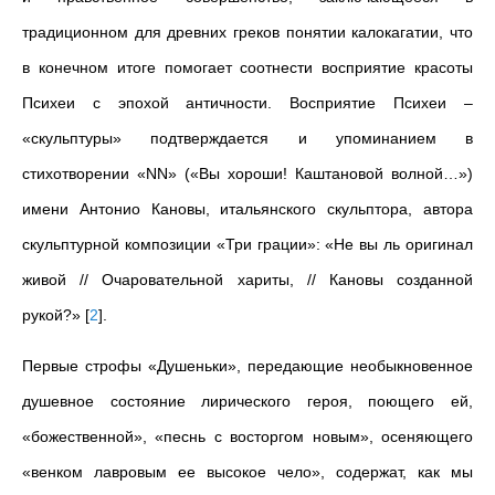
традиционном для древних греков понятии калокагатии, что
в конечном итоге помогает соотнести восприятие красоты
Психеи с эпохой античности. Восприятие Психеи –
«скульптуры» подтверждается и упоминанием в
стихотворении «NN» («Вы хороши! Каштановой волной…»)
имени Антонио Кановы, итальянского скульптора, автора
скульптурной композиции «Три грации»: «Не вы ль оригинал
живой // Очаровательной хариты, // Кановы созданной
рукой?»
[
2
]
.
Первые строфы «Душеньки», передающие необыкновенное
душевное состояние лирического героя, поющего ей,
«божественной», «песнь с восторгом новым», осеняющего
«венком лавровым ее высокое чело», содержат, как мы