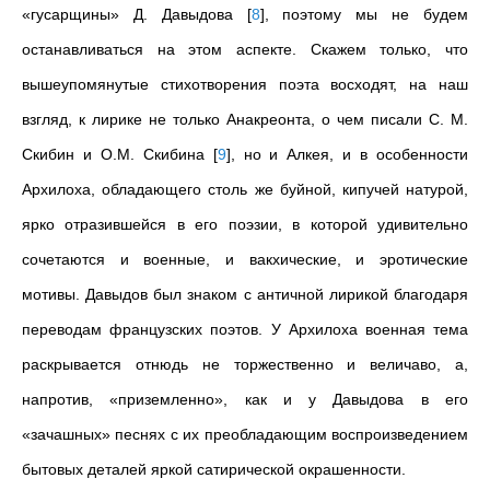
«гусарщины» Д. Давыдова
[
8
]
, поэтому мы не будем
останавливаться на этом аспекте. Скажем только, что
вышеупомянутые стихотворения поэта восходят, на наш
взгляд, к лирике не только Анакреонта, о чем писали С. М.
Скибин и О.М. Скибина
[
9
]
, но и Алкея, и в особенности
Архилоха, обладающего столь же буйной, кипучей натурой,
ярко отразившейся в его поэзии, в которой удивительно
сочетаются и военные, и вакхические, и эротические
мотивы. Давыдов был знаком с античной лирикой благодаря
переводам французских поэтов. У Архилоха военная тема
раскрывается отнюдь не торжественно и величаво, а,
напротив, «приземленно», как и у Давыдова в его
«зачашных» песнях с их преобладающим воспроизведением
бытовых деталей яркой сатирической окрашенности.