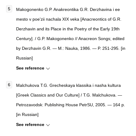
Makogonenko G.P.
Anakreontika G.R. Derzhavina i ee
mesto v poe'zii nachala XIX veka [Anacreontics of G.R.
Derzhavin and its Place in the Poetry of the Early 19th
Century]
. / G.P. Makogonenko
//
Anacreon Songs
; edited
by Derzhavin G.R. — M.: Nauka, 1986. — P. 251-295. [in
Russian]
See reference
Malchukova T.G. Grecheskaya klassika i nasha kultura
[Greek Classics and Our Culture] / T.G. Malchukova. —
Petrozavodsk: Publishing House PetrSU, 2005. — 164 p.
[in Russian]
See reference