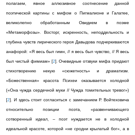
полагаем, явное аллюзивное соотнесение данной
поэтической картины с мифом о Пигмалионе и Галатее,
великолепно обработанным Овидием в поэме
«Метаморфозы». Восторг, искренность, неподдельность и
глубина чувств лирического героя Давыдова подчеркиваются
анафорой: «Я весь был гимн, // я весь был чувство, // Я весь
был чистый фимиам»
[
2
]
. Очевидные отзвуки мифа придают
стихотворению некую «сюжетность» и драматизм.
«Божественная» красота Психеи оказывается холодной
(«Она чужда сердечной муки // Чужда томительных тревог»)
[
2
]
. И здесь стоит согласиться с замечанием Р. Войтеховича
относительно позиции поэта, «развенчивающего
сотворенный идеал,
–
поэт нуждается не в холодной
идеальной красоте, которой «не сродни крылатый бог», а в