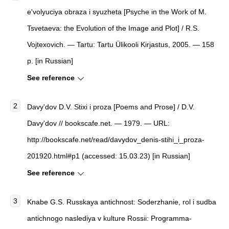
e'volyuciya obraza i syuzheta
[
Psyche in the Work of M.
Tsvetaeva: the Evolution of the Image and Plot
]
/ R.S.
Vojtexovich. — Tartu: Tartu Ülikooli Kirjastus, 2005. — 158
p. [in Russian]
See reference
Davy'dov D.V.
Stixi i proza
[
Poems and Prose
]
/ D.V.
Davy'dov
//
bookscafe.net
. — 1979. — URL:
http://bookscafe.net/read/davydov_denis-stihi_i_proza-
201920.html#p1 (accessed: 15.03.23) [in Russian]
See reference
Knabe G.S. Russkaya antichnost: Soderzhanie, rol i sudba
antichnogo naslediya v kulture Rossii: Programma-