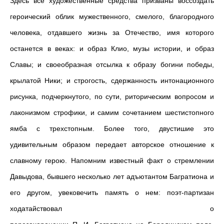
Здесь все художественные средства призваны воссоздать
героический облик мужественного, смелого, благородного
человека, отдавшего жизнь за Отечество, имя которого
останется в веках: и образ Клио, музы истории, и образ
Славы; и своеобразная отсылка к образу богини победы,
крылатой Ники; и строгость, сдержанность интонационного
рисунка, подчеркнутого, по сути, риторическим вопросом и
лаконизмом строфики, и самим сочетанием шестистопного
ямба с трехстопным. Более того, двустишие это
удивительным образом передает авторское отношение к
славному герою. Напомним известный факт о стремлении
Давыдова, бывшего несколько лет адъютантом Багратиона и
его другом, увековечить память о нем: поэт-партизан
ходатайствовал о