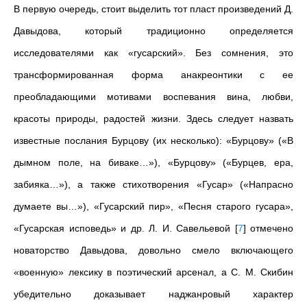
В первую очередь, стоит выделить тот пласт произведений Д.
Давыдова, который традиционно определяется
исследователями как «гусарский». Без сомнения, это
трансформированная форма анакреонтики с ее
преобладающими мотивами воспевания вина, любви,
красоты природы, радостей жизни. Здесь следует назвать
известные послания Бурцову (их несколько): «Бурцову» («В
дымном поле, на биваке…»), «Бурцову» («Бурцев, ера,
забияка…»), а также стихотворения «Гусар» («Напрасно
думаете вы…»), «Гусарский пир», «Песня старого гусара»,
«Гусарская исповедь» и др. Л. И. Савельевой
[
7
]
отмечено
новаторство Давыдова, довольно смело включающего
«военную» лексику в поэтический арсенал, а С. М. Скибин
убедительно доказывает наджанровый характер