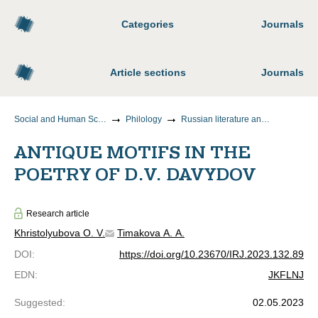
Categories
Journals
Article sections
Journals
Social and Human Sciences
Philology
Russian literature and literature of the peoples of the Russian Federation
ANTIQUE MOTIFS IN THE
POETRY OF D.V. DAVYDOV
Research article
Khristolyubova O. V.
Timakova A. A.
DOI
:
https://doi.org/10.23670/IRJ.2023.132.89
EDN
:
JKFLNJ
Suggested
:
02.05.2023