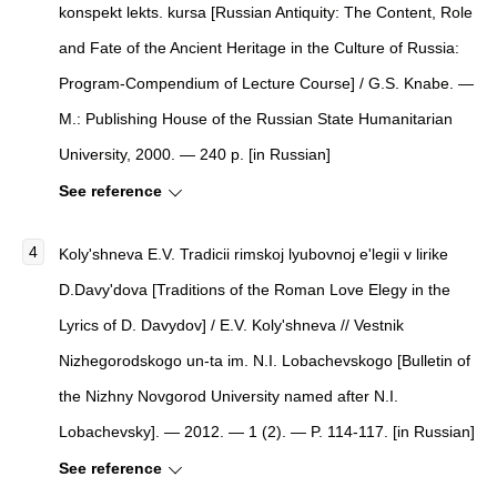
konspekt lekts. kursa [Russian Antiquity: The Content, Role
and Fate of the Ancient Heritage in the Culture of Russia:
Program-Compendium of Lecture Course] / G.S. Knabe. —
M.: Publishing House of the Russian State Humanitarian
University, 2000. — 240 p. [in Russian]
See reference
Koly'shneva E.V.
Tradicii rimskoj lyubovnoj e'legii v lirike
D.Davy'dova
[
Traditions of the Roman Love Elegy in the
Lyrics of D. Davydov
]
/ E.V. Koly'shneva //
Vestnik
Nizhegorodskogo un-ta im. N.I. Lobachevskogo
[
Bulletin of
the Nizhny Novgorod University named after N.I.
Lobachevsky
]
. — 2012. — 1 (2). — P. 114-117. [in Russian]
See reference