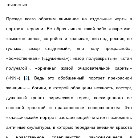
точностью.
Прежде всего обратим внимание на отдельные черты в
портрете героини. Ее образ лишен какой-либо конкретики:
«высокое чело», «стройна и красива», «из-под ресниц ее
густых», «взор стыдливый», «по челу прекрасной»,
«божественная» («Душенька»); «взор полузакрытый», «стан
полунагой», «оригинал живой очаровательной хариты»
(«NN»)
[
2
]
. Ведь это обобщенный портрет прекрасной
женщины – богини, к которой обращены нежность, восторг,
душевный трепет лирического героя, восхищенного ее
внешней красотой и нравственным совершенством. Это
«классический» портрет, заставляющий читателя вспомнить
античные скульптуры, в которых переданы внешняя красота
и нравственное совершенство, заключающееся в