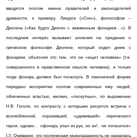
вводятся поэтом имена правителей и законодателей
древности, к примеру, Ликурга («Сон»), философов –
Диогена («Как будто Диоген с зажженным фонарем…»). В
последнем интерес вызывает аллюзия на предание о
греческом философе Диогене, который ходил днем с
фонарем, объясняя это тем, что он «ищет человека» (т.е.
совершенного в нравственном смысле человека), и только
тогда фонарь должен был погаснуть. В лаконичной форме
передано восприятие поэтом современных ему людей,
облеченных властью, мелких, «лоскутных», по выражению
Н.В. Гоголя, по контрасту с которыми рисуется встреча с
возлюбленной, поразившей, «удивившей» лирического
героя, однако… «фонарь упал из рук, но ах!.. не погасился»
[
2
]
. Очевидно, что поэтическая недосказанность не оказалась