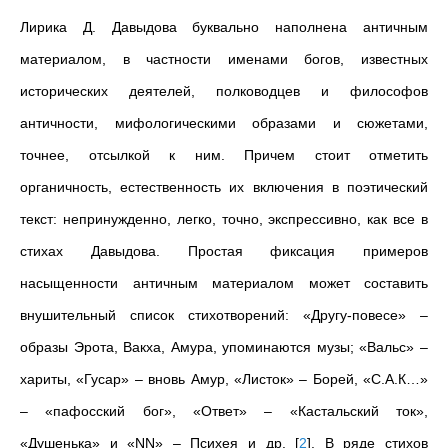
Лирика Д. Давыдова буквально наполнена античным
материалом, в частности именами богов, известных
исторических деятелей, полководцев и философов
античности, мифологическими образами и сюжетами,
точнее, отсылкой к ним. Причем стоит отметить
органичность, естественность их включения в поэтический
текст: непринужденно, легко, точно, экспрессивно, как все в
стихах Давыдова. Простая фиксация примеров
насыщенности античным материалом может составить
внушительный список стихотворений: «Другу-повесе» –
образы Эрота, Вакха, Амура, упоминаются музы; «Вальс» –
хариты, «Гусар» – вновь Амур, «Листок» – Борей, «С.А.К…»
– «пафосский бог», «Ответ» – «Кастальский ток»,
«Душенька» и «NN» – Психея и др.
[
2
]
. В ряде стихов