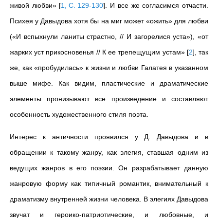
живой любви»
[
1, C. 129-130
]
. И все же согласимся отчасти.
Психея у Давыдова хотя бы на миг может «ожить» для любви
(«И вспыхнули ланиты страстно, // И загорелися уста»), «от
жарких уст прикосновенья // К ее трепещущим устам»
[
2
]
, так
же, как «пробудилась» к жизни и любви Галатея в указанном
выше мифе. Как видим, пластические и драматические
элементы пронизывают все произведение и составляют
особенность художественного стиля поэта.
Интерес к античности проявился у Д. Давыдова и в
обращении к такому жанру, как элегия, ставшая одним из
ведущих жанров в его поэзии. Он разрабатывает данную
жанровую форму как типичный романтик, внимательный к
драматизму внутренней жизни человека. В элегиях Давыдова
звучат и героико-патриотические, и любовные, и