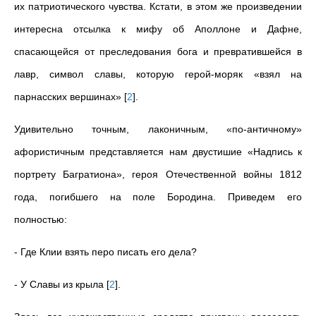
их патриотического чувства. Кстати, в этом же произведении
интересна отсылка к мифу об Аполлоне и Дафне,
спасающейся от преследования бога и превратившейся в
лавр, символ славы, которую герой-моряк «взял на
парнасских вершинах»
[
2
]
.
Удивительно точным, лаконичным, «по-античному»
афористичным представляется нам двустишие «Надпись к
портрету Багратиона», героя Отечественной войны 1812
года, погибшего на поле Бородина. Приведем его
полностью:
- Где Клии взять перо писать его дела?
- У Славы из крыла
[
2
]
.