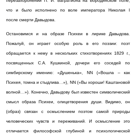
перезахоронении П. И. Багратиона
на
Бородинском поле
,
что
и было исполнено по воле императора Николая I
после смерти Давыдова.
Остановимся и на образе Психеи в лирике Давыдова.
Пожалуй, он играет особую роль в его поэзии: поэт
обращается к нему в нескольких стихотворениях 1829 г.,
посвященных С.А. Кушкиной, дочери его соседей по
симбирскому имению: «Душенька», NN («Вошла – как
Психея, томна и стыдлива…»), NN («Вы хороши! Каштановой
волной…»). Конечно, Давыдову был известен символический
смысл образа Психеи, олицетворения души. Видимо, он
(образ) связан с осмыслением поэтом самой природы
человеческих чувств и переживаний. И осмысление это
отличается философской глубиной и психологической