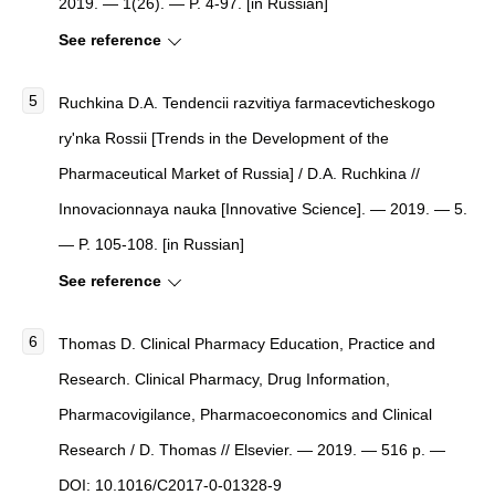
2019. — 1(26). — P. 4-97. [in Russian]
See reference
Ruchkina D.A.
Tendencii razvitiya farmacevticheskogo
ry'nka Rossii
[
Trends in the Development of the
Pharmaceutical Market of Russia
]
/ D.A. Ruchkina //
Innovacionnaya nauka
[
Innovative Science
]
. — 2019. — 5.
— P. 105-108. [in Russian]
See reference
Thomas D. Clinical Pharmacy Education, Practice and
Research. Clinical Pharmacy, Drug Information,
Pharmacovigilance, Pharmacoeconomics and Clinical
Research / D. Thomas // Elsevier. — 2019. — 516 p. —
DOI: 10.1016/C2017-0-01328-9