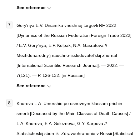
See reference
Gory'nya E.V.
Dinamika vneshnej torgovli RF 2022
[
Dynamics of the Russian Federation Foreign Trade 2022
]
/ E.V. Gory'nya, E.P. Kolpak, N.A. Gasratova //
Mezhdunarodny'j nauchno-issledovatel'skij zhurnal
[
International Scientific Research Journal
]
. — 2022. —
7(121). — P. 126-132. [in Russian]
See reference
Khoreva L.A. Umershie po osnovnym klassam prichin
smerti [Deceased by the Main Classes of Death Causes] /
L.A. Khoreva, E.A. Selezneva, G.Y. Karpova //
Statisticheskij sbornik. Zdravoohranenie v Rossii [Statistical