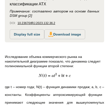
классификации АТХ
Примечание: составлено автором на основе данных
DSM group [2]
DOI:
10.23670/IRJ.2023.132.36.2
Display full size
Download image
Исследование объема коммерческого рынка на
накопительной диаграмме показало, что динамика следует
полиномиальной функции второй степени:
2
(
)
=
+
+
N
t
a
t
b
t
c
где t
–
номер года; N(t)
–
функция динамики продаж; a, b, c
–
константы. Коэффициенты аппроксимирующей функции
принимают следующие значения для вышеупомянутых