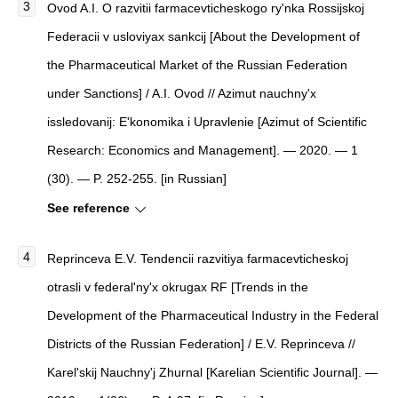
Ovod A.I.
O razvitii farmacevticheskogo ry'nka Rossijskoj
Federacii v usloviyax sankcij
[
About the Development of
the Pharmaceutical Market of the Russian Federation
under Sanctions
]
/ A.I. Ovod //
Azimut nauchny'x
issledovanij: E'konomika i Upravlenie
[
Azimut of Scientific
Research: Economics and Management
]
. — 2020. — 1
(30). — P. 252-255. [in Russian]
See reference
Reprinceva E.V.
Tendencii razvitiya farmacevticheskoj
otrasli v federal'ny'x okrugax RF
[
Trends in the
Development of the Pharmaceutical Industry in the Federal
Districts of the Russian Federation
]
/ E.V. Reprinceva //
Karel'skij Nauchny'j Zhurnal
[
Karelian Scientific Journal
]
. —