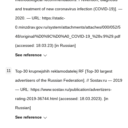
and treatment of new coronavirus infection (COVID-19)]. —
2020. — URL: https://static-
0.minzdrav.gov.ru/system/attachments/attaches/000/052/5
48/original/%D0%9C%D0%A0_COVID-19_%28v.9%29.pdf
(accessed: 18.03.23) [in Russian]
See reference
Top-30 krupnejshih reklamodatelej RF [Top-30 largest
advertisers of the Russian Federation]. // Sostav.ru — 2019
— URL: https://www.sostav.ru/publication/advertizers-
rating-2019-36744.html (accessed: 18.03.2023). [in
Russian]
See reference