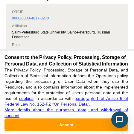
ORCID:
0000-0003-4817-327X
Affiliation
Saint-Petersburg State University, Saint-Petersburg, Russian
Federation
Role
:
Author, Conceptualization, Data curation, Management, Writing,
reviewing and editing, Research data analysis
Consent to the Privacy Policy, Processing, Storage of
Personal Data, and Collection of Statistical Information
RESEARCHER ID:
The Privacy Policy, Processing, Storage of Personal Data, and
O-4834-2014
Collection of Statistical Information defines the Operator's policy
regarding the processing of User Data when they use the
Resource, and also contains information about the implemented
requirements for the protection of Users' personal data and the
Article metrics
use of
cookies
in accordance with
paragraph 1 of Article 6 of
Federal Law No. 152-FZ "On Personal Data"
.
More details about the purposes, data, and withdrawal of
VIEWS
:
4011
DOWNLOADS
:
99
consent
.
Accept
Views
Downloads