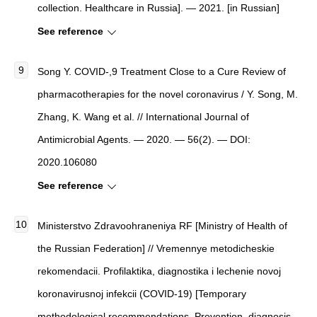
collection. Healthcare in Russia]. — 2021. [in Russian]
See reference
Song Y.
COVID-,9 Treatment Close to a Cure Review of
pharmacotherapies for the novel coronavirus
/ Y. Song, M.
Zhang, K. Wang et al. //
International Journal of
Antimicrobial Agents
. — 2020. — 56(2). — DOI:
2020.106080
See reference
Ministerstvo Zdravoohraneniya RF [Ministry of Health of
the Russian Federation] // Vremennye metodicheskie
rekomendacii. Profilaktika, diagnostika i lechenie novoj
koronavirusnoj infekcii (COVID-19) [Temporary
methodological recommendations. Prevention, diagnosis