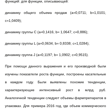
функций: для функции, описывающей:
динамику общего объема продаж (a=0,0711; b=1,0101;
c=1,0409);
динамику группы C (a=0,1416; b= 1,0647; c=0,886);
динамику группы L (a=0,0634; b= 0,8338; c=1,0284);
динамику группа J (a=0,1197; b= 1,0902; c=0,9515).
При помощи данного выражения и его производной были
изучены показатели роста функции, построены касательные
в каждом году. Были выявлены похожие тенденции,
характеризующие интенсивный рост в млрд. руб.
Аналогичной тенденции следуют объемы фармпрепаратов в
упаковках. Для примера 2016 год, где объем коммерческого