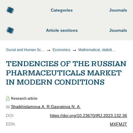
Categories
Journals
Article sections
Journals
Social and Human Sciences
Economics
Mathematical, statistical and instrumental methods of economics
TENDENCIES OF THE RUSSIAN
PHARMACEUTICALS MARKET
IN MODERN CONDITIONS
Research article
Shaikhislamova A. R.
Gasratova N. A.
DOI
:
https://doi.org/10.23670/IRJ.2023.132.36
EDN
:
MXFMJT