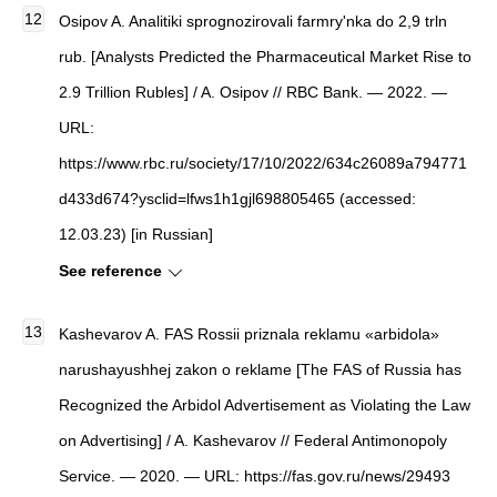
Osipov A.
Analitiki sprognozirovali farmry'nka do 2,9 trln
rub.
[
Analysts Predicted the Pharmaceutical Market Rise to
2.9 Trillion Rubles
]
/ A. Osipov
//
RBC Bank
. — 2022. —
URL:
https://www.rbc.ru/society/17/10/2022/634c26089a794771
d433d674?ysclid=lfws1h1gjl698805465 (accessed:
12.03.23) [in Russian]
See reference
Kashevarov A.
FAS Rossii priznala reklamu «arbidola»
narushayushhej zakon o reklame
[
The FAS of Russia has
Recognized the Arbidol Advertisement as Violating the Law
on Advertising
]
/ A. Kashevarov
//
Federal Antimonopoly
Service
. — 2020. — URL: https://fas.gov.ru/news/29493