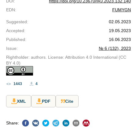
DOI
:
https://doi.org/10.23670/IRJ.2023.132.140
EDN
:
FUMYGN
Suggested
:
02.05.2023
Accepted
:
19.05.2023
Published
:
16.06.2023
Issue
:
№ 6 (132), 2023
Rightholder: authors. License: Attribution 4.0 International (CC
BY 4.0)
1443
4
XML
PDF
Cite
Share
: