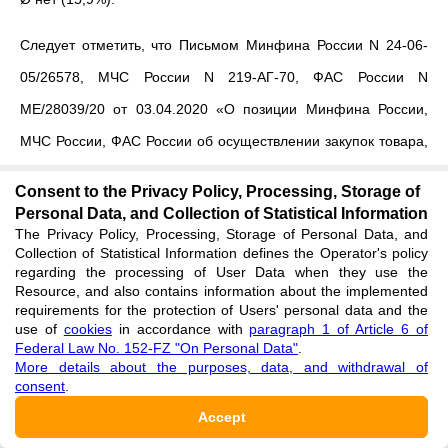
Следует отметить, что Письмом Минфина России N 24-06-
05/26578, МЧС России N 219-АГ-70, ФАС России N
МЕ/28039/20 от 03.04.2020 «О позиции Минфина России,
МЧС России, ФАС России об осуществлении закупок товара,
работы, услуги для обеспечения государственных и
Consent to the Privacy Policy, Processing, Storage of
муниципальных нужд в связи с распространением новой
Personal Data, and Collection of Statistical Information
The Privacy Policy, Processing, Storage of Personal Data, and
коронавирусной инфекции, вызванной 2019-nCoV»
Collection of Statistical Information defines the Operator's policy
разъяснены порядок применения законодательства о
regarding the processing of User Data when they use the
Resource, and also contains information about the implemented
закупочной деятельности при распространении опасных
requirements for the protection of Users' personal data and the
use of
cookies
in accordance with
paragraph 1 of Article 6 of
инфекционных заболеваний. В основе указанной позиции
Federal Law No. 152-FZ "On Personal Data"
.
находятся положения
пункта 9 части 1 статьи 93
More details about the purposes, data, and withdrawal of
consent
.
Федерального закона от 05.04.2013 N 44-ФЗ «О контрактной
Accept
системе в сфере закупок товаров, работ, услуг для